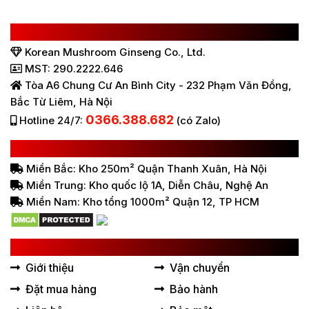
CÔNG TY TNHH SÂM NẤM HÀN QUỐC
Korean Mushroom Ginseng Co., Ltd.
MST: 290.2222.646
Tòa A6 Chung Cư An Bình City - 232 Phạm Văn Đồng,
Bắc Từ Liêm, Hà Nội
0366.388.682
Hotline 24/7:
(có Zalo)
HỆ THỐNG BÁN HÀNG Ở VIỆT NAM
Miền Bắc: Kho 250m² Quận Thanh Xuân, Hà Nội
Miền Trung: Kho quốc lộ 1A, Diễn Châu, Nghệ An
Miền Nam: Kho tổng 1000m² Quận 12, TP HCM
LIÊN KẾT HỮU ÍCH
Giới thiệu
Vận chuyển
Đặt mua hàng
Bảo hành