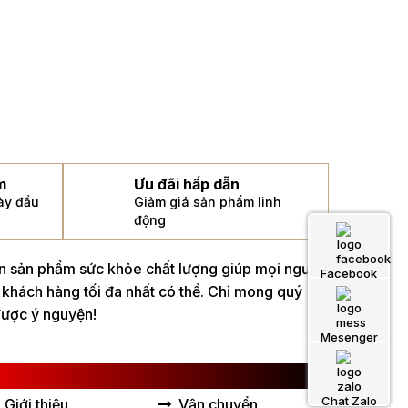
m
Ưu đãi hấp dẫn
gày đầu
Giảm giá sản phẩm linh
động
án sản phẩm sức khỏe chất lượng giúp mọi người
Facebook
 khách hàng tối đa nhất có thể. Chỉ mong quý
được ý nguyện!
Mesenger
IÊN KẾT HỮU ÍCH
Chat Zalo
Giới thiệu
Vận chuyển