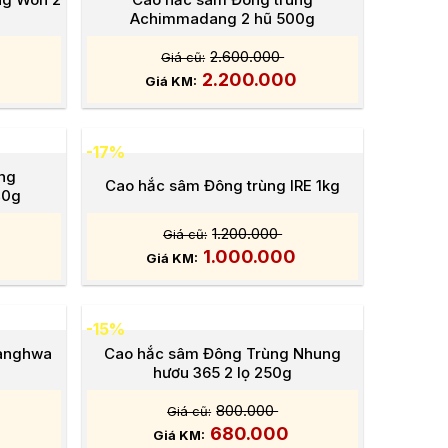
Achimmadang 2 hũ 500g
2.600.000
2.200.000
-17%
ùng
Cao hắc sâm Đông trùng IRE 1kg
40g
1.200.000
0
1.000.000
-15%
Kanghwa
Cao hắc sâm Đông Trùng Nhung
hươu 365 2 lọ 250g
800.000
680.000