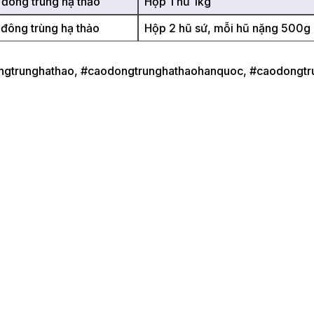
 đông trùng hạ thảo
Hộp 1 hũ 1kg
 đông trùng hạ thảo
Hộp 2 hũ sứ, mỗi hũ nặng 500g
gtrunghathao, #caodongtrunghathaohanquoc, #caodongtr