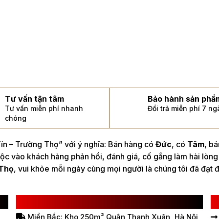
Tư vấn tận tâm
Bảo hành sản phẩ
Tư vấn miễn phí nhanh
Đổi trả miễn phí 7 n
chóng
n – Trường Thọ” với ý nghĩa: Bán hàng có
Đức
, có
Tâm
, b
ộc vào khách hàng phản hồi, đánh giá, cố gắng làm hài lòng
Thọ
, vui khỏe mỗi ngày cùng mọi người là chúng tôi đã đạt 
HỆ THỐNG BÁN HÀNG Ở VIỆT NAM
L
Miền Bắc: Kho 250m² Quận Thanh Xuân, Hà Nội