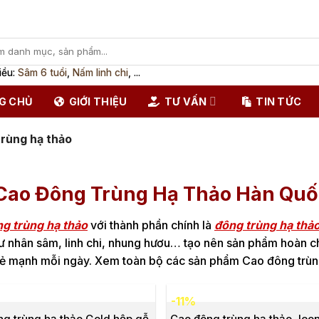
iều:
Sâm 6 tuổi
,
Nấm linh chi
, ...
G CHỦ
GIỚI THIỆU
TƯ VẤN
TIN TỨC
rùng hạ thảo
Cao Đông Trùng Hạ Thảo Hàn Quốc
g trùng hạ thảo
với thành phần chính là
đông trùng hạ thả
ư nhân sâm, linh chi, nhung hươu… tạo nên sản phẩm hoàn c
ẻ mạnh mỗi ngày. Xem toàn bộ các sản phẩm Cao đông trùng
-11%
g trùng hạ thảo Gold hộp gỗ
Cao đông trùng hạ thảo Jeo