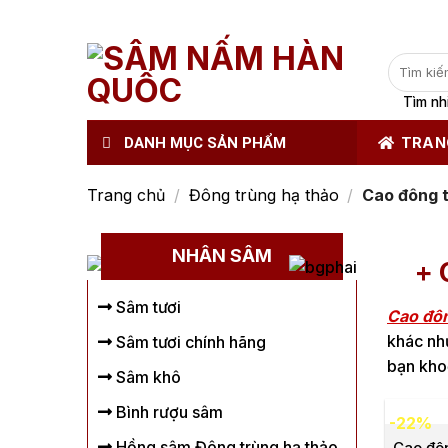
Tìm
kiếm:
Tìm nh
DANH MỤC SẢN PHẨM
TRAN
Trang chủ
/
Đông trùng hạ thảo
/
Cao đông t
NHÂN SÂM
+ 
Sâm tươi
Cao đôn
khác nh
Sâm tươi chính hãng
bạn kho
Sâm khô
Bình rượu sâm
-22%
Hồng sâm Đông trùng hạ thảo
Cao đôn