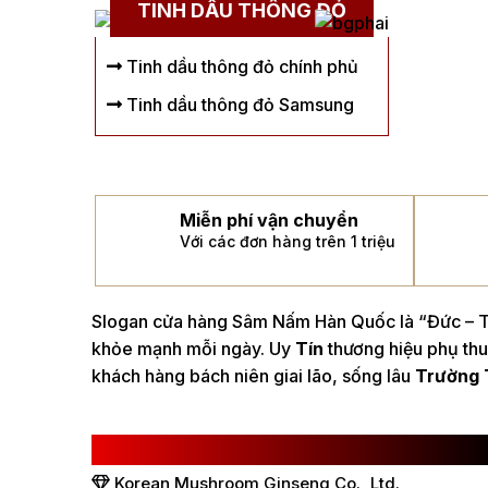
TINH DẦU THÔNG ĐỎ
Tinh dầu thông đỏ chính phủ
Tinh dầu thông đỏ Samsung
Miễn phí vận chuyển
Với các đơn hàng trên 1 triệu
Slogan cửa hàng Sâm Nấm Hàn Quốc là “Đức – Tí
khỏe mạnh mỗi ngày. Uy
Tín
thương hiệu phụ thu
khách hàng bách niên giai lão, sống lâu
Trường 
CÔNG TY TNHH SÂM NẤM HÀN QUỐC
Korean Mushroom Ginseng Co., Ltd.