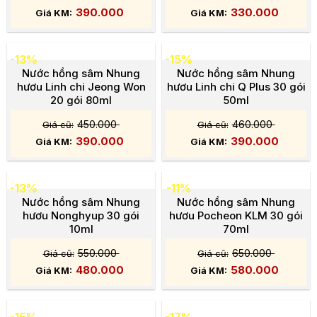
390.000
330.000
-13%
-15%
Nước hồng sâm Nhung
Nước hồng sâm Nhung
hươu Linh chi Jeong Won
hươu Linh chi Q Plus 30 gói
20 gói 80ml
50ml
450.000
460.000
390.000
390.000
-13%
-11%
Nước hồng sâm Nhung
Nước hồng sâm Nhung
hươu Nonghyup 30 gói
hươu Pocheon KLM 30 gói
10ml
70ml
550.000
650.000
480.000
580.000
-15%
-17%