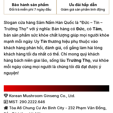
Bảo hành sản phẩm
Ưu đãi hấp dẫn
Đổi trả miễn phí 7 ngày đầu
Giảm giá sản phẩm linh động
Slogan cửa hàng Sâm Nấm Hàn Quốc là “Đức – Tín –
Trường Thọ” với ý nghĩa: Bán hàng có
Đức
, có
Tâm
,
bán sản phẩm sức khỏe chất lượng giúp mọi người khỏe
mạnh mỗi ngày. Uy
Tín
thương hiệu phụ thuộc vào
khách hàng phản hồi, đánh giá, cố gắng làm hài lòng
khách hàng tối đa nhất có thể. Chỉ mong quý khách
hàng bách niên giai lão, sống lâu
Trường Thọ
, vui khỏe
mỗi ngày cùng mọi người là chúng tôi đã đạt được ý
nguyện!
CÔNG TY TNHH SÂM NẤM HÀN QUỐC
Korean Mushroom Ginseng Co., Ltd.
MST: 290.2222.646
Tòa A6 Chung Cư An Bình City - 232 Phạm Văn Đồng,