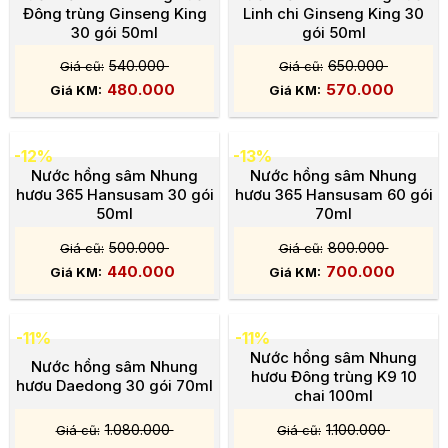
Đông trùng Ginseng King
Linh chi Ginseng King 30
30 gói 50ml
gói 50ml
540.000
650.000
480.000
570.000
-12%
-13%
Nước hồng sâm Nhung
Nước hồng sâm Nhung
hươu 365 Hansusam 30 gói
hươu 365 Hansusam 60 gói
50ml
70ml
500.000
800.000
440.000
700.000
-11%
-11%
Nước hồng sâm Nhung
Nước hồng sâm Nhung
hươu Đông trùng K9 10
hươu Daedong 30 gói 70ml
chai 100ml
1.080.000
1.100.000