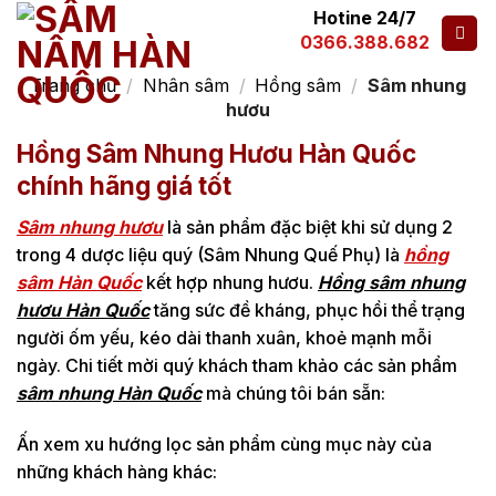
Hotine 24/7
0366.388.682
Trang chủ
/
Nhân sâm
/
Hồng sâm
/
Sâm nhung
hươu
Hồng Sâm Nhung Hươu Hàn Quốc
chính hãng giá tốt
Sâm nhung hươu
là sản phẩm đặc biệt khi sử dụng 2
trong 4 dược liệu quý (Sâm Nhung Quế Phụ) là
hồng
sâm Hàn Quốc
kết hợp nhung hươu.
Hồng sâm nhung
hươu Hàn Quốc
tăng sức đề kháng, phục hồi thể trạng
người ốm yếu, kéo dài thanh xuân, khoẻ mạnh mỗi
ngày. Chi tiết mời quý khách tham khảo các sản phẩm
sâm nhung Hàn Quốc
mà chúng tôi bán sẵn:
Ấn xem xu hướng lọc sản phẩm cùng mục này của
những khách hàng khác: