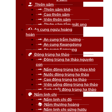
Thiên sâm
Thiên sâm khô
Cao thiên sâm
Viên thiên sâm
Thiên sâm tẩm mật ong
An cung ngưu hoàng
hoàn
An cung trầm hương
An cung Kwangdong
An cung Samsung
Đông trùng hạ thảo
Đông trùng hạ thảo nguyên
con
Nấm đông trùng hạ thảo khô
Nước đông trùng hạ thảo
Cao đông trùng hạ thảo
Viên uống đông trùng hạ thảo
Tinh chất đông trùng hạ thảo
Nấm linh chi
Nấm linh chi đỏ
Nấm thượng hoàng
Nấm linh chi sừng hươu