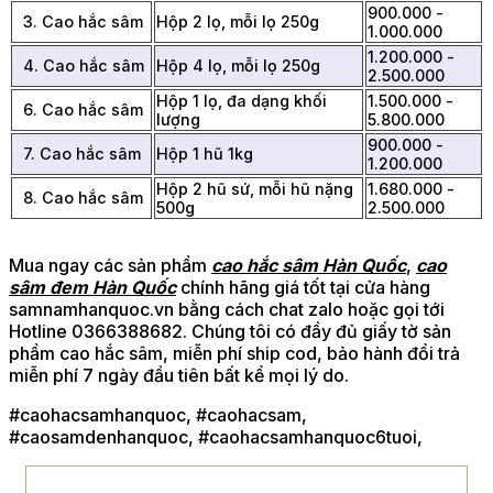
900.000 -
3. Cao hắc sâm
Hộp 2 lọ, mỗi lọ 250g
1.000.000
1.200.000 -
4. Cao hắc sâm
Hộp 4 lọ, mỗi lọ 250g
2.500.000
Hộp 1 lọ, đa dạng khối
1.500.000 -
6. Cao hắc sâm
lượng
5.800.000
900.000 -
7. Cao hắc sâm
Hộp 1 hũ 1kg
1.200.000
Hộp 2 hũ sứ, mỗi hũ nặng
1.680.000 -
8. Cao hắc sâm
500g
2.500.000
Mua ngay các sản phẩm
cao hắc sâm Hàn Quốc
,
cao
sâm đem Hàn Quốc
chính hãng giá tốt tại cửa hàng
samnamhanquoc.vn bằng cách chat zalo hoặc gọi tới
Hotline 0366388682. Chúng tôi có đầy đủ giấy tờ sản
phẩm cao hắc sâm, miễn phí ship cod, bảo hành đổi trả
miễn phí 7 ngày đầu tiên bất kể mọi lý do.
#caohacsamhanquoc, #caohacsam,
#caosamdenhanquoc, #caohacsamhanquoc6tuoi,