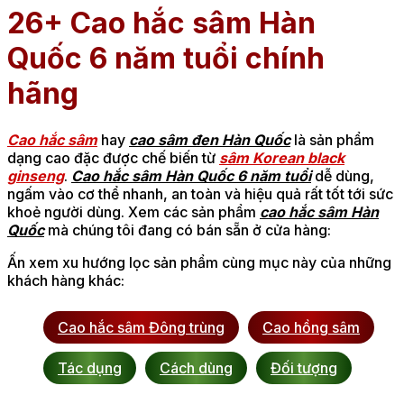
26
+ Cao hắc sâm Hàn
Quốc 6 năm tuổi chính
hãng
Cao hắc sâm
hay
cao sâm đen Hàn Quốc
là sản phẩm
dạng cao đặc được chế biến từ
sâm Korean black
ginseng
.
Cao hắc sâm Hàn Quốc 6 năm tuổi
dễ dùng,
ngấm vào cơ thể nhanh, an toàn và hiệu quả rất tốt tới sức
khoẻ người dùng. Xem các sản phẩm
cao hắc sâm Hàn
Quốc
mà chúng tôi đang có bán sẵn ở cửa hàng:
Ấn xem xu hướng lọc sản phẩm cùng mục này của những
khách hàng khác:
Cao hắc sâm Đông trùng
Cao hồng sâm
Tác dụng
Cách dùng
Đối tượng