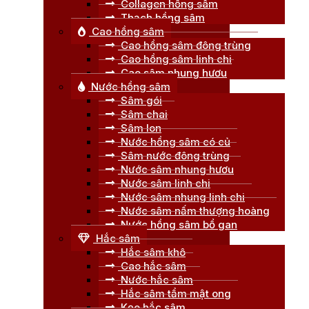
Collagen hồng sâm
Thạch hồng sâm
Cao hồng sâm
Cao hồng sâm đông trùng
Cao hồng sâm linh chi
Cao sâm nhung hươu
Nước hồng sâm
Sâm gói
Sâm chai
Sâm lon
Nước hồng sâm có củ
Sâm nước đông trùng
Nước sâm nhung hươu
Nước sâm linh chi
Nước sâm nhung linh chi
Nước sâm nấm thượng hoàng
Nước hồng sâm bổ gan
Hắc sâm
Hắc sâm khô
Cao hắc sâm
Nước hắc sâm
Hắc sâm tẩm mật ong
Kẹo hắc sâm