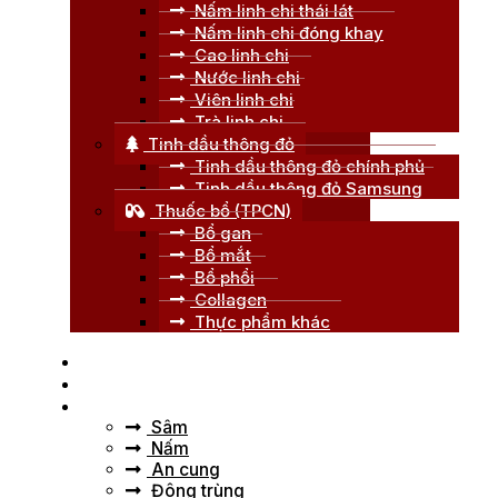
Nấm linh chi thái lát
Nấm linh chi đóng khay
Cao linh chi
Nước linh chi
Viên linh chi
Trà linh chi
Tinh dầu thông đỏ
Tinh dầu thông đỏ chính phủ
Tinh dầu thông đỏ Samsung
Thuốc bổ (TPCN)
Bổ gan
Bổ mắt
Bổ phổi
Collagen
Thực phẩm khác
Trang chủ
Giới thiệu
Tư vấn
Sâm
Nấm
An cung
Đông trùng