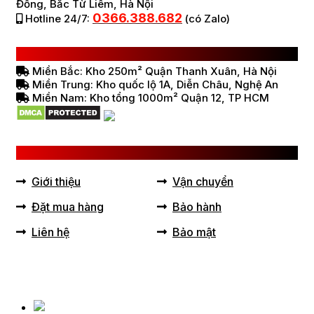
Đồng, Bắc Từ Liêm, Hà Nội
0366.388.682
Hotline 24/7:
(có Zalo)
HỆ THỐNG BÁN HÀNG Ở VIỆT NAM
Miền Bắc: Kho 250m² Quận Thanh Xuân, Hà Nội
Miền Trung: Kho quốc lộ 1A, Diễn Châu, Nghệ An
Miền Nam: Kho tổng 1000m² Quận 12, TP HCM
LIÊN KẾT HỮU ÍCH
Giới thiệu
Vận chuyển
Đặt mua hàng
Bảo hành
Liên hệ
Bảo mật