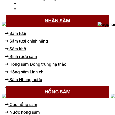
Tin tức
Liên hệ
Trang chủ
/
Nhân sâm
/
Hắc sâm
/
Cao hắc sâm
NHÂN SÂM
Sâm tươi
Sâm tươi chính hãng
Sâm khô
Bình rượu sâm
Hồng sâm Đông trùng hạ thảo
Hồng sâm Linh chi
Sâm Nhung hươu
Hồng sâm Linh chi Nhung hươu
HỒNG SÂM
Cao hồng sâm
Nước hồng sâm