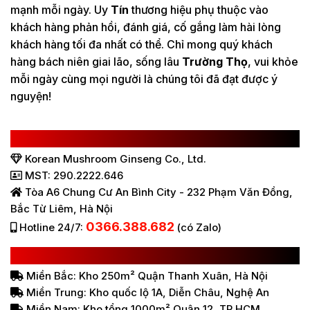
mạnh mỗi ngày. Uy
Tín
thương hiệu phụ thuộc vào
khách hàng phản hồi, đánh giá, cố gắng làm hài lòng
khách hàng tối đa nhất có thể. Chỉ mong quý khách
hàng bách niên giai lão, sống lâu
Trường Thọ
, vui khỏe
mỗi ngày cùng mọi người là chúng tôi đã đạt được ý
nguyện!
CÔNG TY TNHH SÂM NẤM HÀN QUỐC
Korean Mushroom Ginseng Co., Ltd.
MST: 290.2222.646
Tòa A6 Chung Cư An Bình City - 232 Phạm Văn Đồng,
Bắc Từ Liêm, Hà Nội
0366.388.682
Hotline 24/7:
(có Zalo)
HỆ THỐNG BÁN HÀNG Ở VIỆT NAM
Miền Bắc: Kho 250m² Quận Thanh Xuân, Hà Nội
Miền Trung: Kho quốc lộ 1A, Diễn Châu, Nghệ An
Miền Nam: Kho tổng 1000m² Quận 12, TP HCM