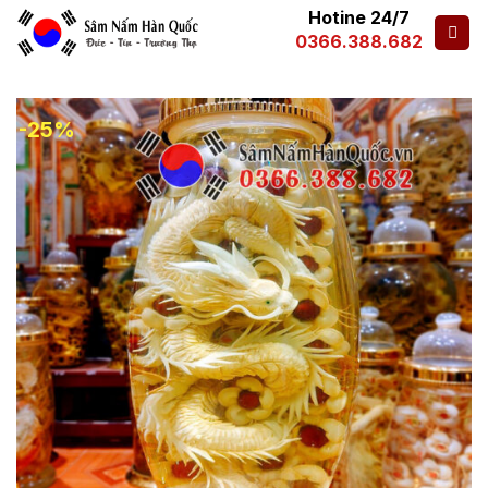
Hotine 24/7
0366.388.682
-25%