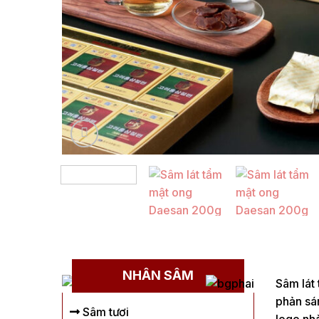
NHÂN SÂM
Sâm lát
phản sán
Sâm tươi