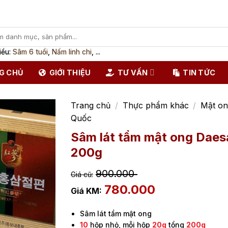
iều:
Sâm 6 tuổi
,
Nấm linh chi
, ...
G CHỦ
GIỚI THIỆU
TƯ VẤN
TIN TỨC
Trang chủ
/
Thực phẩm khác
/
Mật o
Quốc
Sâm lát tẩm mật ong Daes
200g
900.000
780.000
Sâm lát tẩm mật ong
10
hộp nhỏ, mỗi hộp
20g
tổng
200g