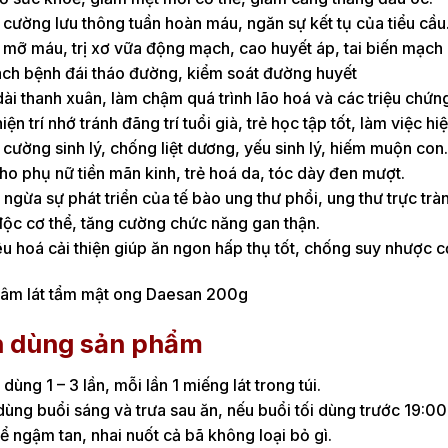
cường lưu thông tuần hoàn máu, ngăn sự kết tụ của tiểu cầu
mỡ máu, trị xơ vữa động mạch, cao huyết áp, tai biến mạch
ách bệnh đái tháo đường, kiểm soát đường huyết
ài thanh xuân, làm chậm quá trình lão hoá và các triệu chứn
hiện trí nhớ tránh đãng trí tuổi già, trẻ học tập tốt, làm việc hi
cường sinh lý, chống liệt dương, yếu sinh lý, hiếm muộn con.
ho phụ nữ tiền mãn kinh, trẻ hoá da, tóc dày đen mượt.
ngừa sự phát triển của tế bào ung thư phổi, ung thư trực trà
độc cơ thể, tăng cường chức năng gan thận.
êu hoá cải thiện giúp ăn ngon hấp thụ tốt, chống suy nhược c
 dùng sản phẩm
dùng 1 – 3 lần, mỗi lần 1 miếng lát trong túi.
ùng buổi sáng và trưa sau ăn, nếu buổi tối dùng trước 19:00
ể ngậm tan, nhai nuốt cả bã không loại bỏ gì.