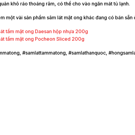
uản khô ráo thoáng râm, có thể cho vào ngăn mát tủ lạnh.
m một vài sản phẩm sâm lát mật ong khác đang có bán sẵn 
lát tẩm mật ong Daesan hộp nhựa 200g
lát tẩm mật ong Pocheon Sliced 200g
matong, #samlattammatong, #samlathanquoc, #hongsamla