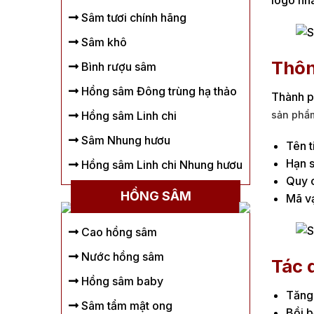
logo nhà
Sâm tươi chính hãng
Sâm khô
Thôn
Bình rượu sâm
Hồng sâm Đông trùng hạ thảo
Thành 
sản phẩ
Hồng sâm Linh chi
Sâm Nhung hươu
Tên t
Hạn s
Hồng sâm Linh chi Nhung hươu
Quy 
HỒNG SÂM
Mã v
Cao hồng sâm
Nước hồng sâm
Tác 
Hồng sâm baby
Tăng 
Sâm tẩm mật ong
Bồi b