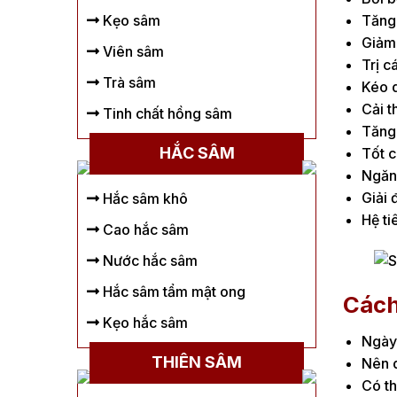
Tăng 
Kẹo sâm
Giảm 
Viên sâm
Trị c
Trà sâm
Kéo d
Cải t
Tinh chất hồng sâm
Tăng 
HẮC SÂM
Tốt c
Ngăn 
Giải 
Hắc sâm khô
Hệ ti
Cao hắc sâm
Nước hắc sâm
Hắc sâm tẩm mật ong
Cách
Kẹo hắc sâm
Ngày 
THIÊN SÂM
Nên d
Có th