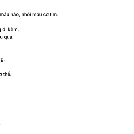
.
 máu não, nhồi máu cơ tim.
g đi kèm.
ệu quả.
ng.
ơ thể.
.