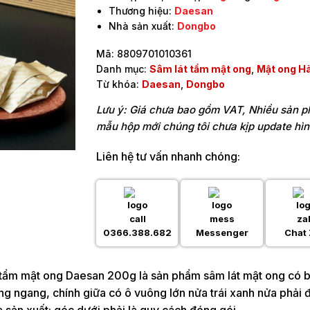
Thương hiệu:
Daesan
Nhà sản xuất:
Dongbo
Mã:
8809701010361
Danh mục:
Sâm lát tẩm mật ong
,
Mật ong H
Từ khóa:
Daesan
,
Dongbo
Lưu ý: Giá chưa bao gồm VAT, Nhiều sản 
mẫu hộp mới chúng tôi chưa kịp update hì
Liên hệ tư vấn nhanh chóng:
0366.388.682
Messenger
Chat 
 tẩm mật ong Daesan 200g là sản phẩm sâm lát mật ong có b
g ngang, chính giữa có ô vuông lớn nửa trái xanh nửa phải đỏ