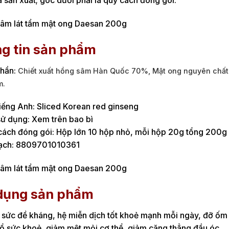
 sản xuất; góc dưới phải là quy cách đóng gói.
g tin sản phẩm
phần:
Chiết xuất hồng sâm Hàn Quốc 70%,
Mật ong nguyên chấ
m.
iếng Anh: Sliced Korean red ginseng
ử dụng: Xem trên bao bì
cách đóng gói: Hộp lớn 10 hộp nhỏ, mỗi hộp 20g tổng 200g
ạch: 8809701010361
dụng sản phẩm
sức đề kháng, hệ miễn dịch tốt khoẻ mạnh mỗi ngày, đỡ ốm 
ổ sức khoẻ, giảm mệt mỏi cơ thể, giảm căng thẳng đầu óc.