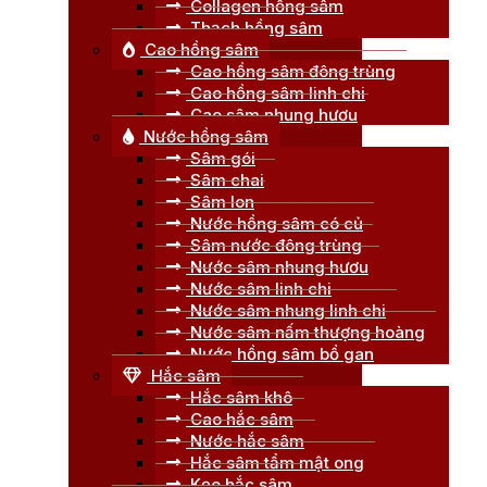
Collagen hồng sâm
Thạch hồng sâm
Cao hồng sâm
Cao hồng sâm đông trùng
Cao hồng sâm linh chi
Cao sâm nhung hươu
Nước hồng sâm
Sâm gói
Sâm chai
Sâm lon
Nước hồng sâm có củ
Sâm nước đông trùng
Nước sâm nhung hươu
Nước sâm linh chi
Nước sâm nhung linh chi
Nước sâm nấm thượng hoàng
Nước hồng sâm bổ gan
Hắc sâm
Hắc sâm khô
Cao hắc sâm
Nước hắc sâm
Hắc sâm tẩm mật ong
Kẹo hắc sâm