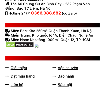
Tòa A6 Chung Cư An Bình City - 232 Phạm Văn
Đồng, Bắc Từ Liêm, Hà Nội
0366.388.682
Hotline 24/7:
(có Zalo)
HỆ THỐNG BÁN HÀNG Ở VIỆT NAM
Miền Bắc: Kho 250m² Quận Thanh Xuân, Hà Nội
Miền Trung: Kho quốc lộ 1A, Diễn Châu, Nghệ An
Miền Nam: Kho tổng 1000m² Quận 12, TP HCM
LIÊN KẾT HỮU ÍCH
Giới thiệu
Vận chuyển
Đặt mua hàng
Bảo hành
Liên hệ
Bảo mật