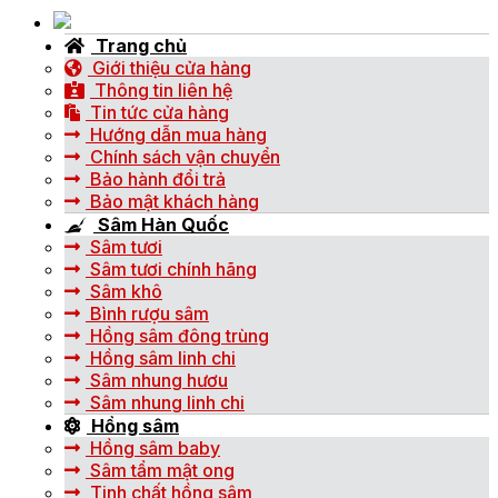
Trang chủ
Giới thiệu cửa hàng
Thông tin liên hệ
Tin tức cửa hàng
Hướng dẫn mua hàng
Chính sách vận chuyển
Bảo hành đổi trả
Bảo mật khách hàng
Sâm Hàn Quốc
Sâm tươi
Sâm tươi chính hãng
Sâm khô
Bình rượu sâm
Hồng sâm đông trùng
Hồng sâm linh chi
Sâm nhung hươu
Sâm nhung linh chi
Hồng sâm
Hồng sâm baby
Sâm tẩm mật ong
Tinh chất hồng sâm