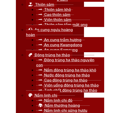
Thiên sâm
Thiên sâm khô
Cao thiên sâm
Viên thiên sâm
Thiên sâm tẩm mật ong
An cung ngưu hoàng
hoàn
An cung trầm hương
An cung Kwangdong
An cung Samsung
Đông trùng hạ thảo
Đông trùng hạ thảo nguyên
con
Nấm đông trùng hạ thảo khô
Nước đông trùng hạ thảo
Cao đông trùng hạ thảo
Viên uống đông trùng hạ thảo
Tinh chất đông trùng hạ thảo
Nấm linh chi
Nấm linh chi đỏ
Nấm thượng hoàng
Nấm linh chi sừng hươu