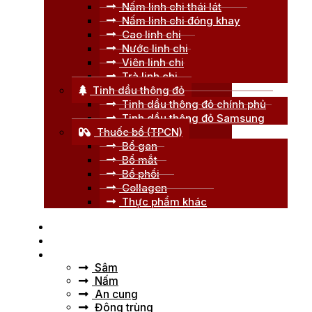
Nấm linh chi thái lát
Nấm linh chi đóng khay
Cao linh chi
Nước linh chi
Viên linh chi
Trà linh chi
Tinh dầu thông đỏ
Tinh dầu thông đỏ chính phủ
Tinh dầu thông đỏ Samsung
Thuốc bổ (TPCN)
Bổ gan
Bổ mắt
Bổ phổi
Collagen
Thực phẩm khác
Trang chủ
Giới thiệu
Tư vấn
Sâm
Nấm
An cung
Đông trùng