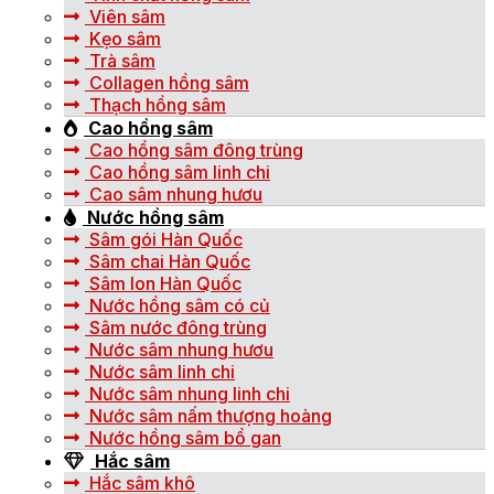
Viên sâm
Kẹo sâm
Trà sâm
Collagen hồng sâm
Thạch hồng sâm
Cao hồng sâm
Cao hồng sâm đông trùng
Cao hồng sâm linh chi
Cao sâm nhung hươu
Nước hồng sâm
Sâm gói Hàn Quốc
Sâm chai Hàn Quốc
Sâm lon Hàn Quốc
Nước hồng sâm có củ
Sâm nước đông trùng
Nước sâm nhung hươu
Nước sâm linh chi
Nước sâm nhung linh chi
Nước sâm nấm thượng hoàng
Nước hồng sâm bổ gan
Hắc sâm
Hắc sâm khô