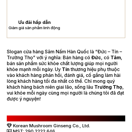
Ưu đãi hấp dẫn
Giảm giá sản phẩm linh động
Slogan cửa hàng Sâm Nấm Hàn Quốc là “Đức – Tín –
Trường Thọ” với ý nghĩa: Bán hàng có
Đức
, có
Tâm
,
bán sản phẩm sức khỏe chất lượng giúp mọi người
khỏe mạnh mỗi ngày. Uy
Tín
thương hiệu phụ thuộc
vào khách hàng phản hồi, đánh giá, cố gắng làm hài
lòng khách hàng tối đa nhất có thể. Chỉ mong quý
khách hàng bách niên giai lão, sống lâu
Trường Thọ
,
vui khỏe mỗi ngày cùng mọi người là chúng tôi đã đạt
được ý nguyện!
CÔNG TY TNHH SÂM NẤM HÀN QUỐC
Korean Mushroom Ginseng Co., Ltd.
MST: 290.2222.646