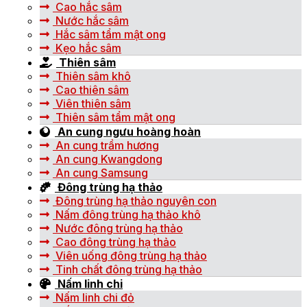
Cao hắc sâm
Nước hắc sâm
Hắc sâm tẩm mật ong
Kẹo hắc sâm
Thiên sâm
Thiên sâm khô
Cao thiên sâm
Viên thiên sâm
Thiên sâm tẩm mật ong
An cung ngưu hoàng hoàn
An cung trầm hương
An cung Kwangdong
An cung Samsung
Đông trùng hạ thảo
Đông trùng hạ thảo nguyên con
Nấm đông trùng hạ thảo khô
Nước đông trùng hạ thảo
Cao đông trùng hạ thảo
Viên uống đông trùng hạ thảo
Tinh chất đông trùng hạ thảo
Nấm linh chi
Nấm linh chi đỏ