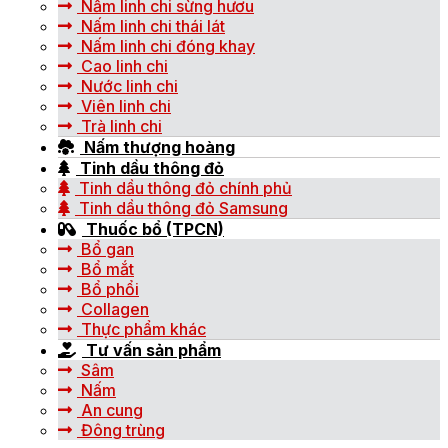
Nấm linh chi sừng hươu
Nấm linh chi thái lát
Nấm linh chi đóng khay
Cao linh chi
Nước linh chi
Viên linh chi
Trà linh chi
Nấm thượng hoàng
Tinh dầu thông đỏ
Tinh dầu thông đỏ chính phủ
Tinh dầu thông đỏ Samsung
Thuốc bổ (TPCN)
Bổ gan
Bổ mắt
Bổ phổi
Collagen
Thực phẩm khác
Tư vấn sản phẩm
Sâm
Nấm
An cung
Đông trùng