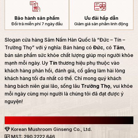
Bảo hành sản phẩm
Ưu đãi hấp dẫn
Đổi trả miễn phí 7 ngày đầu
Giảm giá sản phẩm linh động
Slogan cửa hàng Sâm Nấm Hàn Quốc là “Đức – Tín –
Trường Thọ” với ý nghĩa: Bán hàng có
Đức
, có
Tâm
,
bán sản phẩm sức khỏe chất lượng giúp mọi người khỏe
mạnh mỗi ngày. Uy
Tín
thương hiệu phụ thuộc vào
khách hàng phản hồi, đánh giá, cố gắng làm hài lòng
khách hàng tối đa nhất có thể. Chỉ mong quý khách
hàng bách niên giai lão, sống lâu
Trường Thọ
, vui khỏe
mỗi ngày cùng mọi người là chúng tôi đã đạt được ý
nguyện!
CÔNG TY TNHH SÂM NẤM HÀN QUỐC
Korean Mushroom Ginseng Co., Ltd.
MST: 290.2222.646