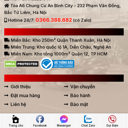
Tòa A6 Chung Cư An Bình City - 232 Phạm Văn Đồng,
Bắc Từ Liêm, Hà Nội
0366.388.682
Hotline 24/7:
(có Zalo)
HỆ THỐNG BÁN HÀNG Ở VIỆT NAM
Miền Bắc: Kho 250m² Quận Thanh Xuân, Hà Nội
Miền Trung: Kho quốc lộ 1A, Diễn Châu, Nghệ An
Miền Nam: Kho tổng 1000m² Quận 12, TP HCM
LIÊN KẾT HỮU ÍCH
Giới thiệu
Vận chuyển
Đặt mua hàng
Bảo hành
Liên hệ
Bảo mật
Trang chủ
Facebook
Mesenger
Chat Zalo
Gọi Điện