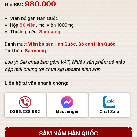
980.000
Viên bổ gan Hàn Quốc
Hộp
90 viên
, mỗi viên 1000mg
Thương hiệu:
Samsung
Danh mục:
Viên bổ gan Hàn Quốc
,
Bổ gan Hàn Quốc
Từ khóa:
Samsung
Lưu ý: Giá chưa bao gồm VAT, Nhiều sản phẩm có mẫu
hộp mới chúng tôi chưa kịp update hình ảnh
Liên hệ tư vấn nhanh chóng:
0366.388.682
Messenger
Chat Zalo
SÂM NẤM HÀN QUỐC