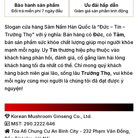
Bảo hành sản phẩm
Ưu đãi hấp dẫn
Đổi trả miễn phí 7 ngày đầu
Giảm giá sản phẩm linh động
Slogan cửa hàng Sâm Nấm Hàn Quốc là “Đức – Tín –
Trường Thọ” với ý nghĩa: Bán hàng có
Đức
, có
Tâm
,
bán sản phẩm sức khỏe chất lượng giúp mọi người khỏe
mạnh mỗi ngày. Uy
Tín
thương hiệu phụ thuộc vào
khách hàng phản hồi, đánh giá, cố gắng làm hài lòng
khách hàng tối đa nhất có thể. Chỉ mong quý khách
hàng bách niên giai lão, sống lâu
Trường Thọ
, vui khỏe
mỗi ngày cùng mọi người là chúng tôi đã đạt được ý
nguyện!
CÔNG TY TNHH SÂM NẤM HÀN QUỐC
Korean Mushroom Ginseng Co., Ltd.
MST: 290.2222.646
Tòa A6 Chung Cư An Bình City - 232 Phạm Văn Đồng,