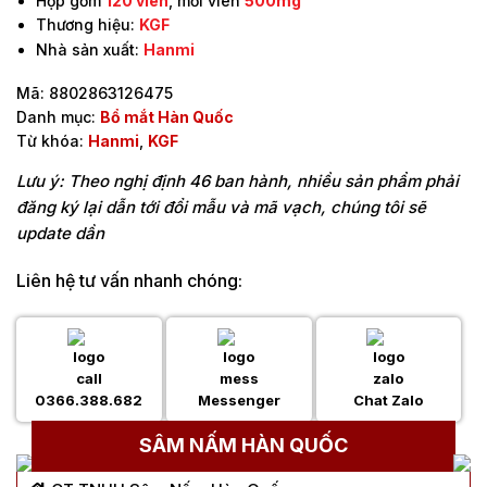
Hộp gồm
120 viên
, mỗi viên
500mg
Thương hiệu:
KGF
Nhà sản xuất:
Hanmi
Mã:
8802863126475
Danh mục:
Bổ mắt Hàn Quốc
Từ khóa:
Hanmi
,
KGF
Lưu ý: Theo nghị định 46 ban hành, nhiều sản phẩm phải
đăng ký lại dẫn tới đổi mẫu và mã vạch, chúng tôi sẽ
update dần
Liên hệ tư vấn nhanh chóng:
0366.388.682
Messenger
Chat Zalo
SÂM NẤM HÀN QUỐC