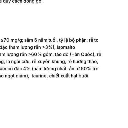
là quy cách đóng gói.
0 mg/g; sâm 6 năm tuổi, tỷ lệ bộ phận: rễ to
đặc (hàm lượng rắn >3%), isomalto
hàm lượng rắn >60% gồm: táo đỏ (Hàn Quốc), rễ
g, lá ngải cứu, rễ xuyên khung, rễ hương thảo,
 sâm cô đặc 4% (hàm lượng chất rắn từ 50% trở
 ngọt giảm), taurine, chiết xuất hạt bưởi.