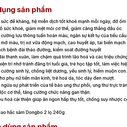
dụng sản phẩm
sức đề kháng, hệ miễn dịch tốt khoẻ mạnh mỗi ngày, đỡ ốm 
ổ sức khoẻ, giảm mệt mỏi cơ thể, giảm căng thẳng đầu óc.
cường lưu thông tuần hoàn máu, ngăn sự kết tụ của tiểu cầu
mỡ máu, trị xơ vữa động mạch, cao huyết áp, tai biến mạch
ách bệnh đái tháo đường, kiểm soát đường huyết
ài thanh xuân, làm chậm quá trình lão hoá và các triệu chứn
hiện trí nhớ tránh đãng trí tuổi già, trẻ học tập tốt, làm việc hi
cường sinh lý, chống liệt dương, yếu sinh lý, hiếm muộn con.
ho phụ nữ tiền mãn kinh, trẻ hoá da, tóc dày đen mượt.
ngừa sự phát triển của tế bào ung thư phổi, ung thư trực trà
độc cơ thể, tăng cường chức năng gan thận.
êu hoá cải thiện giúp ăn ngon hấp thụ tốt, chống suy nhược c
 dùng sản phẩm