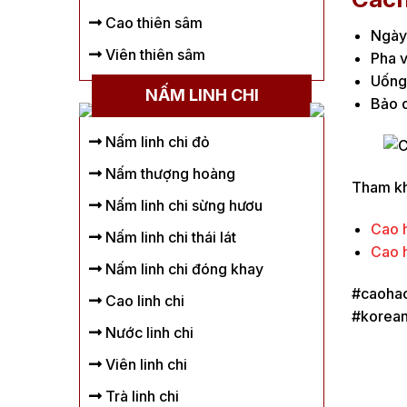
Cao thiên sâm
Ngày 
Viên thiên sâm
Pha v
Uống 
NẤM LINH CHI
Bảo q
Nấm linh chi đỏ
Nấm thượng hoàng
Tham kh
Nấm linh chi sừng hươu
Cao 
Nấm linh chi thái lát
Cao 
Nấm linh chi đóng khay
#caoha
Cao linh chi
#korea
Nước linh chi
Viên linh chi
Trà linh chi