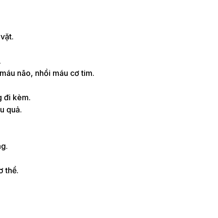
vặt.
.
 máu não, nhồi máu cơ tim.
g đi kèm.
ệu quả.
ng.
ơ thể.