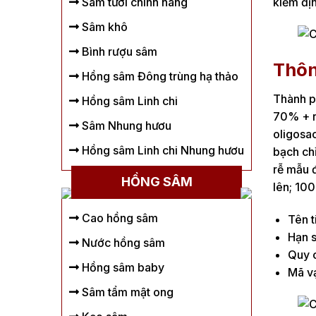
Sâm tươi chính hãng
kiểm địn
Sâm khô
Bình rượu sâm
Thôn
Hồng sâm Đông trùng hạ thảo
Thành p
Hồng sâm Linh chi
70% + r
Sâm Nhung hươu
oligosa
Hồng sâm Linh chi Nhung hươu
bạch chỉ
rễ mẫu 
HỒNG SÂM
lên; 100
Cao hồng sâm
Tên t
Hạn s
Nước hồng sâm
Quy c
Hồng sâm baby
Mã v
Sâm tẩm mật ong