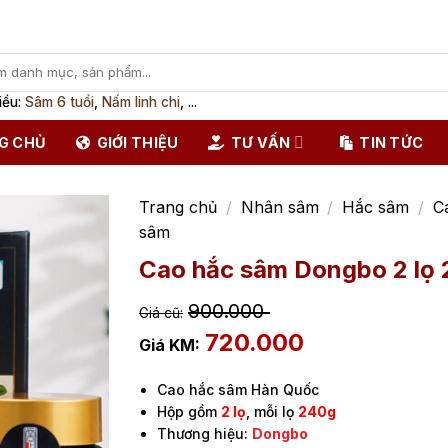
iều:
Sâm 6 tuổi
,
Nấm linh chi
, ...
G CHỦ
GIỚI THIỆU
TƯ VẤN
TIN TỨC
Trang chủ
/
Nhân sâm
/
Hắc sâm
/
C
sâm
Cao hắc sâm Dongbo 2 lọ
900.000
720.000
Cao hắc sâm Hàn Quốc
Hộp gồm
2 lọ
, mỗi lọ
240g
Thương hiệu:
Dongbo