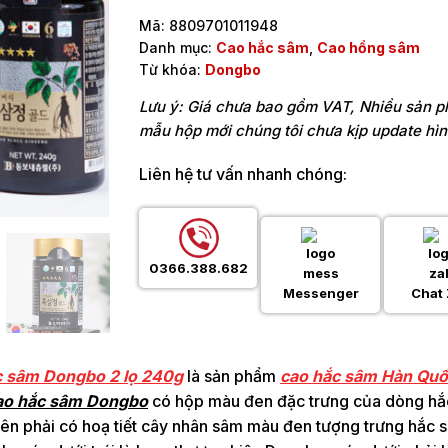
Mã:
8809701011948
Danh mục:
Cao hắc sâm
,
Cao hồng sâm
Từ khóa:
Dongbo
Lưu ý: Giá chưa bao gồm VAT, Nhiều sản 
mẫu hộp mới chúng tôi chưa kịp update hì
Liên hệ tư vấn nhanh chóng:
0366.388.682
Messenger
Chat 
 sâm Dongbo 2 lọ 240g
là sản phẩm
cao hắc sâm Hàn Qu
ao hắc sâm Dongbo
có hộp màu đen đặc trưng của dòng hắc 
ên phải có hoạ tiết cây nhân sâm màu đen tượng trưng hắc sâ