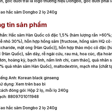
h, góc dưới trái là logo thương hiệu Dongbo, góc dưới phải 
g tin sản phẩm
hần: Hắc sâm Hàn Quốc cô đặc 1,5% (hàm lượng rắn >60%; ≥7
ễ nhỏ 30%), hỗn hợp hồng sâm [fructose, hồng sâm HQ cô 
ccharide, mật ong (Hàn Quốc)], hỗn hợp thảo mộc cô đặc [
 (Hàn Quốc), sắn dây, rễ ngải cứu, rau má, hoa cúc, địa hoàn
đơn, hoàng kỳ, bạch linh, nấm linh chi, cam thảo], quả nhân
% quả nhân sâm Hàn Quốc), maltodextrin, mạch nha (chất tạo
iếng Anh: Korean black ginseng
ử dụng: Xem trên bao bì
ách đóng gói: Hộp 2 lọ, mỗi lọ 240g
ạch: 8809701011948