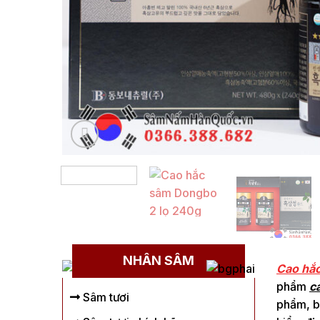
NHÂN SÂM
Cao hắc
phẩm
c
Sâm tươi
phẩm, b