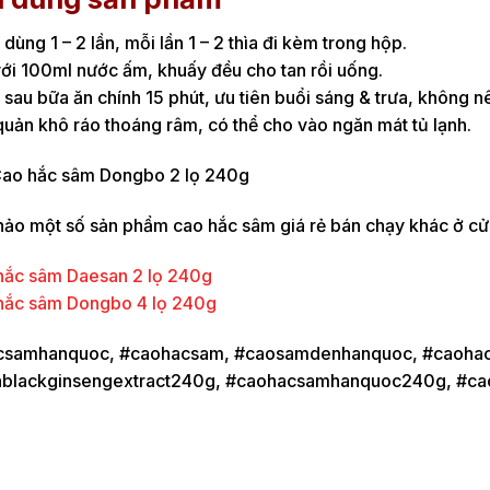
dùng 1 – 2 lần, mỗi lần 1 – 2 thìa đi kèm trong hộp.
ới 100ml nước ấm, khuấy đều cho tan rồi uống.
sau bữa ăn chính 15 phút, ưu tiên buổi sáng & trưa, không 
uản khô ráo thoáng râm, có thể cho vào ngăn mát tủ lạnh.
ảo một số sản phẩm cao hắc sâm giá rẻ bán chạy khác ở cửa
hắc sâm Daesan 2 lọ 240g
hắc sâm Dongbo 4 lọ 240g
csamhanquoc, #caohacsam, #caosamdenhanquoc, #caoha
nblackginsengextract240g, #caohacsamhanquoc240g, #c