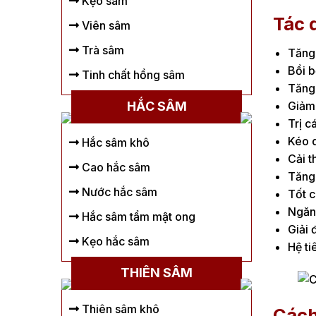
Kẹo sâm
Tác 
Viên sâm
Trà sâm
Tăng 
Bồi b
Tinh chất hồng sâm
Tăng 
HẮC SÂM
Giảm 
Trị c
Kéo d
Hắc sâm khô
Cải t
Cao hắc sâm
Tăng 
Nước hắc sâm
Tốt c
Ngăn 
Hắc sâm tẩm mật ong
Giải 
Kẹo hắc sâm
Hệ ti
THIÊN SÂM
Thiên sâm khô
Cách