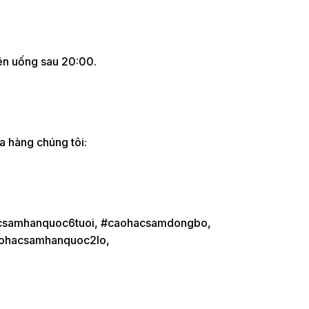
nên uống sau 20:00.
 hàng chúng tôi:
csamhanquoc6tuoi, #caohacsamdongbo,
aohacsamhanquoc2lo,