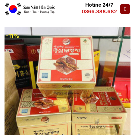
Hotine 24/7
0366.388.682
-11%