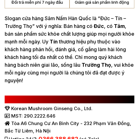
Đổi trả miễn phí 7 ngày đầu
Giảm giá sản phẩm linh động
Slogan cửa hàng Sâm Nấm Hàn Quốc là “Đức – Tín –
Trường Thọ” với ý nghĩa: Bán hàng có
Đức
, có
Tâm
,
bán sản phẩm sức khỏe chất lượng giúp mọi người khỏe
mạnh mỗi ngày. Uy
Tín
thương hiệu phụ thuộc vào
khách hàng phản hồi, đánh giá, cố gắng làm hài lòng
khách hàng tối đa nhất có thể. Chỉ mong quý khách
hàng bách niên giai lão, sống lâu
Trường Thọ
, vui khỏe
mỗi ngày cùng mọi người là chúng tôi đã đạt được ý
nguyện!
CÔNG TY TNHH SÂM NẤM HÀN QUỐC
Korean Mushroom Ginseng Co., Ltd.
MST: 290.2222.646
Tòa A6 Chung Cư An Bình City - 232 Phạm Văn Đồng,
Bắc Từ Liêm, Hà Nội
0366.388.682