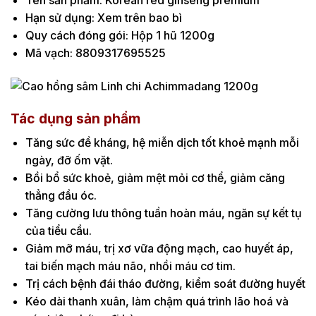
Tên sản phẩm: Korean red ginseng premium
Hạn sử dụng: Xem trên bao bì
Quy cách đóng gói: Hộp 1 hũ 1200g
Mã vạch: 8809317695525
Tác dụng sản phẩm
Tăng sức đề kháng, hệ miễn dịch tốt khoẻ mạnh mỗi
ngày, đỡ ốm vặt.
Bồi bổ sức khoẻ, giảm mệt mỏi cơ thể, giảm căng
thẳng đầu óc.
Tăng cường lưu thông tuần hoàn máu, ngăn sự kết tụ
của tiểu cầu.
Giảm mỡ máu, trị xơ vữa động mạch, cao huyết áp,
tai biến mạch máu não, nhồi máu cơ tim.
Trị cách bệnh đái tháo đường, kiểm soát đường huyết
Kéo dài thanh xuân, làm chậm quá trình lão hoá và