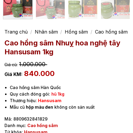
Trang chủ
/
Nhân sâm
/
Hồng sâm
/
Cao hồng sâm
Cao hồng sâm Nhuỵ hoa nghệ tây
Hansusam 1kg
1.000.000
840.000
Cao hồng sâm Hàn Quốc
Quy cách đóng gói:
hũ 1kg
Thương hiệu:
Hansusam
Mẫu cũ
hộp màu đen
không còn sản xuất
Mã:
8809632841829
Danh mục:
Cao hồng sâm
Từ khóa:
Hansusam