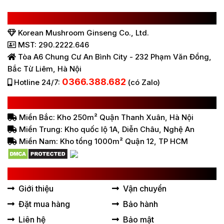
CÔNG TY TNHH SÂM NẤM HÀN QUỐC
Korean Mushroom Ginseng Co., Ltd.
MST: 290.2222.646
Tòa A6 Chung Cư An Bình City - 232 Phạm Văn Đồng,
Bắc Từ Liêm, Hà Nội
0366.388.682
Hotline 24/7:
(có Zalo)
HỆ THỐNG BÁN HÀNG Ở VIỆT NAM
Miền Bắc: Kho 250m² Quận Thanh Xuân, Hà Nội
Miền Trung: Kho quốc lộ 1A, Diễn Châu, Nghệ An
Miền Nam: Kho tổng 1000m² Quận 12, TP HCM
LIÊN KẾT HỮU ÍCH
Giới thiệu
Vận chuyển
Đặt mua hàng
Bảo hành
Liên hệ
Bảo mật