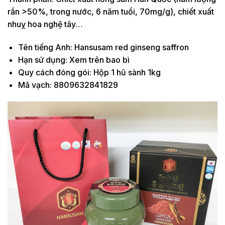
rắn >50%, trong nước, 6 năm tuổi, 70mg/g), chiết xuất
nhuỵ hoa nghệ tây…
Tên tiếng Anh: Hansusam red ginseng saffron
Hạn sử dụng: Xem trên bao bì
Quy cách đóng gói: Hộp 1 hũ sành 1kg
Mã vạch: 8809632841829