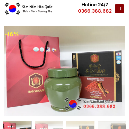
Hotine 24/7
0366.388.682
-16%