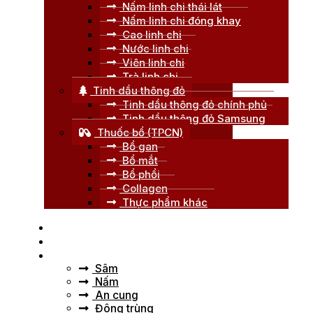
Nấm linh chi thái lát
Nấm linh chi đóng khay
Cao linh chi
Nước linh chi
Viên linh chi
Trà linh chi
Tinh dầu thông đỏ
Tinh dầu thông đỏ chính phủ
Tinh dầu thông đỏ Samsung
Thuốc bổ (TPCN)
Bổ gan
Bổ mắt
Bổ phổi
Collagen
Thực phẩm khác
Trang chủ
Giới thiệu
Tư vấn
Sâm
Nấm
An cung
Đông trùng