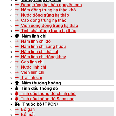
Đông trùng hạ thảo nguyên con
Nấm đông trùng hạ thảo khô
Nước đông trùng hạ thảo
Cao đông trùng hạ thảo
Viên uống đông trùng hạ thảo
Tinh chất đông trùng hạ thảo
Nấm linh chi
Nấm linh chi đỏ
Nấm linh chi sừng hươu
Nấm linh chi thái lát
Nấm linh chi đóng khay
Cao linh chi
Nước linh chi
Viên linh chi
Trà linh chi
Nấm thượng hoàng
Tinh dầu thông đỏ
Tinh dầu thông đỏ chính phủ
Tinh dầu thông đỏ Samsung
Thuốc bổ (TPCN)
Bổ gan
Bổ mắt