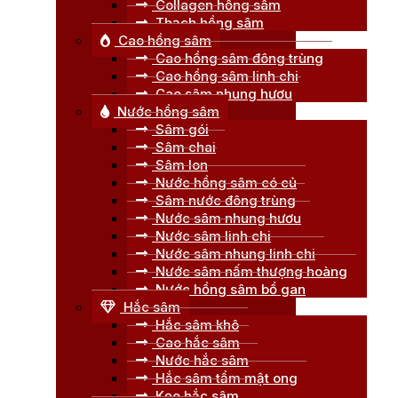
Collagen hồng sâm
Thạch hồng sâm
Cao hồng sâm
Cao hồng sâm đông trùng
Cao hồng sâm linh chi
Cao sâm nhung hươu
Nước hồng sâm
Sâm gói
Sâm chai
Sâm lon
Nước hồng sâm có củ
Sâm nước đông trùng
Nước sâm nhung hươu
Nước sâm linh chi
Nước sâm nhung linh chi
Nước sâm nấm thượng hoàng
Nước hồng sâm bổ gan
Hắc sâm
Hắc sâm khô
Cao hắc sâm
Nước hắc sâm
Hắc sâm tẩm mật ong
Kẹo hắc sâm