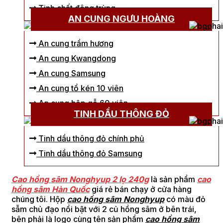
Tinh chất đông trùng
AN CUNG NGƯU HOÀNG
An cung trầm hương
An cung Kwangdong
An cung Samsung
An cung tổ kén 10 viên
An cung hộp gỗ 60 viên
TINH DẦU THÔNG ĐỎ
Tinh dầu thông đỏ chính phủ
Tinh dầu thông đỏ Samsung
Cao hồng sâm Nonghyup 2 lọ 240g
là sản phẩm
cao
hồng sâm Hàn Quốc
giá rẻ bán chạy ở cửa hàng
chúng tôi. Hộp
cao hồng sâm Nonghyup
có màu đỏ
sẫm chủ đạo nổi bật với 2 củ hồng sâm ở bên trái,
bên phải là logo cùng tên sản phẩm
cao hồng sâm