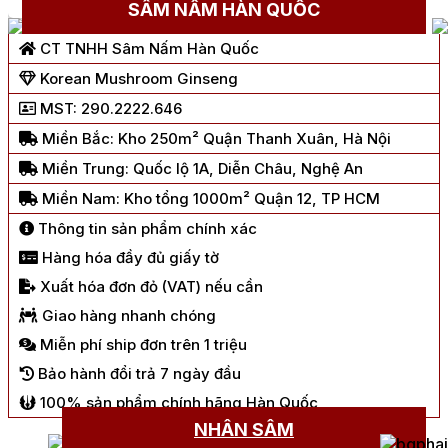
Chat Zalo
SÂM NẤM HÀN QUỐC
CT TNHH Sâm Nấm Hàn Quốc
Korean Mushroom Ginseng
MST: 290.2222.646
Miền Bắc: Kho 250m² Quận Thanh Xuân, Hà Nội
Miền Trung: Quốc lộ 1A, Diễn Châu, Nghệ An
Miền Nam: Kho tổng 1000m² Quận 12, TP HCM
Thông tin sản phẩm chính xác
Hàng hóa đầy đủ giấy tờ
Xuất hóa đơn đỏ (VAT) nếu cần
Giao hàng nhanh chóng
Miễn phí ship đơn trên 1 triệu
Bảo hành đổi trả 7 ngày đầu
100% sản phẩm chính hãng Hàn Quốc
NHÂN SÂM