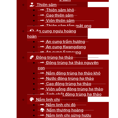
Thiên sâm
Thiên sâm khô
Cao thiên sâm
Viên thiên sâm
Thiên sâm tẩm mật ong
An cung ngưu hoàng
hoàn
An cung trầm hương
An cung Kwangdong
An cung Samsung
Đông trùng hạ thảo
Đông trùng hạ thảo nguyên
con
Nấm đông trùng hạ thảo khô
Nước đông trùng hạ thảo
Cao đông trùng hạ thảo
Viên uống đông trùng hạ thảo
Tinh chất đông trùng hạ thảo
Nấm linh chi
Nấm linh chi đỏ
Nấm thượng hoàng
Nấm linh chi sừng hươu