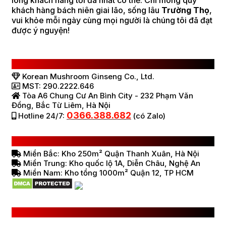
lòng khách hàng tối đa nhất có thể. Chỉ mong quý
khách hàng bách niên giai lão, sống lâu
Trường Thọ
,
vui khỏe mỗi ngày cùng mọi người là chúng tôi đã đạt
được ý nguyện!
CÔNG TY TNHH SÂM NẤM HÀN QUỐC
Korean Mushroom Ginseng Co., Ltd.
MST: 290.2222.646
Tòa A6 Chung Cư An Bình City - 232 Phạm Văn
Đồng, Bắc Từ Liêm, Hà Nội
0366.388.682
Hotline 24/7:
(có Zalo)
HỆ THỐNG BÁN HÀNG Ở VIỆT NAM
Miền Bắc: Kho 250m² Quận Thanh Xuân, Hà Nội
Miền Trung: Kho quốc lộ 1A, Diễn Châu, Nghệ An
Miền Nam: Kho tổng 1000m² Quận 12, TP HCM
LIÊN KẾT HỮU ÍCH