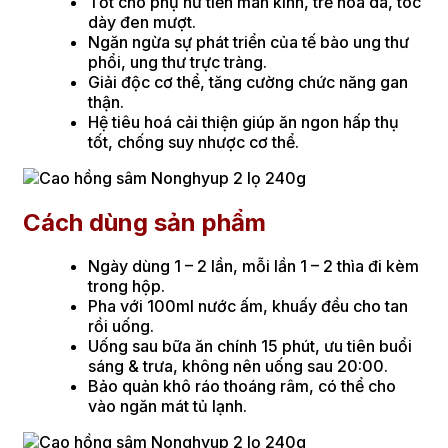
Tốt cho phụ nữ tiền mãn kinh, trẻ hoá da, tóc
dày đen mượt.
Ngăn ngừa sự phát triển của tế bào ung thư
phổi, ung thư trực tràng.
Giải độc cơ thể, tăng cường chức năng gan
thận.
Hệ tiêu hoá cải thiện giúp ăn ngon hấp thụ
tốt, chống suy nhược cơ thể.
Cách dùng sản phẩm
Ngày dùng 1 – 2 lần, mỗi lần 1 – 2 thìa đi kèm
trong hộp.
Pha với 100ml nước ấm, khuấy đều cho tan
rồi uống.
Uống sau bữa ăn chính 15 phút, ưu tiên buổi
sáng & trưa, không nên uống sau 20:00.
Bảo quản khô ráo thoáng râm, có thể cho
vào ngăn mát tủ lạnh.