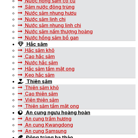
Nước hồng sâm có củ
Sâm nước đông trùng
Nước sâm nhung hươu
Nước sâm linh chi
Nước sâm nhung linh chi
Nước sâm nấm thượng hoàng
Nước hồng sâm bổ gan
Hắc sâm
Hắc sâm khô
Cao hắc sâm
Nước hắc sâm
Hắc sâm tẩm mật ong
Kẹo hắc sâm
Thiên sâm
Thiên sâm khô
Cao thiên sâm
Viên thiên sâm
Thiên sâm tẩm mật ong
An cung ngưu hoàng hoàn
An cung trầm hương
An cung Kwangdong
An cung Samsung
Đông trùng hạ thảo