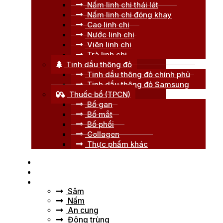
Nấm linh chi thái lát
Nấm linh chi đóng khay
Cao linh chi
Nước linh chi
Viên linh chi
Trà linh chi
Tinh dầu thông đỏ
Tinh dầu thông đỏ chính phủ
Tinh dầu thông đỏ Samsung
Thuốc bổ (TPCN)
Bổ gan
Bổ mắt
Bổ phổi
Collagen
Thực phẩm khác
Trang chủ
Giới thiệu
Tư vấn
Sâm
Nấm
An cung
Đông trùng