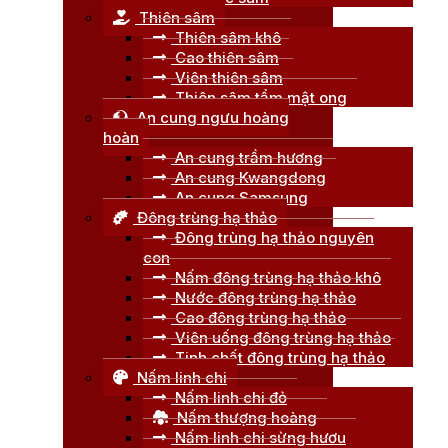
Thiên sâm
Thiên sâm khô
Cao thiên sâm
Viên thiên sâm
Thiên sâm tẩm mật ong
An cung ngưu hoàng
hoàn
An cung trầm hương
An cung Kwangdong
An cung Samsung
Đông trùng hạ thảo
Đông trùng hạ thảo nguyên
con
Nấm đông trùng hạ thảo khô
Nước đông trùng hạ thảo
Cao đông trùng hạ thảo
Viên uống đông trùng hạ thảo
Tinh chất đông trùng hạ thảo
Nấm linh chi
Nấm linh chi đỏ
Nấm thượng hoàng
Nấm linh chi sừng hươu