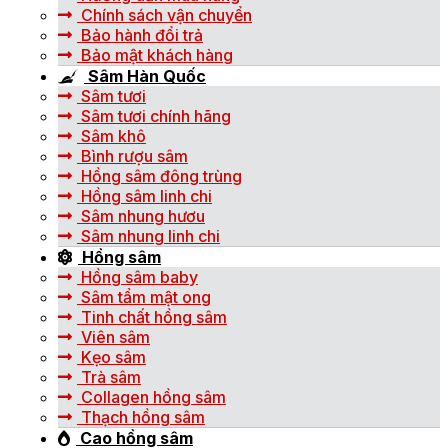
Chính sách vận chuyển
Bảo hành đổi trả
Bảo mật khách hàng
Sâm Hàn Quốc
Sâm tươi
Sâm tươi chính hãng
Sâm khô
Bình rượu sâm
Hồng sâm đông trùng
Hồng sâm linh chi
Sâm nhung hươu
Sâm nhung linh chi
Hồng sâm
Hồng sâm baby
Sâm tẩm mật ong
Tinh chất hồng sâm
Viên sâm
Kẹo sâm
Trà sâm
Collagen hồng sâm
Thạch hồng sâm
Cao hồng sâm