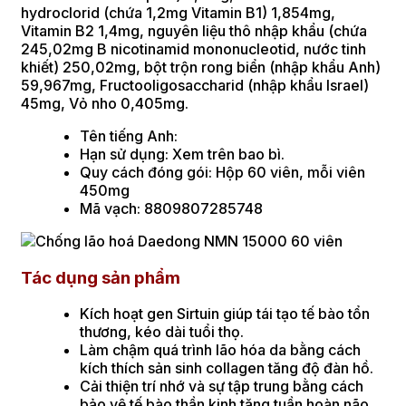
hydroclorid (chứa 1,2mg Vitamin B1) 1,854mg,
Vitamin B2 1,4mg, nguyên liệu thô nhập khẩu (chứa
245,02mg B nicotinamid mononucleotid, nước tinh
khiết) 250,02mg, bột trộn rong biển (nhập khẩu Anh)
59,967mg, Fructooligosaccharid (nhập khẩu Israel)
45mg, Vỏ nho 0,405mg.
Tên tiếng Anh:
Hạn sử dụng: Xem trên bao bì.
Quy cách đóng gói: Hộp 60 viên, mỗi viên
450mg
Mã vạch: 8809807285748
Tác dụng sản phẩm
Kích hoạt gen Sirtuin giúp tái tạo tế bào tổn
thương, kéo dài tuổi thọ.
Làm chậm quá trình lão hóa da bằng cách
kích thích sản sinh collagen tăng độ đàn hồ.
Cải thiện trí nhớ và sự tập trung bằng cách
bảo vệ tế bào thần kinh tăng tuần hoàn não.