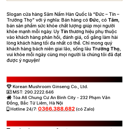
Slogan cửa hàng Sâm Nấm Hàn Quốc là “Đức – Tín –
Trường Thọ” với ý nghĩa: Bán hàng có
Đức
, có
Tâm
,
bán sản phẩm sức khỏe chất lượng giúp mọi người
khỏe mạnh mỗi ngày. Uy
Tín
thương hiệu phụ thuộc
vào khách hàng phản hồi, đánh giá, cố gắng làm hài
lòng khách hàng tối đa nhất có thể. Chỉ mong quý
khách hàng bách niên giai lão, sống lâu
Trường Thọ
,
vui khỏe mỗi ngày cùng mọi người là chúng tôi đã đạt
được ý nguyện!
CÔNG TY TNHH SÂM NẤM HÀN QUỐC
Korean Mushroom Ginseng Co., Ltd.
MST: 290.2222.646
Tòa A6 Chung Cư An Bình City - 232 Phạm Văn
Đồng, Bắc Từ Liêm, Hà Nội
0366.388.682
Hotline 24/7:
(có Zalo)
HỆ THỐNG BÁN HÀNG Ở VIỆT NAM