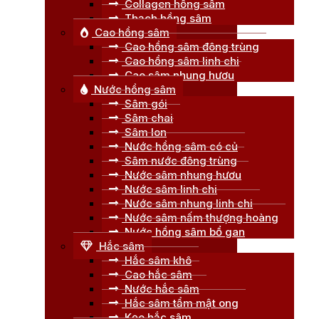
Collagen hồng sâm
Thạch hồng sâm
Cao hồng sâm
Cao hồng sâm đông trùng
Cao hồng sâm linh chi
Cao sâm nhung hươu
Nước hồng sâm
Sâm gói
Sâm chai
Sâm lon
Nước hồng sâm có củ
Sâm nước đông trùng
Nước sâm nhung hươu
Nước sâm linh chi
Nước sâm nhung linh chi
Nước sâm nấm thượng hoàng
Nước hồng sâm bổ gan
Hắc sâm
Hắc sâm khô
Cao hắc sâm
Nước hắc sâm
Hắc sâm tẩm mật ong
Kẹo hắc sâm