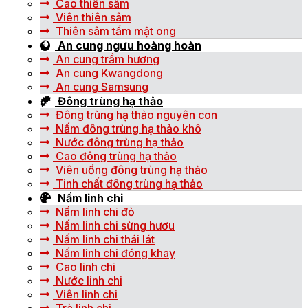
Cao thiên sâm
Viên thiên sâm
Thiên sâm tẩm mật ong
An cung ngưu hoàng hoàn
An cung trầm hương
An cung Kwangdong
An cung Samsung
Đông trùng hạ thảo
Đông trùng hạ thảo nguyên con
Nấm đông trùng hạ thảo khô
Nước đông trùng hạ thảo
Cao đông trùng hạ thảo
Viên uống đông trùng hạ thảo
Tinh chất đông trùng hạ thảo
Nấm linh chi
Nấm linh chi đỏ
Nấm linh chi sừng hươu
Nấm linh chi thái lát
Nấm linh chi đóng khay
Cao linh chi
Nước linh chi
Viên linh chi
Trà linh chi