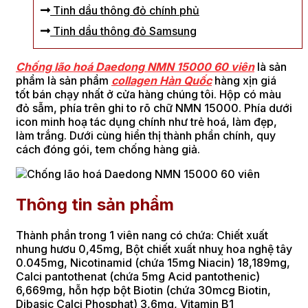
Tinh dầu thông đỏ chính phủ
Tinh dầu thông đỏ Samsung
Chống lão hoá Daedong NMN 15000 60 viên
là sản
phẩm là sản phẩm
collagen Hàn Quốc
hàng xịn giá
tốt bán chạy nhất ở cửa hàng chúng tôi. Hộp có màu
đỏ sẫm, phía trên ghi to rõ chữ NMN 15000. Phía dưới
icon minh hoạ tác dụng chính như trẻ hoá, làm đẹp,
làm trắng. Dưới cùng hiển thị thành phần chính, quy
cách đóng gói, tem chống hàng giả.
Thông tin sản phẩm
Thành phần trong 1 viên nang có chứa: Chiết xuất
nhung hươu 0,45mg, Bột chiết xuất nhuỵ hoa nghệ tây
0.045mg, Nicotinamid (chứa 15mg Niacin) 18,189mg,
Calci pantothenat (chứa 5mg Acid pantothenic)
6,669mg, hỗn hợp bột Biotin (chứa 30mcg Biotin,
Dibasic Calci Phosphat) 3,6mg, Vitamin B1