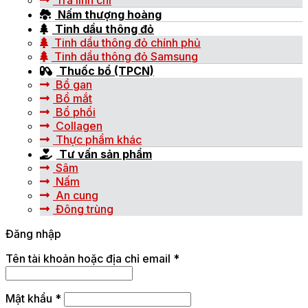
Nấm thượng hoàng
Tinh dầu thông đỏ
Tinh dầu thông đỏ chính phủ
Tinh dầu thông đỏ Samsung
Thuốc bổ (TPCN)
Bổ gan
Bổ mắt
Bổ phổi
Collagen
Thực phẩm khác
Tư vấn sản phẩm
Sâm
Nấm
An cung
Đông trùng
Đăng nhập
Tên tài khoản hoặc địa chỉ email
*
Mật khẩu
*