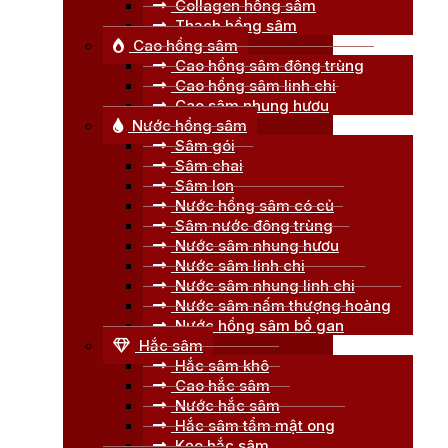
Collagen hồng sâm
Thạch hồng sâm
Cao hồng sâm
Cao hồng sâm đông trùng
Cao hồng sâm linh chi
Cao sâm nhung hươu
Nước hồng sâm
Sâm gói
Sâm chai
Sâm lon
Nước hồng sâm có củ
Sâm nước đông trùng
Nước sâm nhung hươu
Nước sâm linh chi
Nước sâm nhung linh chi
Nước sâm nấm thượng hoàng
Nước hồng sâm bổ gan
Hắc sâm
Hắc sâm khô
Cao hắc sâm
Nước hắc sâm
Hắc sâm tẩm mật ong
Kẹo hắc sâm