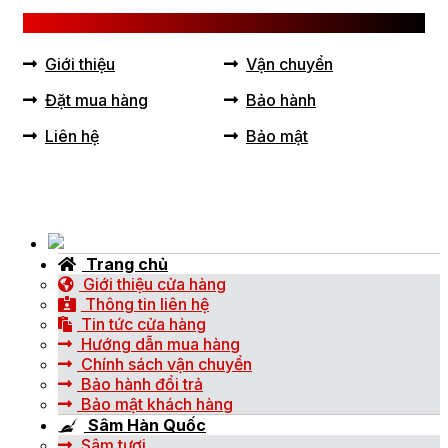
LIÊN KẾT HỮU ÍCH
Giới thiệu
Vận chuyển
Đặt mua hàng
Bảo hành
Liên hệ
Bảo mật
Trang chủ
Giới thiệu cửa hàng
Thông tin liên hệ
Tin tức cửa hàng
Hướng dẫn mua hàng
Chính sách vận chuyển
Bảo hành đổi trả
Bảo mật khách hàng
Sâm Hàn Quốc
Sâm tươi