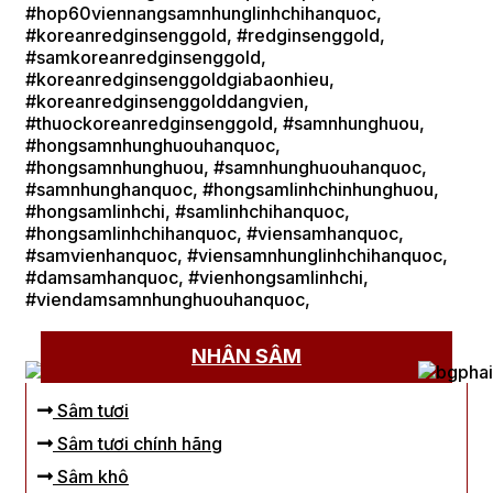
#hop60viennangsamnhunglinhchihanquoc,
#koreanredginsenggold, #redginsenggold,
#samkoreanredginsenggold,
#koreanredginsenggoldgiabaonhieu,
#koreanredginsenggolddangvien,
#thuockoreanredginsenggold, #samnhunghuou,
#hongsamnhunghuouhanquoc,
#hongsamnhunghuou, #samnhunghuouhanquoc,
#samnhunghanquoc, #hongsamlinhchinhunghuou,
#hongsamlinhchi, #samlinhchihanquoc,
#hongsamlinhchihanquoc, #viensamhanquoc,
#samvienhanquoc, #viensamnhunglinhchihanquoc,
#damsamhanquoc, #vienhongsamlinhchi,
#viendamsamnhunghuouhanquoc,
NHÂN SÂM
Sâm tươi
Sâm tươi chính hãng
Sâm khô