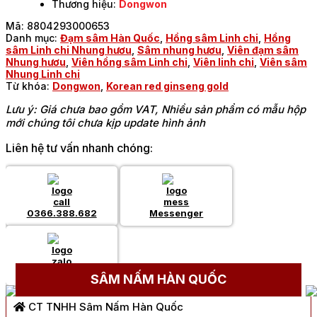
Thương hiệu:
Dongwon
Mã:
8804293000653
Danh mục:
Đạm sâm Hàn Quốc
,
Hồng sâm Linh chi
,
Hồng
sâm Linh chi Nhung hươu
,
Sâm nhung hươu
,
Viên đạm sâm
Nhung hươu
,
Viên hồng sâm Linh chi
,
Viên linh chi
,
Viên sâm
Nhung Linh chi
Từ khóa:
Dongwon
,
Korean red ginseng gold
Lưu ý: Giá chưa bao gồm VAT, Nhiều sản phẩm có mẫu hộp
mới chúng tôi chưa kịp update hình ảnh
Liên hệ tư vấn nhanh chóng:
0366.388.682
Messenger
Chat Zalo
SÂM NẤM HÀN QUỐC
CT TNHH Sâm Nấm Hàn Quốc