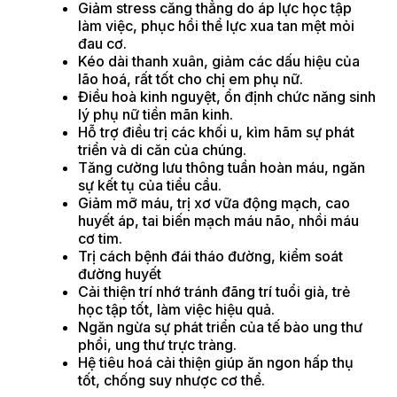
Giảm stress căng thẳng do áp lực học tập
làm việc, phục hồi thể lực xua tan mệt mỏi
đau cơ.
Kéo dài thanh xuân, giảm các dấu hiệu của
lão hoá, rất tốt cho chị em phụ nữ.
Điều hoà kinh nguyệt, ổn định chức năng sinh
lý phụ nữ tiền mãn kinh.
Hỗ trợ điều trị các khối u, kìm hãm sự phát
triển và di căn của chúng.
Tăng cường lưu thông tuần hoàn máu, ngăn
sự kết tụ của tiểu cầu.
Giảm mỡ máu, trị xơ vữa động mạch, cao
huyết áp, tai biến mạch máu não, nhồi máu
cơ tim.
Trị cách bệnh đái tháo đường, kiểm soát
đường huyết
Cải thiện trí nhớ tránh đãng trí tuổi già, trẻ
học tập tốt, làm việc hiệu quả.
Ngăn ngừa sự phát triển của tế bào ung thư
phổi, ung thư trực tràng.
Hệ tiêu hoá cải thiện giúp ăn ngon hấp thụ
tốt, chống suy nhược cơ thể.