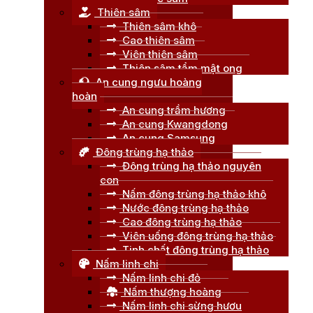
Thiên sâm
Thiên sâm khô
Cao thiên sâm
Viên thiên sâm
Thiên sâm tẩm mật ong
An cung ngưu hoàng
hoàn
An cung trầm hương
An cung Kwangdong
An cung Samsung
Đông trùng hạ thảo
Đông trùng hạ thảo nguyên
con
Nấm đông trùng hạ thảo khô
Nước đông trùng hạ thảo
Cao đông trùng hạ thảo
Viên uống đông trùng hạ thảo
Tinh chất đông trùng hạ thảo
Nấm linh chi
Nấm linh chi đỏ
Nấm thượng hoàng
Nấm linh chi sừng hươu