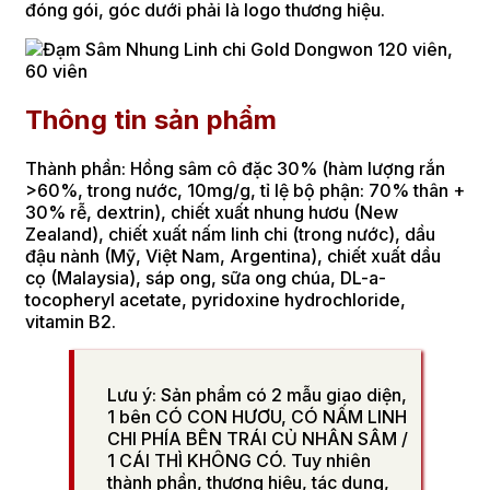
đóng gói, góc dưới phải là logo thương hiệu.
Thông tin sản phẩm
Thành phần: Hồng sâm cô đặc 30% (hàm lượng rắn
>60%, trong nước, 10mg/g, tỉ lệ bộ phận: 70% thân +
30% rễ, dextrin), chiết xuất nhung hươu (New
Zealand), chiết xuất nấm linh chi (trong nước), dầu
đậu nành (Mỹ, Việt Nam, Argentina), chiết xuất dầu
cọ (Malaysia), sáp ong, sữa ong chúa, DL-a-
tocopheryl acetate, pyridoxine hydrochloride,
vitamin B2.
Lưu ý: Sản phẩm có 2 mẫu giao diện,
1 bên CÓ CON HƯƠU, CÓ NẤM LINH
CHI PHÍA BÊN TRÁI CỦ NHÂN SÂM /
1 CÁI THÌ KHÔNG CÓ. Tuy nhiên
thành phần, thương hiệu, tác dụng,