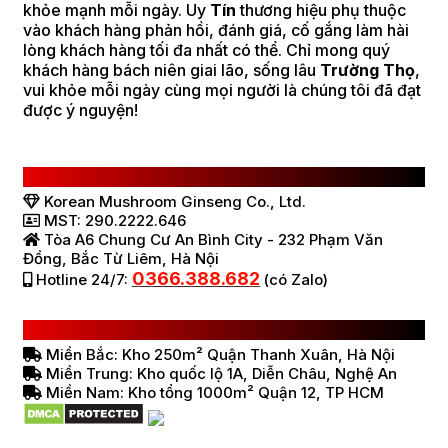
khỏe mạnh mỗi ngày. Uy
Tín
thương hiệu phụ thuộc
vào khách hàng phản hồi, đánh giá, cố gắng làm hài
lòng khách hàng tối đa nhất có thể. Chỉ mong quý
khách hàng bách niên giai lão, sống lâu
Trường Thọ
,
vui khỏe mỗi ngày cùng mọi người là chúng tôi đã đạt
được ý nguyện!
CÔNG TY TNHH SÂM NẤM HÀN QUỐC
Korean Mushroom Ginseng Co., Ltd.
MST: 290.2222.646
Tòa A6 Chung Cư An Bình City - 232 Phạm Văn
Đồng, Bắc Từ Liêm, Hà Nội
0366.388.682
Hotline 24/7:
(có Zalo)
HỆ THỐNG BÁN HÀNG Ở VIỆT NAM
Miền Bắc: Kho 250m² Quận Thanh Xuân, Hà Nội
Miền Trung: Kho quốc lộ 1A, Diễn Châu, Nghệ An
Miền Nam: Kho tổng 1000m² Quận 12, TP HCM