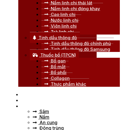
Nấm linh chi thái lát
Nấm linh chi đóng khay
Cao linh chi
Nước linh chi
Viên linh chi
Trà linh chi
Tinh dầu thông đỏ
Tinh dầu thông đỏ chính phủ
Tinh dầu thông đỏ Samsung
Thuốc bổ (TPCN)
Bổ gan
Bổ mắt
Bổ phổi
Collagen
Thực phẩm khác
Trang chủ
Giới thiệu
Tư vấn
Sâm
Nấm
An cung
Đông trùng