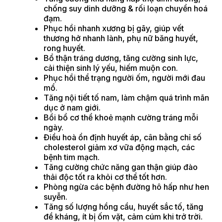
chống suy dinh dưỡng & rối loạn chuyển hoá
đạm.
Phục hồi nhanh xương bị gãy, giúp vết
thương hở nhanh lành, phụ nữ băng huyết,
rong huyết.
Bổ thận tráng dương, tăng cường sinh lực,
cải thiện sinh lý yếu, hiếm muộn con.
Phục hồi thể trạng người ốm, người mới đau
mổ.
Tăng nội tiết tố nam, làm chậm quá trình mãn
dục ở nam giới.
Bồi bổ cơ thể khoẻ mạnh cường tráng mỗi
ngày.
Điều hoà ổn định huyết áp, cân bằng chỉ số
cholesterol giảm xơ vữa động mạch, các
bệnh tim mạch.
Tăng cường chức năng gan thận giúp đào
thải độc tốt ra khỏi cơ thể tốt hơn.
Phòng ngừa các bệnh đường hô hấp như hen
suyễn.
Tăng số lượng hồng cầu, huyết sắc tố, tăng
đề kháng, ít bị ốm vặt, cảm cúm khi trở trời.