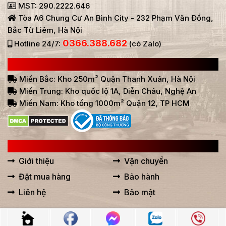
MST: 290.2222.646
Tòa A6 Chung Cư An Bình City - 232 Phạm Văn Đồng,
Bắc Từ Liêm, Hà Nội
0366.388.682
Hotline 24/7:
(có Zalo)
HỆ THỐNG BÁN HÀNG Ở VIỆT NAM
Miền Bắc: Kho 250m² Quận Thanh Xuân, Hà Nội
Miền Trung: Kho quốc lộ 1A, Diễn Châu, Nghệ An
Miền Nam: Kho tổng 1000m² Quận 12, TP HCM
LIÊN KẾT HỮU ÍCH
Giới thiệu
Vận chuyển
Đặt mua hàng
Bảo hành
Liên hệ
Bảo mật