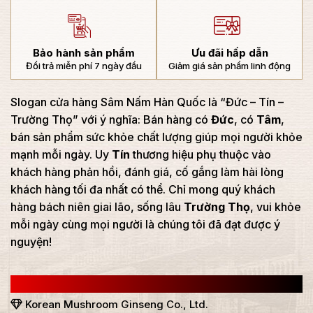
Bảo hành sản phẩm
Ưu đãi hấp dẫn
Đổi trả miễn phí 7 ngày đầu
Giảm giá sản phẩm linh động
Slogan cửa hàng Sâm Nấm Hàn Quốc là “Đức – Tín –
Trường Thọ” với ý nghĩa: Bán hàng có
Đức
, có
Tâm
,
bán sản phẩm sức khỏe chất lượng giúp mọi người khỏe
mạnh mỗi ngày. Uy
Tín
thương hiệu phụ thuộc vào
khách hàng phản hồi, đánh giá, cố gắng làm hài lòng
khách hàng tối đa nhất có thể. Chỉ mong quý khách
hàng bách niên giai lão, sống lâu
Trường Thọ
, vui khỏe
mỗi ngày cùng mọi người là chúng tôi đã đạt được ý
nguyện!
CÔNG TY TNHH SÂM NẤM HÀN QUỐC
Korean Mushroom Ginseng Co., Ltd.