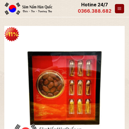
Hotine 24/7
0366.388.682
-11%