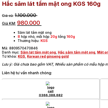
Hắc sâm lát tẩm mật ong KGS 160g
1.100.000
980.000
Sâm lát tẩm mật ong
8
hộp nhỏ, mỗi hộp
20g
tổng
160g
Thương hiệu:
KGS
Mã:
8809570470846
Danh mục:
Sâm lát tẩm mật ong
,
Hắc sâm tẩm mật ong
,
Mật o
Từ khóa:
KGS
,
Korean red ginseng gold
Lưu ý: Giá chưa bao gồm VAT, Nhiều sản phẩm có mẫu hộp mớ
Liên hệ tư vấn nhanh chóng:
0366.388.682