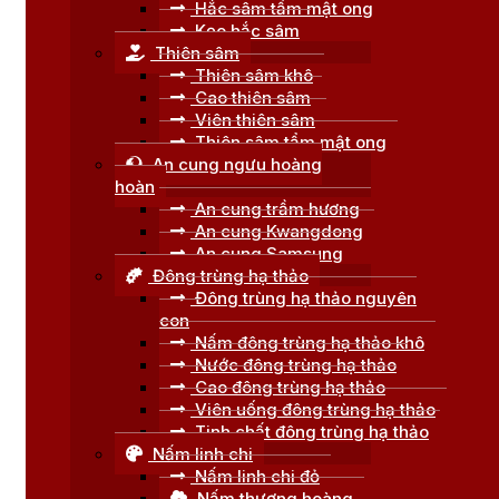
Hắc sâm tẩm mật ong
Kẹo hắc sâm
Thiên sâm
Thiên sâm khô
Cao thiên sâm
Viên thiên sâm
Thiên sâm tẩm mật ong
An cung ngưu hoàng
hoàn
An cung trầm hương
An cung Kwangdong
An cung Samsung
Đông trùng hạ thảo
Đông trùng hạ thảo nguyên
con
Nấm đông trùng hạ thảo khô
Nước đông trùng hạ thảo
Cao đông trùng hạ thảo
Viên uống đông trùng hạ thảo
Tinh chất đông trùng hạ thảo
Nấm linh chi
Nấm linh chi đỏ
Nấm thượng hoàng