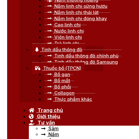
Nấm linh chi sừng hươu
Nấm linh chi thái lát
Nấm linh chi đóng khay
Cao linh chi
Nước linh chi
Viên linh chi
Trà linh chi
Tinh dầu thông đỏ
Tinh dầu thông đỏ chính phủ
Tinh dầu thông đỏ Samsung
Thuốc bổ (TPCN)
Bổ gan
Bổ mắt
Bổ phổi
Collagen
Thực phẩm khác
Trang chủ
Giới thiệu
Tư vấn
Sâm
Nấm