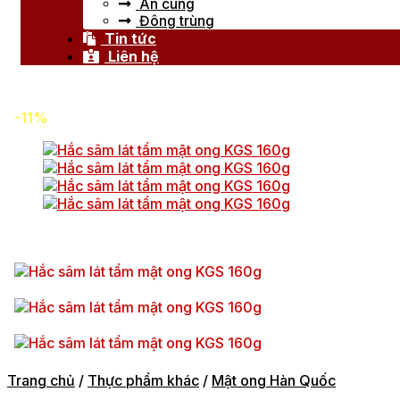
An cung
Đông trùng
Tin tức
Liên hệ
-11%
Trang chủ
/
Thực phẩm khác
/
Mật ong Hàn Quốc