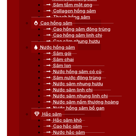
Sâm tẩm mật ong
Collagen hồng sâm
Thạch hồng sâm
Cao hồng sâm
Cao hồng sâm đông trùng
Cao hồng sâm linh chi
Cao sâm nhung hươu
Nước hồng sâm
Sâm gói
Sâm chai
Sâm lon
Nước hồng sâm có củ
Sâm nước đông trùng
Nước sâm nhung hươu
Nước sâm linh chi
Nước sâm nhung linh chi
Nước sâm nấm thượng hoàng
Nước hồng sâm bổ gan
Hắc sâm
Hắc sâm khô
Cao hắc sâm
Nước hắc sâm