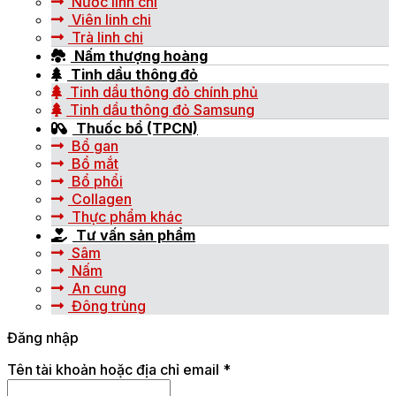
Nước linh chi
Viên linh chi
Trà linh chi
Nấm thượng hoàng
Tinh dầu thông đỏ
Tinh dầu thông đỏ chính phủ
Tinh dầu thông đỏ Samsung
Thuốc bổ (TPCN)
Bổ gan
Bổ mắt
Bổ phổi
Collagen
Thực phẩm khác
Tư vấn sản phẩm
Sâm
Nấm
An cung
Đông trùng
Đăng nhập
Tên tài khoản hoặc địa chỉ email
*