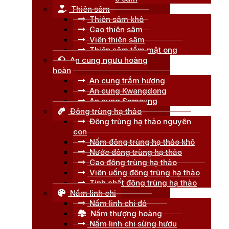
Thiên sâm
Thiên sâm khô
Cao thiên sâm
Viên thiên sâm
Thiên sâm tẩm mật ong
An cung ngưu hoàng
hoàn
An cung trầm hương
An cung Kwangdong
An cung Samsung
Đông trùng hạ thảo
Đông trùng hạ thảo nguyên
con
Nấm đông trùng hạ thảo khô
Nước đông trùng hạ thảo
Cao đông trùng hạ thảo
Viên uống đông trùng hạ thảo
Tinh chất đông trùng hạ thảo
Nấm linh chi
Nấm linh chi đỏ
Nấm thượng hoàng
Nấm linh chi sừng hươu