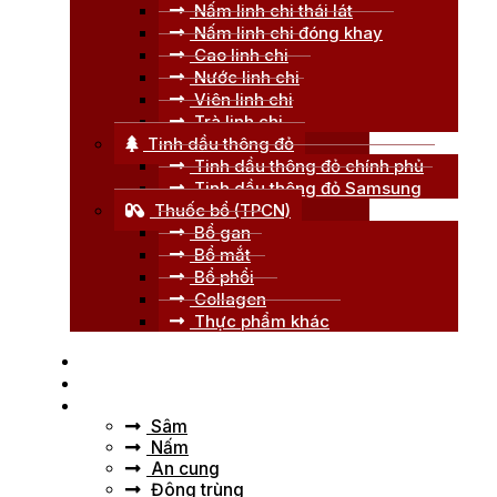
Nấm linh chi thái lát
Nấm linh chi đóng khay
Cao linh chi
Nước linh chi
Viên linh chi
Trà linh chi
Tinh dầu thông đỏ
Tinh dầu thông đỏ chính phủ
Tinh dầu thông đỏ Samsung
Thuốc bổ (TPCN)
Bổ gan
Bổ mắt
Bổ phổi
Collagen
Thực phẩm khác
Trang chủ
Giới thiệu
Tư vấn
Sâm
Nấm
An cung
Đông trùng