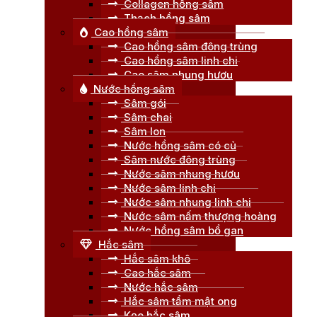
Collagen hồng sâm
Thạch hồng sâm
Cao hồng sâm
Cao hồng sâm đông trùng
Cao hồng sâm linh chi
Cao sâm nhung hươu
Nước hồng sâm
Sâm gói
Sâm chai
Sâm lon
Nước hồng sâm có củ
Sâm nước đông trùng
Nước sâm nhung hươu
Nước sâm linh chi
Nước sâm nhung linh chi
Nước sâm nấm thượng hoàng
Nước hồng sâm bổ gan
Hắc sâm
Hắc sâm khô
Cao hắc sâm
Nước hắc sâm
Hắc sâm tẩm mật ong
Kẹo hắc sâm