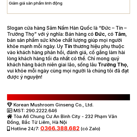
Giảm giá sản phẩm linh động
Slogan cửa hàng Sâm Nấm Hàn Quốc là “Đức – Tín –
Trường Thọ” với ý nghĩa: Bán hàng có
Đức
, có
Tâm
,
bán sản phẩm sức khỏe chất lượng giúp mọi người
khỏe mạnh mỗi ngày. Uy
Tín
thương hiệu phụ thuộc
vào khách hàng phản hồi, đánh giá, cố gắng làm hài
lòng khách hàng tối đa nhất có thể. Chỉ mong quý
khách hàng bách niên giai lão, sống lâu
Trường Thọ
,
vui khỏe mỗi ngày cùng mọi người là chúng tôi đã đạt
được ý nguyện!
CÔNG TY TNHH SÂM NẤM HÀN QUỐC
Korean Mushroom Ginseng Co., Ltd.
MST: 290.2222.646
Tòa A6 Chung Cư An Bình City - 232 Phạm Văn
Đồng, Bắc Từ Liêm, Hà Nội
0366.388.682
Hotline 24/7:
(có Zalo)