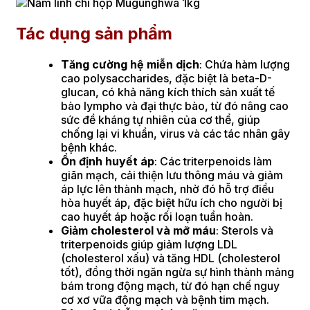
Tác dụng sản phẩm
Tăng cường hệ miễn dịch
: Chứa hàm lượng
cao polysaccharides, đặc biệt là beta-D-
glucan, có khả năng kích thích sản xuất tế
bào lympho và đại thực bào, từ đó nâng cao
sức đề kháng tự nhiên của cơ thể, giúp
chống lại vi khuẩn, virus và các tác nhân gây
bệnh khác.
Ổn định huyết áp
: Các triterpenoids làm
giãn mạch, cải thiện lưu thông máu và giảm
áp lực lên thành mạch, nhờ đó hỗ trợ điều
hòa huyết áp, đặc biệt hữu ích cho người bị
cao huyết áp hoặc rối loạn tuần hoàn.
Giảm cholesterol và mỡ máu
: Sterols và
triterpenoids giúp giảm lượng LDL
(cholesterol xấu) và tăng HDL (cholesterol
tốt), đồng thời ngăn ngừa sự hình thành mảng
bám trong động mạch, từ đó hạn chế nguy
cơ xơ vữa động mạch và bệnh tim mạch.