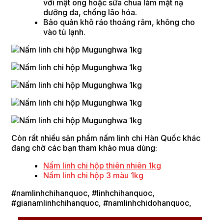
với mật ong hoặc sữa chua làm mặt nạ
dưỡng da, chống lão hóa.
Bảo quản khô ráo thoáng râm, không cho
vào tủ lạnh.
Còn rất nhiều sản phẩm nấm linh chi Hàn Quốc khác
đang chờ các bạn tham khảo mua dùng:
Nấm linh chi hộp thiên nhiên 1kg
Nấm linh chi hộp 3 màu 1kg
#namlinhchihanquoc, #linhchihanquoc,
#gianamlinhchihanquoc, #namlinhchidohanquoc,