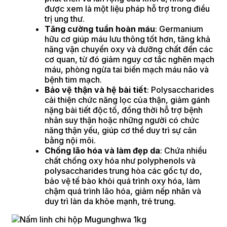
được xem là một liệu pháp hỗ trợ trong điều
trị ung thư.
Tăng cường tuần hoàn máu
: Germanium
hữu cơ giúp máu lưu thông tốt hơn, tăng khả
năng vận chuyển oxy và dưỡng chất đến các
cơ quan, từ đó giảm nguy cơ tắc nghẽn mạch
máu, phòng ngừa tai biến mạch máu não và
bệnh tim mạch.
Bảo vệ thận và hệ bài tiết
: Polysaccharides
cải thiện chức năng lọc của thận, giảm gánh
nặng bài tiết độc tố, đồng thời hỗ trợ bệnh
nhân suy thận hoặc những người có chức
năng thận yếu, giúp cơ thể duy trì sự cân
bằng nội môi.
Chống lão hóa và làm đẹp da
: Chứa nhiều
chất chống oxy hóa như polyphenols và
polysaccharides trung hòa các gốc tự do,
bảo vệ tế bào khỏi quá trình oxy hóa, làm
chậm quá trình lão hóa, giảm nếp nhăn và
duy trì làn da khỏe mạnh, trẻ trung.