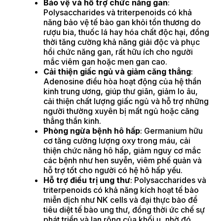
Bảo vệ và hỗ trợ chức năng gan
:
Polysaccharides và triterpenoids có khả
năng bảo vệ tế bào gan khỏi tổn thương do
rượu bia, thuốc lá hay hóa chất độc hại, đồng
thời tăng cường khả năng giải độc và phục
hồi chức năng gan, rất hữu ích cho người
mắc viêm gan hoặc men gan cao.
Cải thiện giấc ngủ và giảm căng thẳng
:
Adenosine điều hòa hoạt động của hệ thần
kinh trung ương, giúp thư giãn, giảm lo âu,
cải thiện chất lượng giấc ngủ và hỗ trợ những
người thường xuyên bị mất ngủ hoặc căng
thẳng thần kinh.
Phòng ngừa bệnh hô hấp
: Germanium hữu
cơ tăng cường lượng oxy trong máu, cải
thiện chức năng hô hấp, giảm nguy cơ mắc
các bệnh như hen suyễn, viêm phế quản và
hỗ trợ tốt cho người có hệ hô hấp yếu.
Hỗ trợ điều trị ung thư
: Polysaccharides và
triterpenoids có khả năng kích hoạt tế bào
miễn dịch như NK cells và đại thực bào để
tiêu diệt tế bào ung thư, đồng thời ức chế sự
phát triển và lan rộng của khối u, nhờ đó