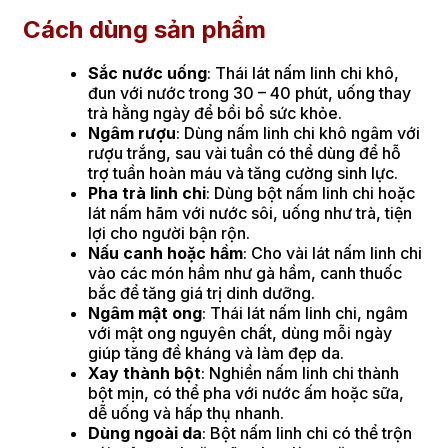
Cách dùng sản phẩm
Sắc nước uống
: Thái lát nấm linh chi khô,
đun với nước trong 30 – 40 phút, uống thay
trà hằng ngày để bồi bổ sức khỏe.
Ngâm rượu
: Dùng nấm linh chi khô ngâm với
rượu trắng, sau vài tuần có thể dùng để hỗ
trợ tuần hoàn máu và tăng cường sinh lực.
Pha trà linh chi
: Dùng bột nấm linh chi hoặc
lát nấm hãm với nước sôi, uống như trà, tiện
lợi cho người bận rộn.
Nấu canh hoặc hầm
: Cho vài lát nấm linh chi
vào các món hầm như gà hầm, canh thuốc
bắc để tăng giá trị dinh dưỡng.
Ngâm mật ong
: Thái lát nấm linh chi, ngâm
với mật ong nguyên chất, dùng mỗi ngày
giúp tăng đề kháng và làm đẹp da.
Xay thành bột
: Nghiền nấm linh chi thành
bột mịn, có thể pha với nước ấm hoặc sữa,
dễ uống và hấp thụ nhanh.
Dùng ngoài da
: Bột nấm linh chi có thể trộn