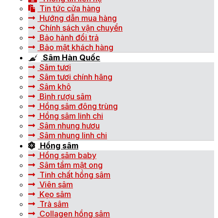
Tin tức cửa hàng
Hướng dẫn mua hàng
Chính sách vận chuyển
Bảo hành đổi trả
Bảo mật khách hàng
Sâm Hàn Quốc
Sâm tươi
Sâm tươi chính hãng
Sâm khô
Bình rượu sâm
Hồng sâm đông trùng
Hồng sâm linh chi
Sâm nhung hươu
Sâm nhung linh chi
Hồng sâm
Hồng sâm baby
Sâm tẩm mật ong
Tinh chất hồng sâm
Viên sâm
Kẹo sâm
Trà sâm
Collagen hồng sâm