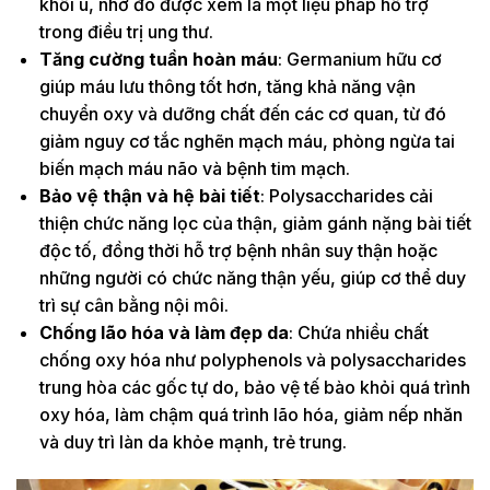
khối u, nhờ đó được xem là một liệu pháp hỗ trợ
trong điều trị ung thư.
Tăng cường tuần hoàn máu
: Germanium hữu cơ
giúp máu lưu thông tốt hơn, tăng khả năng vận
chuyển oxy và dưỡng chất đến các cơ quan, từ đó
giảm nguy cơ tắc nghẽn mạch máu, phòng ngừa tai
biến mạch máu não và bệnh tim mạch.
Bảo vệ thận và hệ bài tiết
: Polysaccharides cải
thiện chức năng lọc của thận, giảm gánh nặng bài tiết
độc tố, đồng thời hỗ trợ bệnh nhân suy thận hoặc
những người có chức năng thận yếu, giúp cơ thể duy
trì sự cân bằng nội môi.
Chống lão hóa và làm đẹp da
: Chứa nhiều chất
chống oxy hóa như polyphenols và polysaccharides
trung hòa các gốc tự do, bảo vệ tế bào khỏi quá trình
oxy hóa, làm chậm quá trình lão hóa, giảm nếp nhăn
và duy trì làn da khỏe mạnh, trẻ trung.