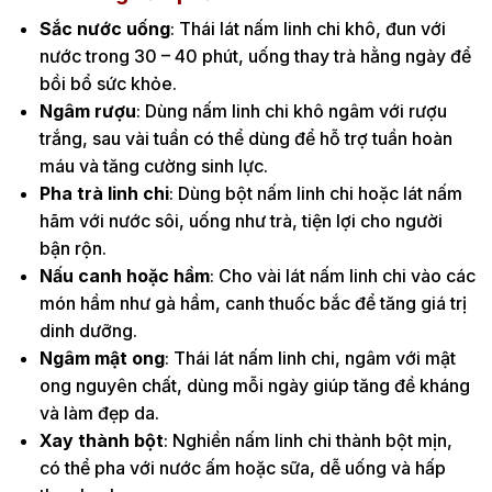
Sắc nước uống
: Thái lát nấm linh chi khô, đun với
nước trong 30 – 40 phút, uống thay trà hằng ngày để
bồi bổ sức khỏe.
Ngâm rượu
: Dùng nấm linh chi khô ngâm với rượu
trắng, sau vài tuần có thể dùng để hỗ trợ tuần hoàn
máu và tăng cường sinh lực.
Pha trà linh chi
: Dùng bột nấm linh chi hoặc lát nấm
hãm với nước sôi, uống như trà, tiện lợi cho người
bận rộn.
Nấu canh hoặc hầm
: Cho vài lát nấm linh chi vào các
món hầm như gà hầm, canh thuốc bắc để tăng giá trị
dinh dưỡng.
Ngâm mật ong
: Thái lát nấm linh chi, ngâm với mật
ong nguyên chất, dùng mỗi ngày giúp tăng đề kháng
và làm đẹp da.
Xay thành bột
: Nghiền nấm linh chi thành bột mịn,
có thể pha với nước ấm hoặc sữa, dễ uống và hấp