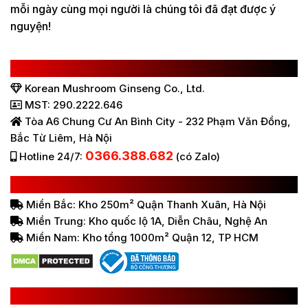
mỗi ngày cùng mọi người là chúng tôi đã đạt được ý
nguyện!
CÔNG TY TNHH SÂM NẤM HÀN QUỐC
Korean Mushroom Ginseng Co., Ltd.
MST: 290.2222.646
Tòa A6 Chung Cư An Bình City - 232 Phạm Văn Đồng,
Bắc Từ Liêm, Hà Nội
0366.388.682
Hotline 24/7:
(có Zalo)
HỆ THỐNG BÁN HÀNG Ở VIỆT NAM
Miền Bắc: Kho 250m² Quận Thanh Xuân, Hà Nội
Miền Trung: Kho quốc lộ 1A, Diễn Châu, Nghệ An
Miền Nam: Kho tổng 1000m² Quận 12, TP HCM
LIÊN KẾT HỮU ÍCH