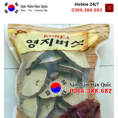
Hotine 24/7
0366.388.682
-17%