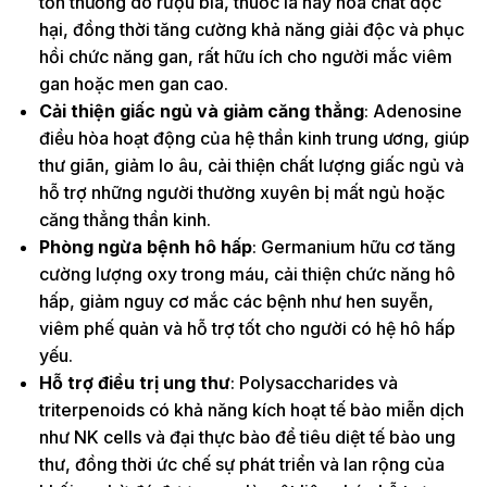
tổn thương do rượu bia, thuốc lá hay hóa chất độc
hại, đồng thời tăng cường khả năng giải độc và phục
hồi chức năng gan, rất hữu ích cho người mắc viêm
gan hoặc men gan cao.
Cải thiện giấc ngủ và giảm căng thẳng
: Adenosine
điều hòa hoạt động của hệ thần kinh trung ương, giúp
thư giãn, giảm lo âu, cải thiện chất lượng giấc ngủ và
hỗ trợ những người thường xuyên bị mất ngủ hoặc
căng thẳng thần kinh.
Phòng ngừa bệnh hô hấp
: Germanium hữu cơ tăng
cường lượng oxy trong máu, cải thiện chức năng hô
hấp, giảm nguy cơ mắc các bệnh như hen suyễn,
viêm phế quản và hỗ trợ tốt cho người có hệ hô hấp
yếu.
Hỗ trợ điều trị ung thư
: Polysaccharides và
triterpenoids có khả năng kích hoạt tế bào miễn dịch
như NK cells và đại thực bào để tiêu diệt tế bào ung
thư, đồng thời ức chế sự phát triển và lan rộng của