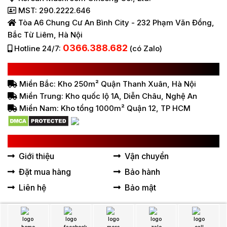
MST: 290.2222.646
Tòa A6 Chung Cư An Bình City - 232 Phạm Văn Đồng,
Bắc Từ Liêm, Hà Nội
0366.388.682
Hotline 24/7:
(có Zalo)
HỆ THỐNG BÁN HÀNG Ở VIỆT NAM
Miền Bắc: Kho 250m² Quận Thanh Xuân, Hà Nội
Miền Trung: Kho quốc lộ 1A, Diễn Châu, Nghệ An
Miền Nam: Kho tổng 1000m² Quận 12, TP HCM
LIÊN KẾT HỮU ÍCH
Giới thiệu
Vận chuyển
Đặt mua hàng
Bảo hành
Liên hệ
Bảo mật