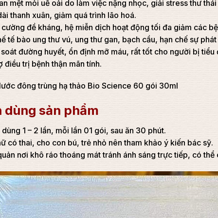
an mệt mỏi uể oải do làm việc nặng nhọc, giải stress thư thái
ài thanh xuân, giảm quá trình lão hoá.
cường đề kháng, hệ miễn dịch hoạt động tối đa giảm các bệnh
ế tế bào ung thư vú, ung thư gan, bạch cầu, hạn chế sự phát t
soát đường huyết, ổn định mỡ máu, rất tốt cho người bị tiểu
ợ điều trị bệnh thận mãn tính.
 dùng sản phẩm
dùng 1 – 2 lần, mỗi lần 01 gói, sau ăn 30 phút.
ữ có thai, cho con bú, trẻ nhỏ nên tham khảo ý kiến bác sỹ.
uản nơi khô ráo thoáng mát tránh ánh sáng trực tiếp, có thể 