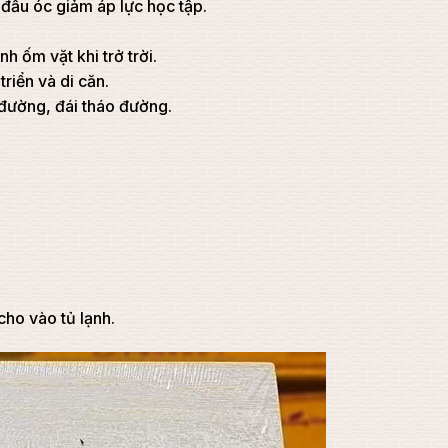
 đầu óc giảm áp lực học tập.
 ốm vặt khi trở trời.
riển và di căn.
 đường, đái tháo đường.
cho vào tủ lạnh.