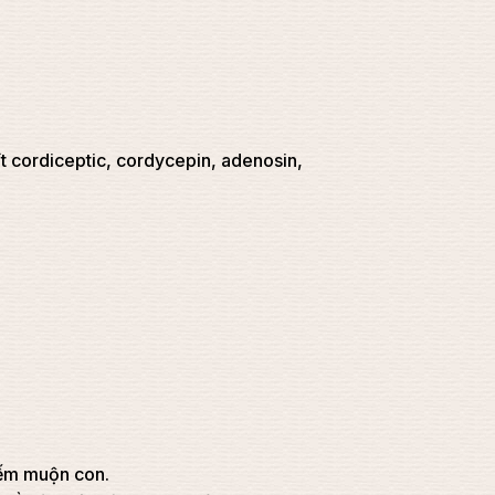
xít cordiceptic, cordycepin, adenosin,
hiếm muộn con.