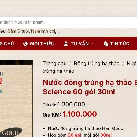
iều:
Sâm 6 tuổi
,
Nấm linh chi
, ...
G CHỦ
GIỚI THIỆU
TƯ VẤN
TIN TỨC
Trang chủ
/
Đông trùng hạ thảo
/
Nướ
trùng hạ thảo
Nước đông trùng hạ thảo 
Science 60 gói 30ml
1.300.000
1.100.000
Nước đông trùng hạ thảo Hàn Quốc
Hộp gồm
60 gói
, mỗi gói
30ml