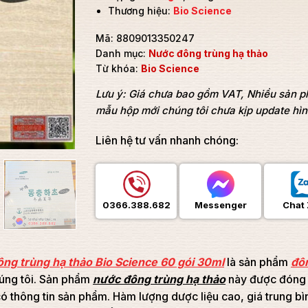
Thương hiệu:
Bio Science
Mã:
8809013350247
Danh mục:
Nước đông trùng hạ thảo
Từ khóa:
Bio Science
Lưu ý: Giá chưa bao gồm VAT, Nhiều sản 
mẫu hộp mới chúng tôi chưa kịp update hì
Liên hệ tư vấn nhanh chóng:
0366.388.682
Messenger
Chat 
ng trùng hạ thảo Bio Science 60 gói 30ml
là sản phẩm
đô
úng tôi. Sản phẩm
nước đông trùng hạ thảo
này được đóng 
ó thông tin sản phẩm. Hàm lượng dược liệu cao, giá trung b