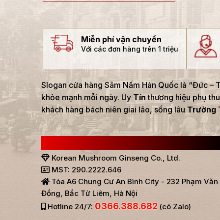
Miễn phí vận chuyển
Với các đơn hàng trên 1 triệu
Slogan cửa hàng Sâm Nấm Hàn Quốc là “Đức – Tí
khỏe mạnh mỗi ngày. Uy
Tín
thương hiệu phụ thu
khách hàng bách niên giai lão, sống lâu
Trường 
CÔNG TY TNHH SÂM NẤM HÀN QUỐC
Korean Mushroom Ginseng Co., Ltd.
MST: 290.2222.646
Tòa A6 Chung Cư An Bình City - 232 Phạm Văn
Đồng, Bắc Từ Liêm, Hà Nội
0366.388.682
Hotline 24/7:
(có Zalo)