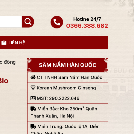
Hotine 24/7
0366.388.682
LIÊN HỆ
c đông
SÂM NẤM HÀN QUỐC
CT TNHH Sâm Nấm Hàn Quốc
Bio
Korean Mushroom Ginseng
MST: 290.2222.646
Miền Bắc: Kho 250m² Quận
Thanh Xuân, Hà Nội
Miền Trung: Quốc lộ 1A, Diễn
Châu, Nghệ An