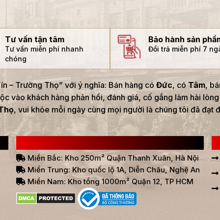
Tư vấn tận tâm
Bảo hành sản phẩ
Tư vấn miễn phí nhanh
Đổi trả miễn phí 7 n
chóng
n – Trường Thọ” với ý nghĩa: Bán hàng có
Đức
, có
Tâm
, b
ộc vào khách hàng phản hồi, đánh giá, cố gắng làm hài lòng
Thọ
, vui khỏe mỗi ngày cùng mọi người là chúng tôi đã đạt 
HỆ THỐNG BÁN HÀNG Ở VIỆT NAM
L
Miền Bắc: Kho 250m² Quận Thanh Xuân, Hà Nội
Miền Trung: Kho quốc lộ 1A, Diễn Châu, Nghệ An
Miền Nam: Kho tổng 1000m² Quận 12, TP HCM