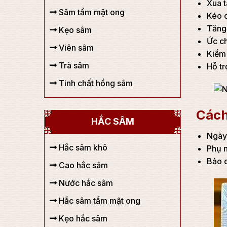
Xua t
Sâm tẩm mật ong
Kéo d
Tăng 
Kẹo sâm
Ức ch
Viên sâm
Kiểm 
Trà sâm
Hỗ tr
Tinh chất hồng sâm
Cách
HẮC SÂM
Ngày 
Hắc sâm khô
Phụ n
Bảo q
Cao hắc sâm
Nước hắc sâm
Hắc sâm tẩm mật ong
Kẹo hắc sâm