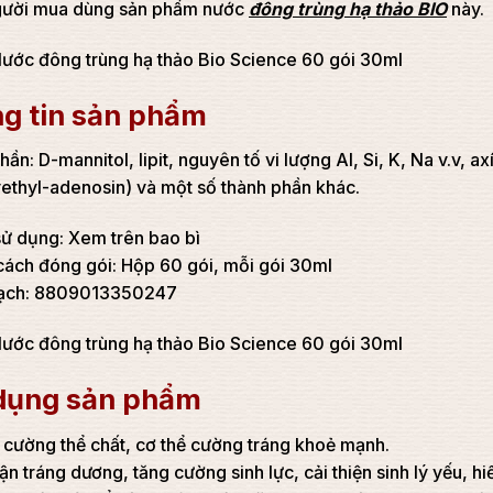
gười mua dùng sản phẩm nước
đông trùng hạ thảo BIO
này.
g tin sản phẩm
ần: D-mannitol, lipit, nguyên tố vi lượng Al, Si, K, Na v.v, a
ethyl-adenosin) và một số thành phần khác.
ử dụng: Xem trên bao bì
ách đóng gói: Hộp 60 gói, mỗi gói 30ml
ạch: 8809013350247
dụng sản phẩm
cường thể chất, cơ thể cường tráng khoẻ mạnh.
ận tráng dương, tăng cường sinh lực, cải thiện sinh lý yếu, 