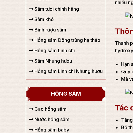
nhiều n
Sâm tươi chính hãng
Sâm khô
Thôn
Bình rượu sâm
Hồng sâm Đông trùng hạ thảo
Thành ph
Hồng sâm Linh chi
hydroxy
Sâm Nhung hươu
Hạn s
Hồng sâm Linh chi Nhung hươu
Quy c
Mã v
HỒNG SÂM
Tác 
Cao hồng sâm
Nước hồng sâm
Tăng 
Bổ th
Hồng sâm baby