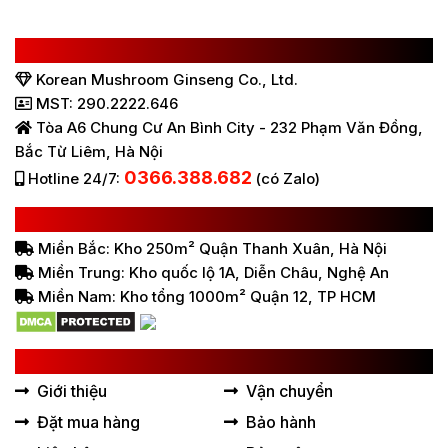
CÔNG TY TNHH SÂM NẤM HÀN QUỐC
Korean Mushroom Ginseng Co., Ltd.
MST: 290.2222.646
Tòa A6 Chung Cư An Bình City - 232 Phạm Văn Đồng,
Bắc Từ Liêm, Hà Nội
0366.388.682
Hotline 24/7:
(có Zalo)
HỆ THỐNG BÁN HÀNG Ở VIỆT NAM
Miền Bắc: Kho 250m² Quận Thanh Xuân, Hà Nội
Miền Trung: Kho quốc lộ 1A, Diễn Châu, Nghệ An
Miền Nam: Kho tổng 1000m² Quận 12, TP HCM
LIÊN KẾT HỮU ÍCH
Giới thiệu
Vận chuyển
Đặt mua hàng
Bảo hành