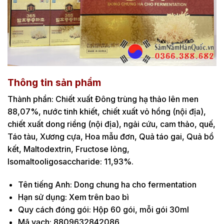
Thông tin sản phẩm
Thành phần: Chiết xuất Đông trùng hạ thảo lên men
88,07%, nước tinh khiết, chiết xuất vỏ hồng (nội địa),
chiết xuất dong riềng (nội địa), ngải cứu, cam thảo, quế,
Táo tàu, Xương cựa, Hoa mẫu đơn, Quả táo gai, Quả bồ
kết, Maltodextrin, Fructose lỏng,
Isomaltooligosaccharide: 11,93%.
Tên tiếng Anh: Dong chung ha cho fermentation
Hạn sử dụng: Xem trên bao bì
Quy cách đóng gói: Hộp 60 gói, mỗi gói 30ml
Mã vạch: 8809632842086