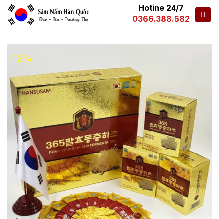
Hotine 24/7
0366.388.682
-12%