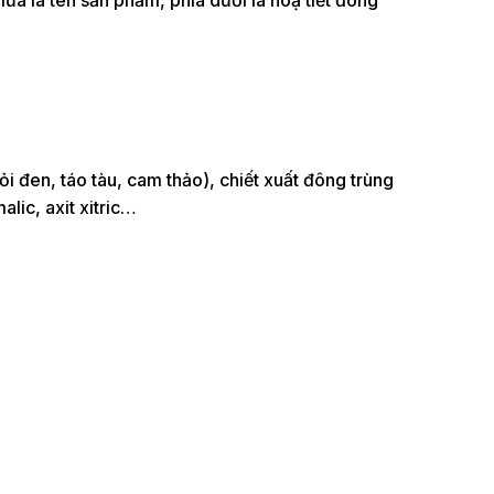
giữa là tên sản phẩm, phía dưới là hoạ tiết đông
 đen, táo tàu, cam thảo), chiết xuất đông trùng
alic, axit xitric…