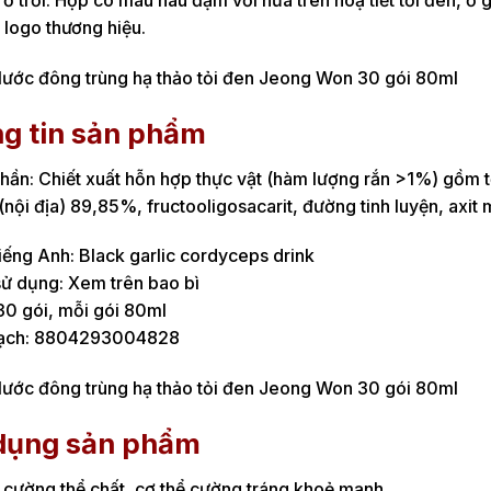
trở trời. Hộp có màu nâu đậm với nửa trên hoạ tiết tỏi đen, ở 
 logo thương hiệu.
g tin sản phẩm
ần: Chiết xuất hỗn hợp thực vật (hàm lượng rắn >1%) gồm tỏi
(nội địa) 89,85%, fructooligosacarit, đường tinh luyện, axit m
iếng Anh: Black garlic cordyceps drink
ử dụng: Xem trên bao bì
0 gói, mỗi gói 80ml
ạch: 8804293004828
dụng sản phẩm
cường thể chất, cơ thể cường tráng khoẻ mạnh.