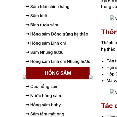
vặt khi 
Sâm tươi chính hãng
trùng và
Sâm khô
Bình rượu sâm
Thôn
Hồng sâm Đông trùng hạ thảo
Thành ph
Hồng sâm Linh chi
hạ thảo 
Sâm Nhung hươu
Tên t
Hồng sâm Linh chi Nhung hươu
Hạn s
HỒNG SÂM
Hộp 3
Mã v
Cao hồng sâm
Nước hồng sâm
Tác 
Hồng sâm baby
Sâm tẩm mật ong
Tăng 