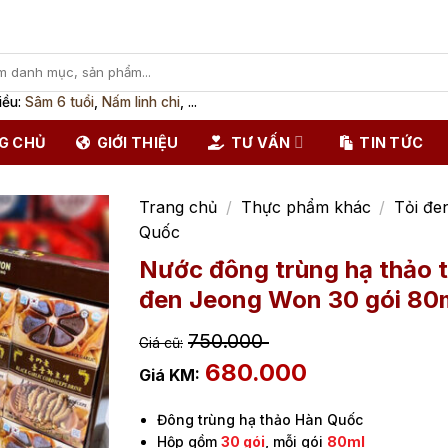
iều:
Sâm 6 tuổi
,
Nấm linh chi
, ...
G CHỦ
GIỚI THIỆU
TƯ VẤN
TIN TỨC
Trang chủ
/
Thực phẩm khác
/
Tỏi đe
Quốc
Nước đông trùng hạ thảo t
đen Jeong Won 30 gói 80
750.000
680.000
Đông trùng hạ thảo Hàn Quốc
Hộp gồm
30 gói
, mỗi gói
80ml