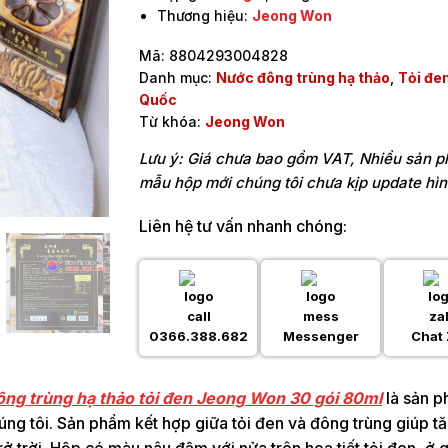
Thương hiệu:
Jeong Won
Mã:
8804293004828
Danh mục:
Nước đông trùng hạ thảo
,
Tỏi đe
Quốc
Từ khóa:
Jeong Won
Lưu ý: Giá chưa bao gồm VAT, Nhiều sản 
mẫu hộp mới chúng tôi chưa kịp update hì
Liên hệ tư vấn nhanh chóng:
0366.388.682
Messenger
Chat 
ng trùng hạ thảo tỏi đen Jeong Won 30 gói 80ml
là sản 
ng tôi. Sản phẩm kết hợp giữa tỏi đen và đông trùng giúp tă