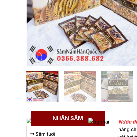
NHÂN SÂM
Nước đô
hàng chú
Sâm tươi