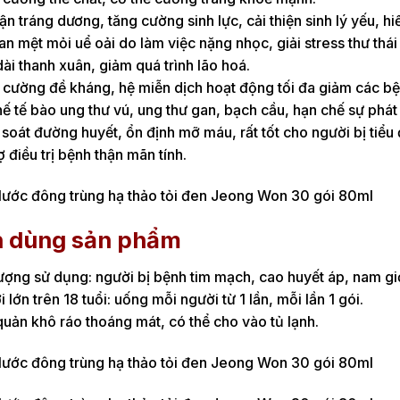
ận tráng dương, tăng cường sinh lực, cải thiện sinh lý yếu, 
an mệt mỏi uể oải do làm việc nặng nhọc, giải stress thư thái
ài thanh xuân, giảm quá trình lão hoá.
cường đề kháng, hệ miễn dịch hoạt động tối đa giảm các bệnh
ế tế bào ung thư vú, ung thư gan, bạch cầu, hạn chế sự phát t
soát đường huyết, ổn định mỡ máu, rất tốt cho người bị tiểu
ợ điều trị bệnh thận mãn tính.
 dùng sản phẩm
ượng sử dụng: người bị bệnh tim mạch, cao huyết áp, nam giớ
 lớn trên 18 tuổi: uống mỗi người từ 1 lần, mỗi lần 1 gói.
uản khô ráo thoáng mát, có thể cho vào tủ lạnh.