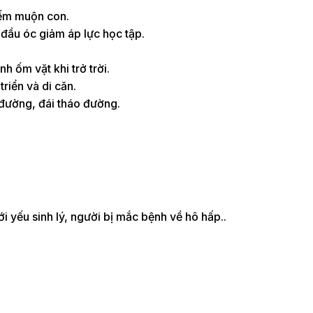
hiếm muộn con.
 đầu óc giảm áp lực học tập.
 ốm vặt khi trở trời.
riển và di căn.
 đường, đái tháo đường.
i yếu sinh lý, người bị mắc bệnh về hô hấp..