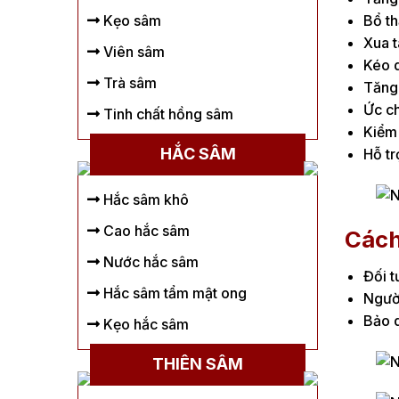
Bổ th
Kẹo sâm
Xua t
Viên sâm
Kéo d
Trà sâm
Tăng 
Ức ch
Tinh chất hồng sâm
Kiểm 
HẮC SÂM
Hỗ tr
Hắc sâm khô
Cao hắc sâm
Cách
Nước hắc sâm
Đối t
Hắc sâm tẩm mật ong
Người
Bảo q
Kẹo hắc sâm
THIÊN SÂM