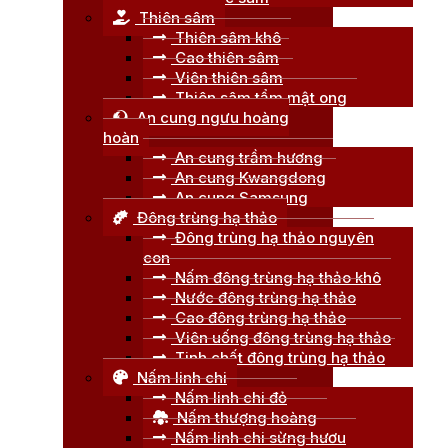
Thiên sâm
Thiên sâm khô
Cao thiên sâm
Viên thiên sâm
Thiên sâm tẩm mật ong
An cung ngưu hoàng
hoàn
An cung trầm hương
An cung Kwangdong
An cung Samsung
Đông trùng hạ thảo
Đông trùng hạ thảo nguyên
con
Nấm đông trùng hạ thảo khô
Nước đông trùng hạ thảo
Cao đông trùng hạ thảo
Viên uống đông trùng hạ thảo
Tinh chất đông trùng hạ thảo
Nấm linh chi
Nấm linh chi đỏ
Nấm thượng hoàng
Nấm linh chi sừng hươu