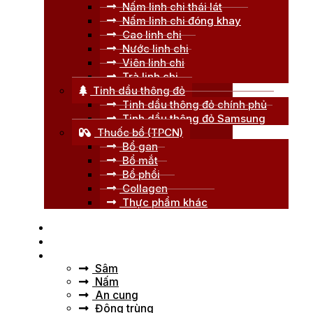
Nấm linh chi thái lát
Nấm linh chi đóng khay
Cao linh chi
Nước linh chi
Viên linh chi
Trà linh chi
Tinh dầu thông đỏ
Tinh dầu thông đỏ chính phủ
Tinh dầu thông đỏ Samsung
Thuốc bổ (TPCN)
Bổ gan
Bổ mắt
Bổ phổi
Collagen
Thực phẩm khác
Trang chủ
Giới thiệu
Tư vấn
Sâm
Nấm
An cung
Đông trùng