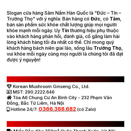
Slogan cửa hàng Sâm Nấm Hàn Quốc là “Đức – Tín –
Trường Thọ” với ý nghĩa: Bán hàng có
Đức
, có
Tâm
,
bán sản phẩm sức khỏe chất lượng giúp mọi người
khỏe mạnh mỗi ngày. Uy
Tín
thương hiệu phụ thuộc
vào khách hàng phản hồi, đánh giá, cố gắng làm hài
lòng khách hàng tối đa nhất có thể. Chỉ mong quý
khách hàng bách niên giai lão, sống lâu
Trường Thọ
,
vui khỏe mỗi ngày cùng mọi người là chúng tôi đã đạt
được ý nguyện!
CÔNG TY TNHH SÂM NẤM HÀN QUỐC
Korean Mushroom Ginseng Co., Ltd.
MST: 290.2222.646
Tòa A6 Chung Cư An Bình City - 232 Phạm Văn
Đồng, Bắc Từ Liêm, Hà Nội
0366.388.682
Hotline 24/7:
(có Zalo)
HỆ THỐNG BÁN HÀNG Ở VIỆT NAM