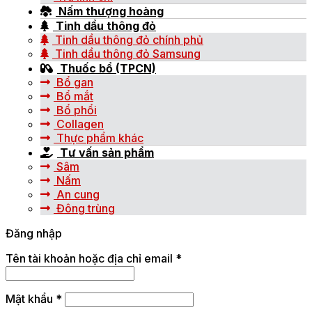
Nấm thượng hoàng
Tinh dầu thông đỏ
Tinh dầu thông đỏ chính phủ
Tinh dầu thông đỏ Samsung
Thuốc bổ (TPCN)
Bổ gan
Bổ mắt
Bổ phổi
Collagen
Thực phẩm khác
Tư vấn sản phẩm
Sâm
Nấm
An cung
Đông trùng
Đăng nhập
Tên tài khoản hoặc địa chỉ email
*
Mật khẩu
*