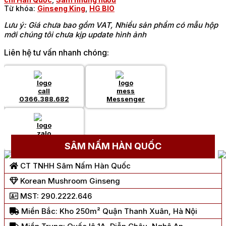
Từ khóa:
Ginseng King
,
HG BIO
Lưu ý: Giá chưa bao gồm VAT, Nhiều sản phẩm có mẫu hộp
mới chúng tôi chưa kịp update hình ảnh
Liên hệ tư vấn nhanh chóng:
0366.388.682
Messenger
Chat Zalo
SÂM NẤM HÀN QUỐC
CT TNHH Sâm Nấm Hàn Quốc
Korean Mushroom Ginseng
MST: 290.2222.646
Miền Bắc: Kho 250m² Quận Thanh Xuân, Hà Nội