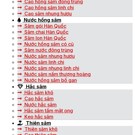
Cao hồng sâm đông trùng
Cao hồng sâm linh chi
Cao sâm nhung hươu
Nước hồng sâm
Sâm gói Hàn Quốc
Sâm chai Hàn Quốc
Sâm lon Hàn Quốc
Nước hồng sâm có củ
Sâm nước đông trùng
Nước sâm nhung hươu
Nước sâm linh chi
Nước sâm nhung linh chi
Nước sâm nấm thượng hoàng
Nước hồng sâm bổ gan
Hắc sâm
Hắc sâm khô
Cao hắc sâm
Nước hắc sâm
Hắc sâm tẩm mật ong
Kẹo hắc sâm
Thiên sâm
Thiên sâm khô