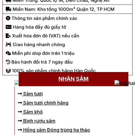
Miền Trung: Quốc lộ 1A, Diễn Châu, Nghệ An
Miền Nam: Kho tổng 1000m² Quận 12, TP HCM
Thông tin sản phẩm chính xác
Hàng hóa đầy đủ giấy tờ
Xuất hóa đơn đỏ (VAT) nếu cần
Giao hàng nhanh chóng
Miễn phí ship đơn trên 1 triệu
Bảo hành đổi trả 7 ngày đầu
100% sản phẩm chính hãng Hàn Quốc
NHÂN SÂM
Sâm tươi
Sâm tươi chính hãng
Sâm khô
Bình rượu sâm
Hồng sâm Đông trùng hạ thảo