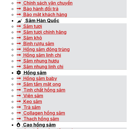
Chính sách vận chuyển
Bảo hành đổi trả
Bảo mật khách hàng
Sâm Hàn Quốc
Sâm tươi
Sâm tươi chính hãng
Sâm khô
Bình rượu sâm
Hồng sâm đông trùng
Hồng sâm linh chi
Sâm nhung hươu
Sâm nhung linh chi
Hồng sâm
Hồng sâm baby
Sâm tẩm mật ong
Tinh chất hồng sâm
Viên sâm
Kẹo sâm
Trà sâm
Collagen hồng sâm
Thạch hồng sâm
Cao hồng sâm