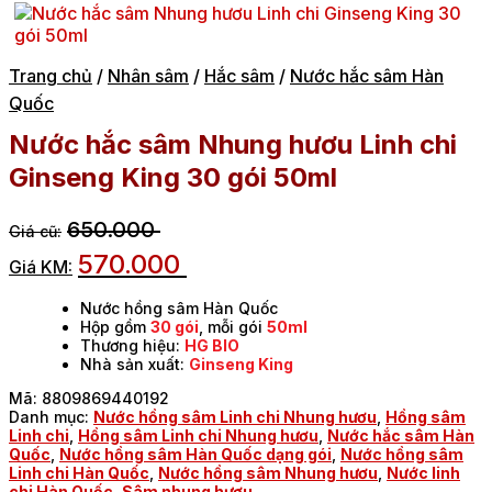
Trang chủ
/
Nhân sâm
/
Hắc sâm
/
Nước hắc sâm Hàn
Quốc
Nước hắc sâm Nhung hươu Linh chi
Ginseng King 30 gói 50ml
650.000
570.000
Nước hồng sâm Hàn Quốc
Hộp gồm
30 gói
, mỗi gói
50ml
Thương hiệu:
HG BIO
Nhà sản xuất:
Ginseng King
Mã:
8809869440192
Danh mục:
Nước hồng sâm Linh chi Nhung hươu
,
Hồng sâm
Linh chi
,
Hồng sâm Linh chi Nhung hươu
,
Nước hắc sâm Hàn
Quốc
,
Nước hồng sâm Hàn Quốc dạng gói
,
Nước hồng sâm
Linh chi Hàn Quốc
,
Nước hồng sâm Nhung hươu
,
Nước linh
chi Hàn Quốc
,
Sâm nhung hươu