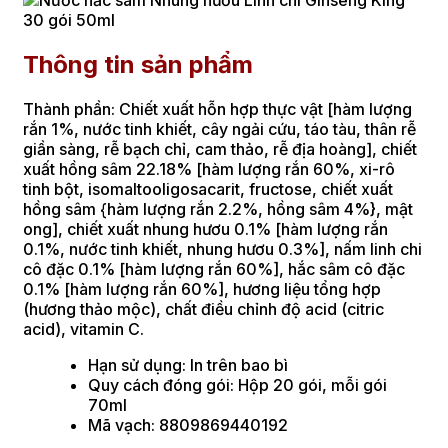
Thông tin sản phẩm
Thành phần: Chiết xuất hỗn hợp thực vật [hàm lượng
rắn 1%, nước tinh khiết, cây ngải cứu, táo tàu, thân rễ
giần sàng, rễ bạch chỉ, cam thảo, rễ địa hoàng], chiết
xuất hồng sâm 22.18% [hàm lượng rắn 60%, xi-rô
tinh bột, isomaltooligosacarit, fructose, chiết xuất
hồng sâm {hàm lượng rắn 2.2%, hồng sâm 4%}, mật
ong], chiết xuất nhung hươu 0.1% [hàm lượng rắn
0.1%, nước tinh khiết, nhung hươu 0.3%], nấm linh chi
cô đặc 0.1% [hàm lượng rắn 60%], hắc sâm cô đặc
0.1% [hàm lượng rắn 60%], hương liệu tổng hợp
(hương thảo mộc), chất điều chỉnh độ acid (citric
acid), vitamin C.
Hạn sử dụng: In trên bao bì
Quy cách đóng gói: Hộp 20 gói, mỗi gói
70ml
Mã vạch: 8809869440192