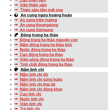
Cao thiên sâm
Viên thiên sâm
Thiên sâm tẩm mật ong
An cung ngưu hoàng hoàn
An cung trầm hương
An cung Kwangdong
An cung Samsung
Đông trùng hạ thảo
Đông trùng hạ thảo nguyên con
Nấm đông trùng hạ thảo khô
Nước đông trùng hạ thảo
Cao đông trùng hạ thảo
Viên uống đông trùng hạ thảo
Tinh chất đông trùng hạ thảo
Nấm linh chi
Nấm linh chi đỏ
Nấm linh chi sừng hươu
Nấm linh chi thái lát
Nấm linh chi đóng khay
Cao linh chi
Nước linh chi
Viên linh chi
Trà linh chi