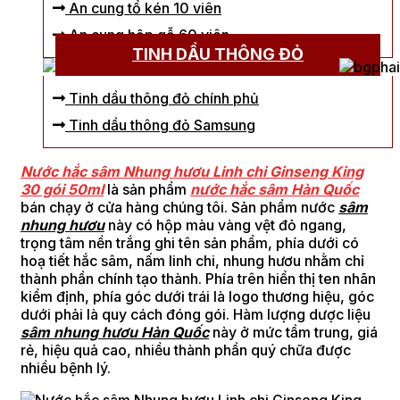
An cung tổ kén 10 viên
An cung hộp gỗ 60 viên
TINH DẦU THÔNG ĐỎ
Tinh dầu thông đỏ chính phủ
Tinh dầu thông đỏ Samsung
Nước hắc sâm Nhung hươu Linh chi Ginseng King
30 gói 50ml
là sản phẩm
nước hắc sâm Hàn Quốc
bán chạy ở cửa hàng chúng tôi. Sản phẩm nước
sâm
nhung hươu
này có hộp màu vàng vệt đỏ ngang,
trọng tâm nền trắng ghi tên sản phẩm, phía dưới có
hoạ tiết hắc sâm, nấm linh chi, nhung hươu nhằm chỉ
thành phần chính tạo thành. Phía trên hiển thị ten nhãn
kiểm định, phía góc dưới trái là logo thương hiệu, góc
dưới phải là quy cách đóng gói. Hàm lượng dược liệu
sâm nhung hươu Hàn Quốc
này ở mức tầm trung, giá
rẻ, hiệu quả cao, nhiều thành phần quý chữa được
nhiều bệnh lý.