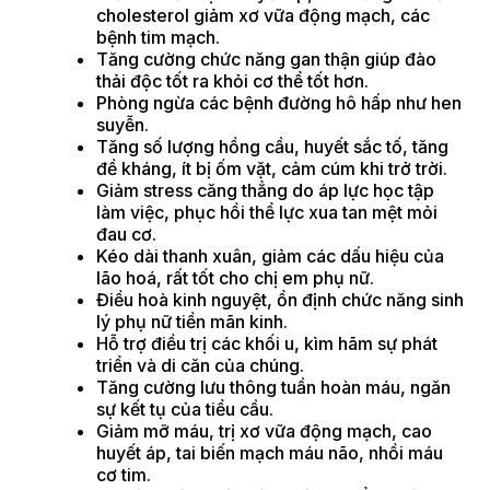
cholesterol giảm xơ vữa động mạch, các
bệnh tim mạch.
Tăng cường chức năng gan thận giúp đào
thải độc tốt ra khỏi cơ thể tốt hơn.
Phòng ngừa các bệnh đường hô hấp như hen
suyễn.
Tăng số lượng hồng cầu, huyết sắc tố, tăng
đề kháng, ít bị ốm vặt, cảm cúm khi trở trời.
Giảm stress căng thẳng do áp lực học tập
làm việc, phục hồi thể lực xua tan mệt mỏi
đau cơ.
Kéo dài thanh xuân, giảm các dấu hiệu của
lão hoá, rất tốt cho chị em phụ nữ.
Điều hoà kinh nguyệt, ổn định chức năng sinh
lý phụ nữ tiền mãn kinh.
Hỗ trợ điều trị các khối u, kìm hãm sự phát
triển và di căn của chúng.
Tăng cường lưu thông tuần hoàn máu, ngăn
sự kết tụ của tiểu cầu.
Giảm mỡ máu, trị xơ vữa động mạch, cao
huyết áp, tai biến mạch máu não, nhồi máu
cơ tim.