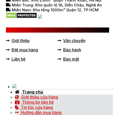
Miền Bắc: Kho 250m² Quận Thanh Xuân, Hà Nội
Miền Trung: Kho quốc lộ 1A, Diễn Châu, Nghệ An
Miền Nam: Kho tổng 1000m² Quận 12, TP HCM
LIÊN KẾT HỮU ÍCH
Giới thiệu
Vận chuyển
Đặt mua hàng
Bảo hành
Liên hệ
Bảo mật
Trang chủ
Giới thiệu cửa hàng
Thông tin liên hệ
Tin tức cửa hàng
Hướng dẫn mua hàng