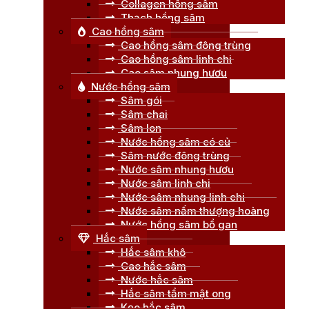
Collagen hồng sâm
Thạch hồng sâm
Cao hồng sâm
Cao hồng sâm đông trùng
Cao hồng sâm linh chi
Cao sâm nhung hươu
Nước hồng sâm
Sâm gói
Sâm chai
Sâm lon
Nước hồng sâm có củ
Sâm nước đông trùng
Nước sâm nhung hươu
Nước sâm linh chi
Nước sâm nhung linh chi
Nước sâm nấm thượng hoàng
Nước hồng sâm bổ gan
Hắc sâm
Hắc sâm khô
Cao hắc sâm
Nước hắc sâm
Hắc sâm tẩm mật ong
Kẹo hắc sâm