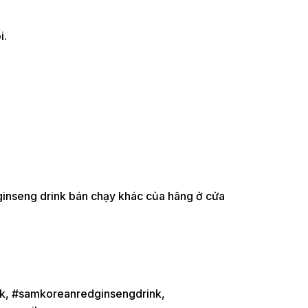
i.
inseng drink bán chạy khác của hãng ở cửa
nk, #samkoreanredginsengdrink,