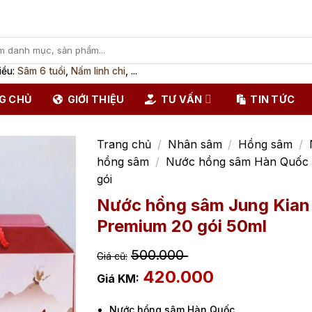
iều:
Sâm 6 tuổi
,
Nấm linh chi
, ...
G CHỦ
GIỚI THIỆU
TƯ VẤN
TIN TỨC
Trang chủ
/
Nhân sâm
/
Hồng sâm
/
hồng sâm
/
Nước hồng sâm Hàn Quốc
gói
Nước hồng sâm Jung Kian
Premium 20 gói 50ml
500.000
420.000
Nước hồng sâm Hàn Quốc