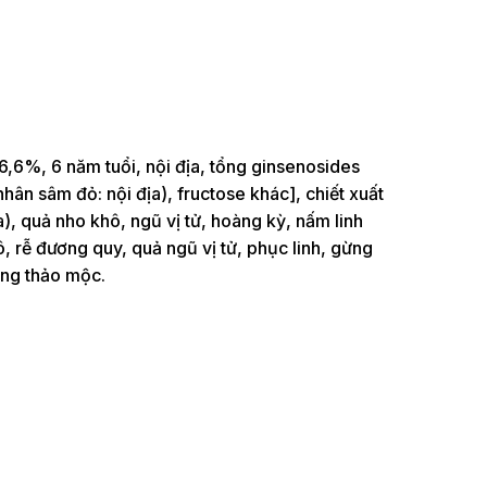
6%, 6 năm tuổi, nội địa, tổng ginsenosides
hân sâm đỏ: nội địa), fructose khác], chiết xuất
ịa), quả nho khô, ngũ vị tử, hoàng kỳ, nấm linh
ô, rễ đương quy, quả ngũ vị tử, phục linh, gừng
ơng thảo mộc.