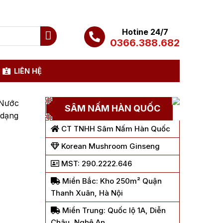
Hotine 24/7
0366.388.682
LIÊN HỆ
Nước
SÂM NẤM HÀN QUỐC
 dạng
CT TNHH Sâm Nấm Hàn Quốc
Korean Mushroom Ginseng
MST: 290.2222.646
Miền Bắc: Kho 250m² Quận
Thanh Xuân, Hà Nội
Miền Trung: Quốc lộ 1A, Diễn
Châu, Nghệ An