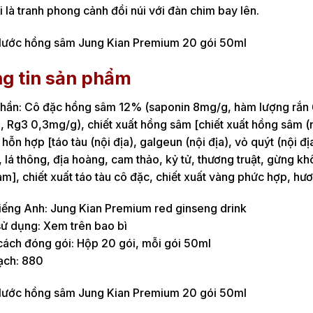
 là tranh phong cảnh đồi núi với đàn chim bay lên.
g tin sản phẩm
hần: Cô đặc hồng sâm 12% (saponin 8mg/g, hàm lượng rắn 6,
, Rg3 0,3mg/g), chiết xuất hồng sâm [chiết xuất hồng sâm (n
 hỗn hợp [táo tàu (nội địa), galgeun (nội địa), vỏ quýt (nội đ
, lá thông, địa hoàng, cam thảo, kỷ tử, thương truật, gừng kh
m], chiết xuất táo tàu cô đặc, chiết xuất vàng phức hợp, hư
iếng Anh: Jung Kian Premium red ginseng drink
ử dụng: Xem trên bao bì
ách đóng gói: Hộp 20 gói, mỗi gói 50ml
ạch: 880