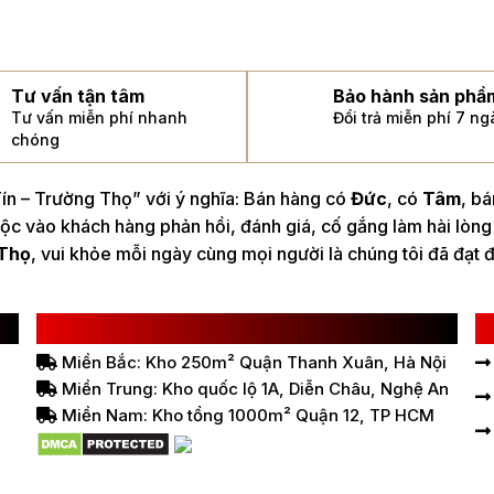
Tư vấn tận tâm
Bảo hành sản phẩ
Tư vấn miễn phí nhanh
Đổi trả miễn phí 7 n
chóng
n – Trường Thọ” với ý nghĩa: Bán hàng có
Đức
, có
Tâm
, b
ộc vào khách hàng phản hồi, đánh giá, cố gắng làm hài lòng
Thọ
, vui khỏe mỗi ngày cùng mọi người là chúng tôi đã đạt 
HỆ THỐNG BÁN HÀNG Ở VIỆT NAM
L
Miền Bắc: Kho 250m² Quận Thanh Xuân, Hà Nội
Miền Trung: Kho quốc lộ 1A, Diễn Châu, Nghệ An
Miền Nam: Kho tổng 1000m² Quận 12, TP HCM