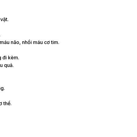
vặt.
.
 máu não, nhồi máu cơ tim.
g đi kèm.
ệu quả.
ng.
ơ thể.