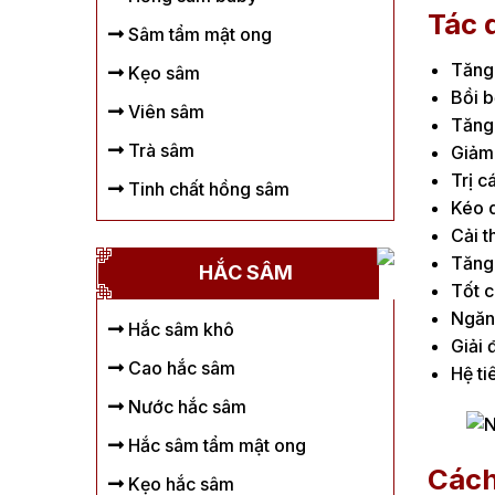
Tác 
Sâm tẩm mật ong
Tăng 
Kẹo sâm
Bồi b
Viên sâm
Tăng 
Trà sâm
Giảm 
Trị c
Tinh chất hồng sâm
Kéo d
Cải t
Tăng 
HẮC SÂM
Tốt c
Ngăn 
Hắc sâm khô
Giải 
Cao hắc sâm
Hệ ti
Nước hắc sâm
Hắc sâm tẩm mật ong
Cách
Kẹo hắc sâm