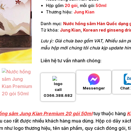
Hộp gồm
20 gói
, mỗi gói
50ml
Thương hiệu:
Jung Kian
Danh mục:
Nước hồng sâm Hàn Quốc dạng g
Từ khóa:
Jung Kian
,
Korean red ginseng dri
Lưu ý: Giá chưa bao gồm VAT, Nhiều sản 
mẫu hộp mới chúng tôi chưa kịp update hì
Liên hệ tư vấn nhanh chóng:
Messenger
Chat 
0366.388.682
ồng sâm Jung Kian Premium 20 gói 50ml
tuy thuộc hàng
K
u cao rất được nhiều khách hàng mua dùng. Hộp có dây xách ph
m như logo thương hiệu, tên sản phẩm, quy cách đóng gói, tỉ