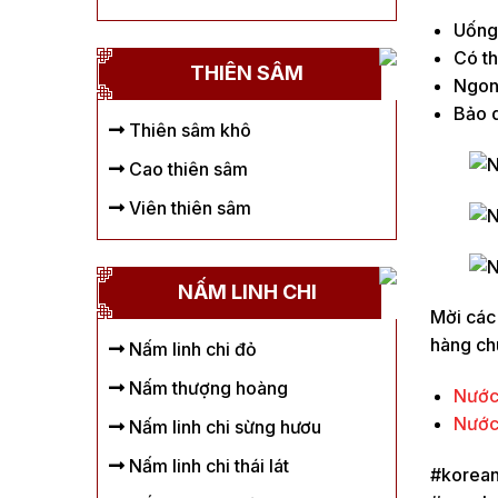
Uống 
Có th
THIÊN SÂM
Ngon 
Bảo q
Thiên sâm khô
Cao thiên sâm
Viên thiên sâm
NẤM LINH CHI
Mời các
hàng chú
Nấm linh chi đỏ
Nấm thượng hoàng
Nước
Nước 
Nấm linh chi sừng hươu
Nấm linh chi thái lát
#korean