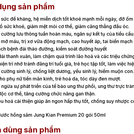
dụng sản phẩm
sức đề kháng, hệ miễn dịch tốt khoẻ mạnh mỗi ngày, đỡ ốm 
ổ sức khoẻ, giảm mệt mỏi cơ thể, giảm căng thẳng đầu óc.
cường lưu thông tuần hoàn máu, ngăn sự kết tụ của tiểu cầu
mỡ máu, trị xơ vữa động mạch, cao huyết áp, tai biến mạch
ách bệnh đái tháo đường, kiểm soát đường huyết
ài thanh xuân, làm chậm quá trình lão hoá và các triệu chứn
hiện trí nhớ tránh đãng trí tuổi già, trẻ học tập tốt, làm việc hi
cường sinh lý, chống liệt dương, yếu sinh lý, hiếm muộn con.
ho phụ nữ tiền mãn kinh, trẻ hoá da, tóc dày đen mượt.
ngừa sự phát triển của tế bào ung thư phổi, ung thư trực trà
độc cơ thể, tăng cường chức năng gan thận.
êu hoá cải thiện giúp ăn ngon hấp thụ tốt, chống suy nhược c
 dùng sản phẩm