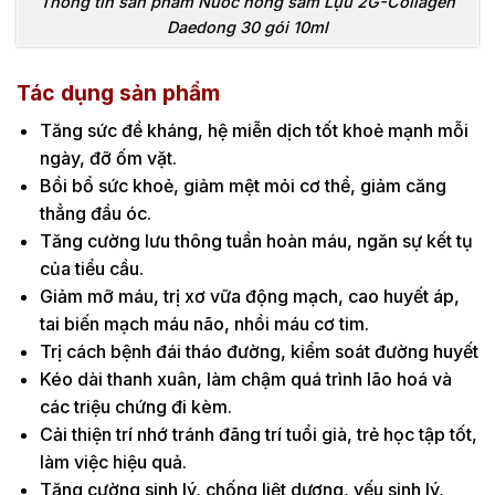
Thông tin sản phẩm Nước hồng sâm Lựu 2G-Collagen
Daedong 30 gói 10ml
Tác dụng sản phẩm
Tăng sức đề kháng, hệ miễn dịch tốt khoẻ mạnh mỗi
ngày, đỡ ốm vặt.
Bồi bổ sức khoẻ, giảm mệt mỏi cơ thể, giảm căng
thẳng đầu óc.
Tăng cường lưu thông tuần hoàn máu, ngăn sự kết tụ
của tiểu cầu.
Giảm mỡ máu, trị xơ vữa động mạch, cao huyết áp,
tai biến mạch máu não, nhồi máu cơ tim.
Trị cách bệnh đái tháo đường, kiểm soát đường huyết
Kéo dài thanh xuân, làm chậm quá trình lão hoá và
các triệu chứng đi kèm.
Cải thiện trí nhớ tránh đãng trí tuổi già, trẻ học tập tốt,
làm việc hiệu quả.
Tăng cường sinh lý, chống liệt dương, yếu sinh lý,