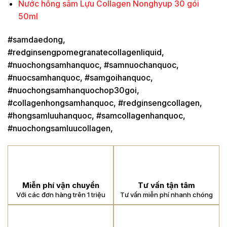
Nước hồng sâm Lựu Collagen Nonghyup 30 gói
50ml
#samdaedong,
#redginsengpomegranatecollagenliquid,
#nuochongsamhanquoc, #samnuochanquoc,
#nuocsamhanquoc, #samgoihanquoc,
#nuochongsamhanquochop30goi,
#collagenhongsamhanquoc, #redginsengcollagen,
#hongsamluuhanquoc, #samcollagenhanquoc,
#nuochongsamluucollagen,
Miễn phí vận chuyển
Tư vấn tận tâm
Với các đơn hàng trên 1 triệu
Tư vấn miễn phí nhanh chóng