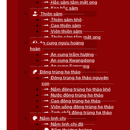
Hắc sâm tẩm mật ong
Kẹo hắc sâm
Thiên sâm
Thiên sâm khô
Cao thiên sâm
Viên thiên sâm
Thiên sâm tẩm mật ong
An cung ngưu hoàng
hoàn
An cung trầm hương
An cung Kwangdong
An cung Samsung
Đông trùng hạ thảo
Đông trùng hạ thảo nguyên
con
Nấm đông trùng hạ thảo khô
Nước đông trùng hạ thảo
Cao đông trùng hạ thảo
Viên uống đông trùng hạ thảo
Tinh chất đông trùng hạ thảo
Nấm linh chi
Nấm linh chi đỏ
Nấm thượng hoàng