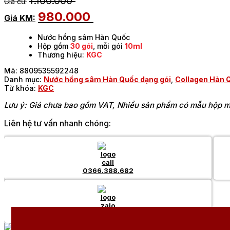
1.100.000
980.000
Nước hồng sâm Hàn Quốc
Hộp gồm
30 gói
, mỗi gói
10ml
Thương hiệu:
KGC
Mã:
8809535592248
Danh mục:
Nước hồng sâm Hàn Quốc dạng gói
,
Collagen Hàn 
Từ khóa:
KGC
Lưu ý: Giá chưa bao gồm VAT, Nhiều sản phẩm có mẫu hộp mớ
Liên hệ tư vấn nhanh chóng:
0366.388.682
Chat Zalo