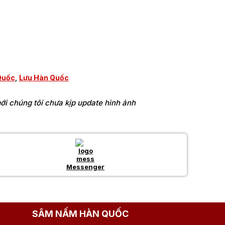
Quốc
,
Lựu Hàn Quốc
i chúng tôi chưa kịp update hình ảnh
Messenger
SÂM NẤM HÀN QUỐC