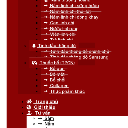
Nấm linh chi sừng hươu
Nấm linh chi thái lát
Nấm linh chi đóng khay
Cao linh chi
Nước linh chi
Viên linh chi
Trà linh chi
Tinh dầu thông đỏ
Tinh dầu thông đỏ chính phủ
Tinh dầu thông đỏ Samsung
Thuốc bổ (TPCN)
Bổ gan
Bổ mắt
Bổ phổi
Collagen
Thực phẩm khác
Trang chủ
Giới thiệu
Tư vấn
Sâm
Nấm