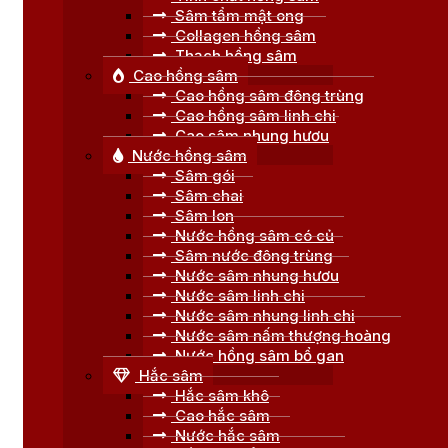
Sâm tẩm mật ong
Collagen hồng sâm
Thạch hồng sâm
Cao hồng sâm
Cao hồng sâm đông trùng
Cao hồng sâm linh chi
Cao sâm nhung hươu
Nước hồng sâm
Sâm gói
Sâm chai
Sâm lon
Nước hồng sâm có củ
Sâm nước đông trùng
Nước sâm nhung hươu
Nước sâm linh chi
Nước sâm nhung linh chi
Nước sâm nấm thượng hoàng
Nước hồng sâm bổ gan
Hắc sâm
Hắc sâm khô
Cao hắc sâm
Nước hắc sâm