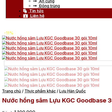
An cung
Đông trùng
Tin tức
Liên hệ
-11%
Trang chủ
/
Thực phẩm khác
/
Lựu Hàn Quốc
Nước hồng sâm Lựu KGC Goodbase 30