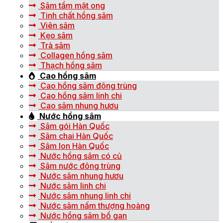
Sâm tẩm mật ong
Tinh chất hồng sâm
Viên sâm
Kẹo sâm
Trà sâm
Collagen hồng sâm
Thạch hồng sâm
Cao hồng sâm
Cao hồng sâm đông trùng
Cao hồng sâm linh chi
Cao sâm nhung hươu
Nước hồng sâm
Sâm gói Hàn Quốc
Sâm chai Hàn Quốc
Sâm lon Hàn Quốc
Nước hồng sâm có củ
Sâm nước đông trùng
Nước sâm nhung hươu
Nước sâm linh chi
Nước sâm nhung linh chi
Nước sâm nấm thượng hoàng
Nước hồng sâm bổ gan