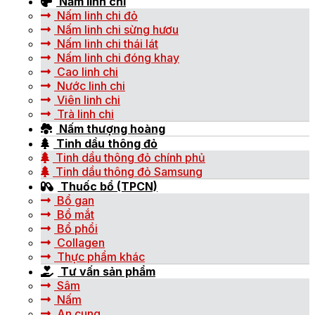
Nấm linh chi
Nấm linh chi đỏ
Nấm linh chi sừng hươu
Nấm linh chi thái lát
Nấm linh chi đóng khay
Cao linh chi
Nước linh chi
Viên linh chi
Trà linh chi
Nấm thượng hoàng
Tinh dầu thông đỏ
Tinh dầu thông đỏ chính phủ
Tinh dầu thông đỏ Samsung
Thuốc bổ (TPCN)
Bổ gan
Bổ mắt
Bổ phổi
Collagen
Thực phẩm khác
Tư vấn sản phẩm
Sâm
Nấm
An cung