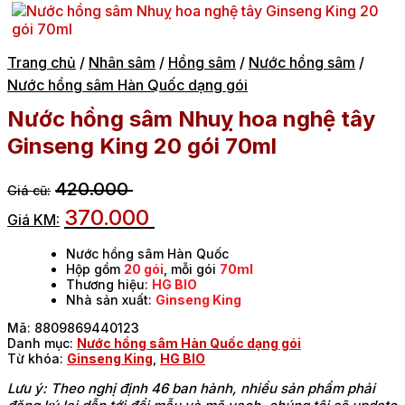
Trang chủ
/
Nhân sâm
/
Hồng sâm
/
Nước hồng sâm
/
Nước hồng sâm Hàn Quốc dạng gói
Nước hồng sâm Nhuỵ hoa nghệ tây
Ginseng King 20 gói 70ml
420.000
370.000
Nước hồng sâm Hàn Quốc
Hộp gồm
20 gói
, mỗi gói
70ml
Thương hiệu:
HG BIO
Nhà sản xuất:
Ginseng King
Mã:
8809869440123
Danh mục:
Nước hồng sâm Hàn Quốc dạng gói
Từ khóa:
Ginseng King
,
HG BIO
Lưu ý: Theo nghị định 46 ban hành, nhiều sản phẩm phải