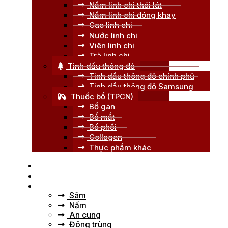
Nấm linh chi thái lát
Nấm linh chi đóng khay
Cao linh chi
Nước linh chi
Viên linh chi
Trà linh chi
Tinh dầu thông đỏ
Tinh dầu thông đỏ chính phủ
Tinh dầu thông đỏ Samsung
Thuốc bổ (TPCN)
Bổ gan
Bổ mắt
Bổ phổi
Collagen
Thực phẩm khác
Trang chủ
Giới thiệu
Tư vấn
Sâm
Nấm
An cung
Đông trùng