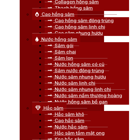
Collagen hồng sâm
Thạch hồng sâm
Cao hồng sâm
Cao hồng sâm đông trùng
Cao hồng sâm linh chi
Cao sâm nhung hươu
Nước hồng sâm
Sâm gói
Sâm chai
Sâm lon
Nước hồng sâm có củ
Sâm nước đông trùng
Nước sâm nhung hươu
Nước sâm linh chi
Nước sâm nhung linh chi
Nước sâm nấm thượng hoàng
Nước hồng sâm bổ gan
Hắc sâm
Hắc sâm khô
Cao hắc sâm
Nước hắc sâm
Hắc sâm tẩm mật ong
Kẹo hắc sâm