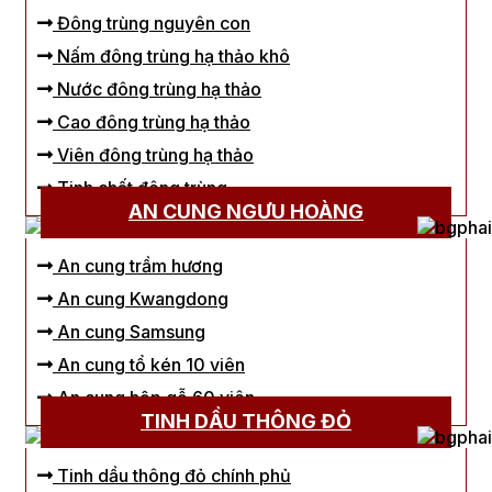
Đông trùng nguyên con
Nấm đông trùng hạ thảo khô
Nước đông trùng hạ thảo
Cao đông trùng hạ thảo
Viên đông trùng hạ thảo
Tinh chất đông trùng
AN CUNG NGƯU HOÀNG
An cung trầm hương
An cung Kwangdong
An cung Samsung
An cung tổ kén 10 viên
An cung hộp gỗ 60 viên
TINH DẦU THÔNG ĐỎ
Tinh dầu thông đỏ chính phủ