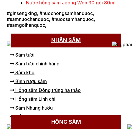
Nước hồng sâm Jeong Won 30 gói 80ml
#ginsengking, #nuochongsamhanquoc,
#samnuochanquoc, #nuocsamhanquoc,
#samgoihanquoc,
NHÂN SÂM
Sâm tươi
Sâm tươi chính hãng
Sâm khô
Bình rượu sâm
Hồng sâm Đông trùng hạ thảo
Hồng sâm Linh chi
Sâm Nhung hươu
Hồng sâm Linh chi Nhung hươu
HỒNG SÂM