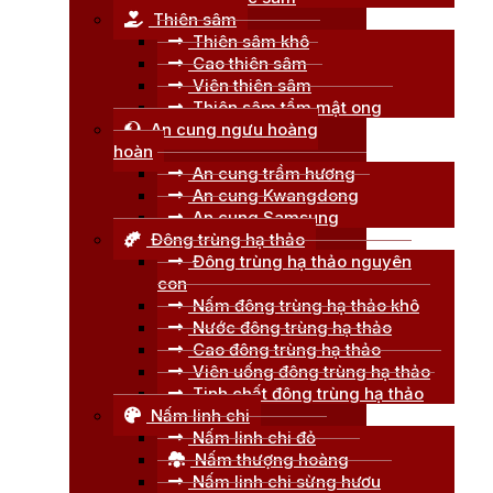
Thiên sâm
Thiên sâm khô
Cao thiên sâm
Viên thiên sâm
Thiên sâm tẩm mật ong
An cung ngưu hoàng
hoàn
An cung trầm hương
An cung Kwangdong
An cung Samsung
Đông trùng hạ thảo
Đông trùng hạ thảo nguyên
con
Nấm đông trùng hạ thảo khô
Nước đông trùng hạ thảo
Cao đông trùng hạ thảo
Viên uống đông trùng hạ thảo
Tinh chất đông trùng hạ thảo
Nấm linh chi
Nấm linh chi đỏ
Nấm thượng hoàng
Nấm linh chi sừng hươu