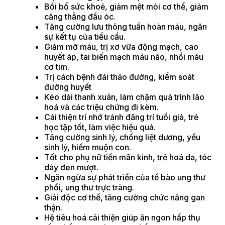
Bồi bổ sức khoẻ, giảm mệt mỏi cơ thể, giảm
căng thẳng đầu óc.
Tăng cường lưu thông tuần hoàn máu, ngăn
sự kết tụ của tiểu cầu.
Giảm mỡ máu, trị xơ vữa động mạch, cao
huyết áp, tai biến mạch máu não, nhồi máu
cơ tim.
Trị cách bệnh đái tháo đường, kiểm soát
đường huyết
Kéo dài thanh xuân, làm chậm quá trình lão
hoá và các triệu chứng đi kèm.
Cải thiện trí nhớ tránh đãng trí tuổi già, trẻ
học tập tốt, làm việc hiệu quả.
Tăng cường sinh lý, chống liệt dương, yếu
sinh lý, hiếm muộn con.
Tốt cho phụ nữ tiền mãn kinh, trẻ hoá da, tóc
dày đen mượt.
Ngăn ngừa sự phát triển của tế bào ung thư
phổi, ung thư trực tràng.
Giải độc cơ thể, tăng cường chức năng gan
thận.
Hệ tiêu hoá cải thiện giúp ăn ngon hấp thụ