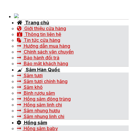
Trang chủ
Giới thiệu cửa hàng
Thông tin liên hệ
Tin tức cửa hàng
Hướng dẫn mua hàng
Chính sách vận chuyển
Bảo hành đổi trả
Bảo mật khách hàng
Sâm Hàn Quốc
Sâm tươi
Sâm tươi chính hãng
Sâm khô
Bình rượu sâm
Hồng sâm đông trùng
Hồng sâm linh chi
Sâm nhung hươu
Sâm nhung linh chi
Hồng sâm
Hồng sâm baby