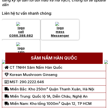
đăng ký lại dẫn tới đổi mẫu và mã vạch, chúng tôi sẽ update
dần
Liên hệ tư vấn nhanh chóng:
0366.388.682
Messenger
Chat Zalo
SÂM NẤM HÀN QUỐC
CT TNHH Sâm Nấm Hàn Quốc
Korean Mushroom Ginseng
MST: 290.2222.646
Miền Bắc: Kho 250m² Quận Thanh Xuân, Hà Nội
Miền Trung: Quốc lộ 1A, Diễn Châu, Nghệ An
Miền Nam: Kho tổng 1000m² Quận 12, TP HCM