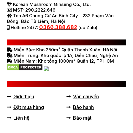
Korean Mushroom Ginseng Co., Ltd.
MST: 290.2222.646
Tòa A6 Chung Cư An Bình City - 232 Phạm Văn
Đồng, Bắc Từ Liêm, Hà Nội
0366.388.682
Hotline 24/7:
(có Zalo)
HỆ THỐNG BÁN HÀNG Ở VIỆT NAM
Miền Bắc: Kho 250m² Quận Thanh Xuân, Hà Nội
Miền Trung: Kho quốc lộ 1A, Diễn Châu, Nghệ An
Miền Nam: Kho tổng 1000m² Quận 12, TP HCM
LIÊN KẾT HỮU ÍCH
Giới thiệu
Vận chuyển
Đặt mua hàng
Bảo hành
Liên hệ
Bảo mật