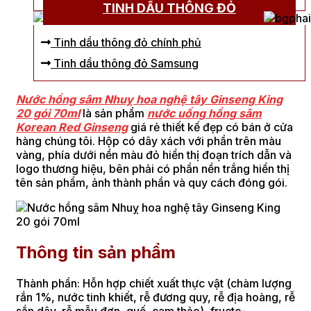
TINH DẦU THÔNG ĐỎ
Tinh dầu thông đỏ chính phủ
Tinh dầu thông đỏ Samsung
Nước hồng sâm Nhuỵ hoa nghệ tây Ginseng King
20 gói 70ml
là sản phẩm
nước uống hồng sâm
Korean Red Ginseng
giá rẻ thiết kế đẹp có bán ở cửa
hàng chúng tôi. Hộp có dây xách với phần trên màu
vàng, phía dưới nền màu đỏ hiển thị đoạn trích dẫn và
logo thương hiệu, bên phải có phần nền trắng hiển thị
tên sản phẩm, ảnh thành phần và quy cách đóng gói.
Thông tin sản phẩm
Thành phần: Hỗn hợp chiết xuất thực vật (chàm lượng
rắn 1%, nước tinh khiết, rễ đương quy, rễ địa hoàng, rễ
sắn dây, rễ mẫu đơn, quế, cam thảo), fructo-