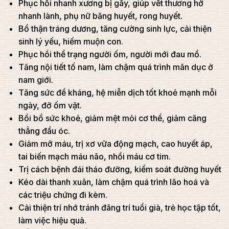
Phục hồi nhanh xương bị gãy, giúp vết thương hở
nhanh lành, phụ nữ băng huyết, rong huyết.
Bổ thận tráng dương, tăng cường sinh lực, cải thiện
sinh lý yếu, hiếm muộn con.
Phục hồi thể trạng người ốm, người mới đau mổ.
Tăng nội tiết tố nam, làm chậm quá trình mãn dục ở
nam giới.
Tăng sức đề kháng, hệ miễn dịch tốt khoẻ mạnh mỗi
ngày, đỡ ốm vặt.
Bồi bổ sức khoẻ, giảm mệt mỏi cơ thể, giảm căng
thẳng đầu óc.
Giảm mỡ máu, trị xơ vữa động mạch, cao huyết áp,
tai biến mạch máu não, nhồi máu cơ tim.
Trị cách bệnh đái tháo đường, kiểm soát đường huyết
Kéo dài thanh xuân, làm chậm quá trình lão hoá và
các triệu chứng đi kèm.
Cải thiện trí nhớ tránh đãng trí tuổi già, trẻ học tập tốt,
làm việc hiệu quả.