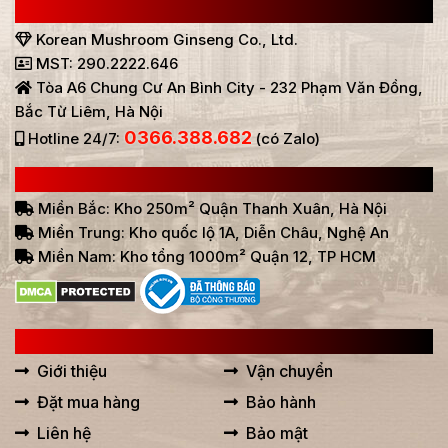
CÔNG TY TNHH SÂM NẤM HÀN QUỐC
Korean Mushroom Ginseng Co., Ltd.
MST: 290.2222.646
Tòa A6 Chung Cư An Bình City - 232 Phạm Văn Đồng,
Bắc Từ Liêm, Hà Nội
0366.388.682
Hotline 24/7:
(có Zalo)
HỆ THỐNG BÁN HÀNG Ở VIỆT NAM
Miền Bắc: Kho 250m² Quận Thanh Xuân, Hà Nội
Miền Trung: Kho quốc lộ 1A, Diễn Châu, Nghệ An
Miền Nam: Kho tổng 1000m² Quận 12, TP HCM
LIÊN KẾT HỮU ÍCH
Giới thiệu
Vận chuyển
Đặt mua hàng
Bảo hành
Liên hệ
Bảo mật