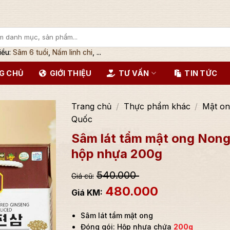
iều:
Sâm 6 tuổi
,
Nấm linh chi
, ...
G CHỦ
GIỚI THIỆU
TƯ VẤN
TIN TỨC
Trang chủ
/
Thực phẩm khác
/
Mật o
Quốc
Sâm lát tẩm mật ong Non
hộp nhựa 200g
540.000
480.000
Sâm lát tẩm mật ong
Đóng gói: Hộp nhựa chứa
200g