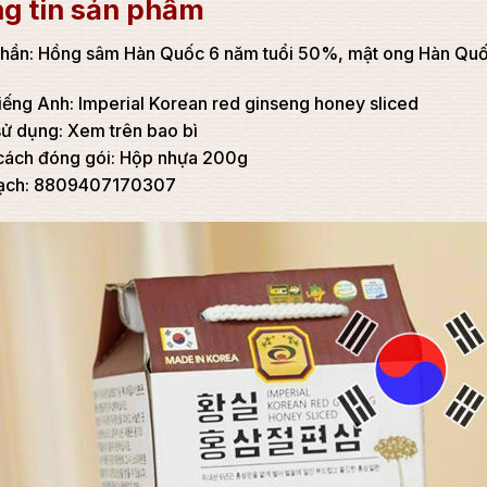
g tin sản phẩm
hần: Hồng sâm Hàn Quốc 6 năm tuổi 50%, mật ong Hàn Quốc 6
iếng Anh: Imperial Korean red ginseng honey sliced
ử dụng: Xem trên bao bì
cách đóng gói: Hộp nhựa 200g
ạch: 8809407170307