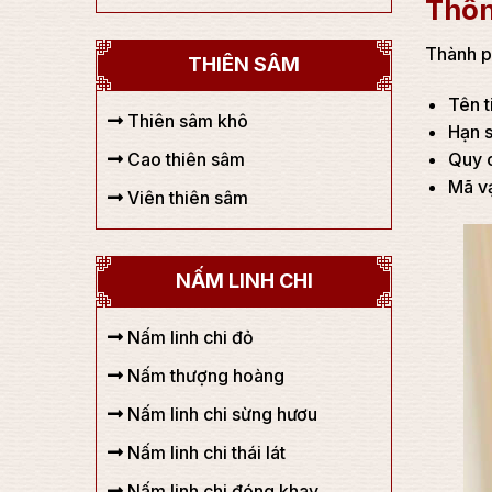
Thôn
Thành p
THIÊN SÂM
Tên t
Thiên sâm khô
Hạn s
Cao thiên sâm
Quy 
Mã v
Viên thiên sâm
NẤM LINH CHI
Nấm linh chi đỏ
Nấm thượng hoàng
Nấm linh chi sừng hươu
Nấm linh chi thái lát
Nấm linh chi đóng khay