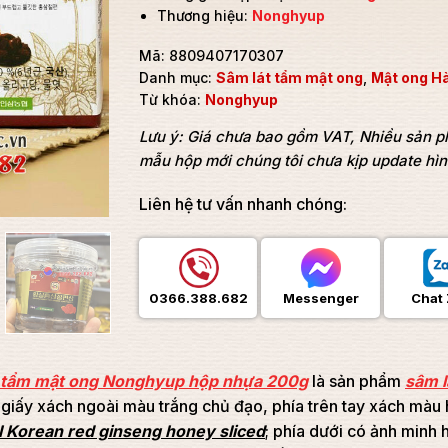
Thương hiệu:
Nonghyup
Mã:
8809407170307
Danh mục:
Sâm lát tẩm mật ong
,
Mật ong H
Từ khóa:
Nonghyup
Lưu ý: Giá chưa bao gồm VAT, Nhiều sản 
mẫu hộp mới chúng tôi chưa kịp update hì
Liên hệ tư vấn nhanh chóng:
0366.388.682
Messenger
Chat 
t tẩm mật ong Nonghyup hộp nhựa 200g
là sản phẩm
sâm l
 giấy xách ngoài màu trắng chủ đạo, phía trên tay xách màu 
l Korean red ginseng honey sliced
; phía dưới có ảnh minh 