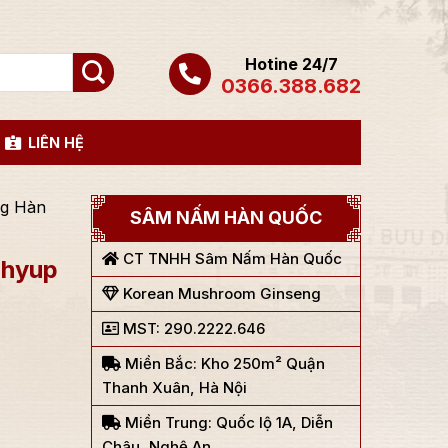
Hotine 24/7
0366.388.682
LIÊN HỆ
ng Hàn
SÂM NẤM HÀN QUỐC
CT TNHH Sâm Nấm Hàn Quốc
ghyup
Korean Mushroom Ginseng
MST: 290.2222.646
Miền Bắc: Kho 250m² Quận
Thanh Xuân, Hà Nội
Miền Trung: Quốc lộ 1A, Diễn
Châu, Nghệ An