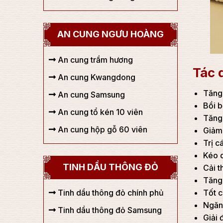
AN CUNG NGƯU HOÀNG
An cung trầm hương
Tác 
An cung Kwangdong
Tăng 
An cung Samsung
Bồi b
An cung tổ kén 10 viên
Tăng 
An cung hộp gỗ 60 viên
Giảm 
Trị c
Kéo d
TINH DẦU THÔNG ĐỎ
Cải t
Tăng 
Tốt c
Tinh dầu thông đỏ chính phủ
Ngăn 
Tinh dầu thông đỏ Samsung
Giải 