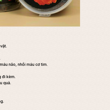
vặt.
.
 máu não, nhồi máu cơ tim.
g đi kèm.
ệu quả.
ng.