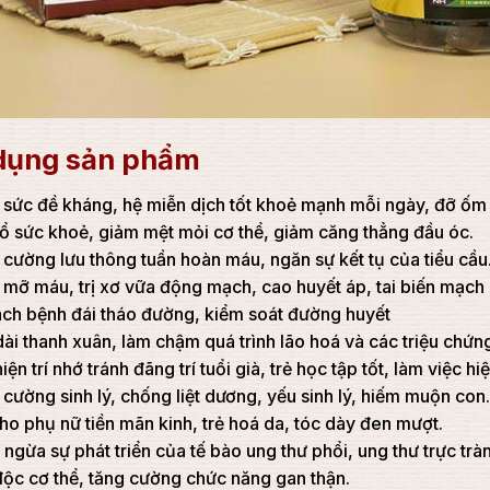
dụng sản phẩm
sức đề kháng, hệ miễn dịch tốt khoẻ mạnh mỗi ngày, đỡ ốm 
ổ sức khoẻ, giảm mệt mỏi cơ thể, giảm căng thẳng đầu óc.
cường lưu thông tuần hoàn máu, ngăn sự kết tụ của tiểu cầu
mỡ máu, trị xơ vữa động mạch, cao huyết áp, tai biến mạch
ách bệnh đái tháo đường, kiểm soát đường huyết
ài thanh xuân, làm chậm quá trình lão hoá và các triệu chứn
hiện trí nhớ tránh đãng trí tuổi già, trẻ học tập tốt, làm việc hi
cường sinh lý, chống liệt dương, yếu sinh lý, hiếm muộn con.
ho phụ nữ tiền mãn kinh, trẻ hoá da, tóc dày đen mượt.
ngừa sự phát triển của tế bào ung thư phổi, ung thư trực trà
độc cơ thể, tăng cường chức năng gan thận.