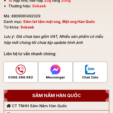
10
hộp nhỏ, mỗi hộp
20g
tổng
200g
Thương hiệu:
Sobaek
Mã:
8809061492029
Danh mục:
Sâm lát tẩm mật ong
,
Mật ong Hàn Quốc
Từ khóa:
Sobaek
Lưu ý: Giá chưa bao gồm VAT, Nhiều sản phẩm có mẫu
hộp mới chúng tôi chưa kịp update hình ảnh
Liên hệ tư vấn nhanh chóng:
0366.388.682
Messenger
Chat Zalo
SÂM NẤM HÀN QUỐC
CT TNHH Sâm Nấm Hàn Quốc