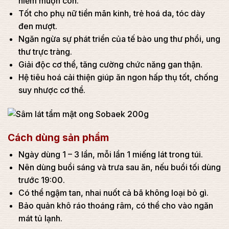
hiếm muộn con.
Tốt cho phụ nữ tiền mãn kinh, trẻ hoá da, tóc dày
đen mượt.
Ngăn ngừa sự phát triển của tế bào ung thư phổi, ung
thư trực tràng.
Giải độc cơ thể, tăng cường chức năng gan thận.
Hệ tiêu hoá cải thiện giúp ăn ngon hấp thụ tốt, chống
suy nhược cơ thể.
Cách dùng sản phẩm
Ngày dùng 1 – 3 lần, mỗi lần 1 miếng lát trong túi.
Nên dùng buổi sáng và trưa sau ăn, nếu buổi tối dùng
trước 19:00.
Có thể ngậm tan, nhai nuốt cả bã không loại bỏ gì.
Bảo quản khô ráo thoáng râm, có thể cho vào ngăn
mát tủ lạnh.