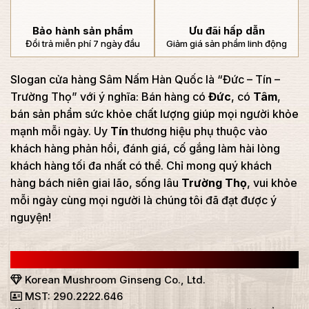
Bảo hành sản phẩm
Ưu đãi hấp dẫn
Đổi trả miễn phí 7 ngày đầu
Giảm giá sản phẩm linh động
Slogan cửa hàng Sâm Nấm Hàn Quốc là “Đức – Tín –
Trường Thọ” với ý nghĩa: Bán hàng có
Đức
, có
Tâm
,
bán sản phẩm sức khỏe chất lượng giúp mọi người khỏe
mạnh mỗi ngày. Uy
Tín
thương hiệu phụ thuộc vào
khách hàng phản hồi, đánh giá, cố gắng làm hài lòng
khách hàng tối đa nhất có thể. Chỉ mong quý khách
hàng bách niên giai lão, sống lâu
Trường Thọ
, vui khỏe
mỗi ngày cùng mọi người là chúng tôi đã đạt được ý
nguyện!
CÔNG TY TNHH SÂM NẤM HÀN QUỐC
Korean Mushroom Ginseng Co., Ltd.
MST: 290.2222.646