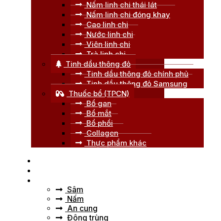
Nấm linh chi thái lát
Nấm linh chi đóng khay
Cao linh chi
Nước linh chi
Viên linh chi
Trà linh chi
Tinh dầu thông đỏ
Tinh dầu thông đỏ chính phủ
Tinh dầu thông đỏ Samsung
Thuốc bổ (TPCN)
Bổ gan
Bổ mắt
Bổ phổi
Collagen
Thực phẩm khác
Trang chủ
Giới thiệu
Tư vấn
Sâm
Nấm
An cung
Đông trùng