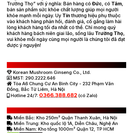
Trường Thọ” với ý nghĩa: Bán hàng có
Đức
, có
Tâm
,
bán sản phẩm sức khỏe chất lượng giúp mọi người
khỏe mạnh mỗi ngày. Uy
Tín
thương hiệu phụ thuộc
vào khách hàng phản hồi, đánh giá, cố gắng làm hài
lòng khách hàng tối đa nhất có thể. Chỉ mong quý
khách hàng bách niên giai lão, sống lâu
Trường Thọ
,
vui khỏe mỗi ngày cùng mọi người là chúng tôi đã đạt
được ý nguyện!
CÔNG TY TNHH SÂM NẤM HÀN QUỐC
Korean Mushroom Ginseng Co., Ltd.
MST: 290.2222.646
Tòa A6 Chung Cư An Bình City - 232 Phạm Văn
Đồng, Bắc Từ Liêm, Hà Nội
0366.388.682
Hotline 24/7:
(có Zalo)
HỆ THỐNG BÁN HÀNG Ở VIỆT NAM
Miền Bắc: Kho 250m² Quận Thanh Xuân, Hà Nội
Miền Trung: Kho quốc lộ 1A, Diễn Châu, Nghệ An
Miền Nam: Kho tổng 1000m² Quận 12, TP HCM