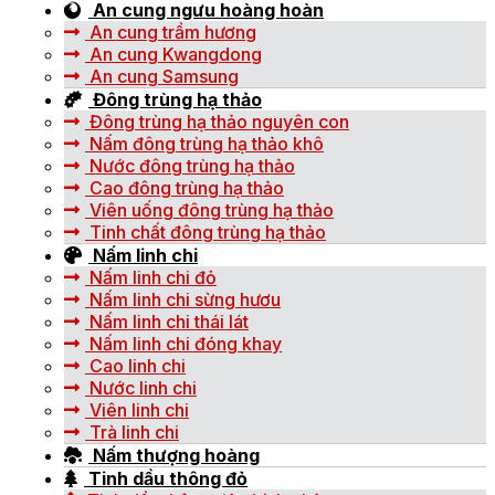
An cung ngưu hoàng hoàn
An cung trầm hương
An cung Kwangdong
An cung Samsung
Đông trùng hạ thảo
Đông trùng hạ thảo nguyên con
Nấm đông trùng hạ thảo khô
Nước đông trùng hạ thảo
Cao đông trùng hạ thảo
Viên uống đông trùng hạ thảo
Tinh chất đông trùng hạ thảo
Nấm linh chi
Nấm linh chi đỏ
Nấm linh chi sừng hươu
Nấm linh chi thái lát
Nấm linh chi đóng khay
Cao linh chi
Nước linh chi
Viên linh chi
Trà linh chi
Nấm thượng hoàng
Tinh dầu thông đỏ