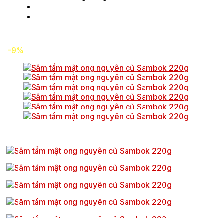
Tin tức
Liên hệ
-9%