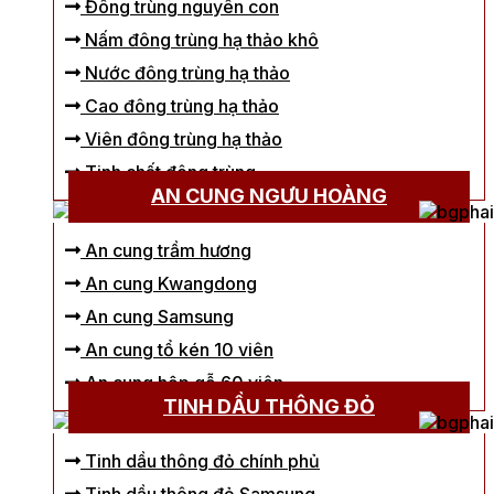
Đông trùng nguyên con
Nấm đông trùng hạ thảo khô
Nước đông trùng hạ thảo
Cao đông trùng hạ thảo
Viên đông trùng hạ thảo
Tinh chất đông trùng
AN CUNG NGƯU HOÀNG
An cung trầm hương
An cung Kwangdong
An cung Samsung
An cung tổ kén 10 viên
An cung hộp gỗ 60 viên
TINH DẦU THÔNG ĐỎ
Tinh dầu thông đỏ chính phủ