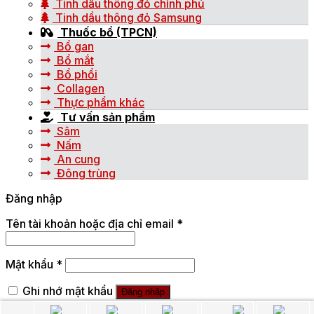
Tinh dầu thông đỏ chính phủ
Tinh dầu thông đỏ Samsung
Thuốc bổ (TPCN)
Bổ gan
Bổ mắt
Bổ phổi
Collagen
Thực phẩm khác
Tư vấn sản phẩm
Sâm
Nấm
An cung
Đông trùng
Đăng nhập
Tên tài khoản hoặc địa chỉ email
*
Mật khẩu
*
Ghi nhớ mật khẩu
Đăng nhập