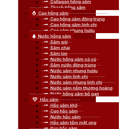
Collagen hồng sâm
Thạch hồng sâm
Cao hồng sâm
Cao hồng sâm đông trùng
Cao hồng sâm linh chi
Cao sâm nhung hươu
Nước hồng sâm
Sâm gói
Sâm chai
Sâm lon
Nước hồng sâm có củ
Sâm nước đông trùng
Nước sâm nhung hươu
Nước sâm linh chi
Nước sâm nhung linh chi
Nước sâm nấm thượng hoàng
Nước hồng sâm bổ gan
Hắc sâm
Hắc sâm khô
Cao hắc sâm
Nước hắc sâm
Hắc sâm tẩm mật ong
Kẹo hắc sâm