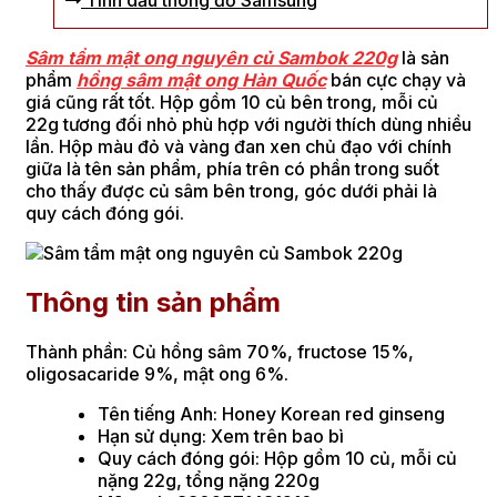
Tinh dầu thông đỏ Samsung
Sâm tẩm mật ong nguyên củ Sambok 220g
là sản
phẩm
hồng sâm mật ong Hàn Quốc
bán cực chạy và
giá cũng rất tốt. Hộp gồm 10 củ bên trong, mỗi củ
22g tương đối nhỏ phù hợp với người thích dùng nhiều
lần. Hộp màu đỏ và vàng đan xen chủ đạo với chính
giữa là tên sản phẩm, phía trên có phần trong suốt
cho thấy được củ sâm bên trong, góc dưới phải là
quy cách đóng gói.
Thông tin sản phẩm
Thành phần: Củ hồng sâm 70%, fructose 15%,
oligosacaride 9%, mật ong 6%.
Tên tiếng Anh: Honey Korean red ginseng
Hạn sử dụng: Xem trên bao bì
Quy cách đóng gói: Hộp gồm 10 củ, mỗi củ
nặng 22g, tổng nặng 220g