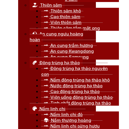
Thiên sâm
Thiên sâm khô
Cao thiên sâm
Viên thiên sâm
Thiên sâm tẩm mật ong
An cung ngưu hoàng
hoàn
An cung trầm hương
An cung Kwangdong
An cung Samsung
Đông trùng hạ thảo
Đông trùng hạ thảo nguyên
con
Nấm đông trùng hạ thảo khô
Nước đông trùng hạ thảo
Cao đông trùng hạ thảo
Viên uống đông trùng hạ thảo
Tinh chất đông trùng hạ thảo
Nấm linh chi
Nấm linh chi đỏ
Nấm thượng hoàng
Nấm linh chi sừng hươu