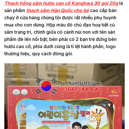
Thạch hồng sâm hươu cao cổ Kanghwa 30 gói 20g
là
sản phẩm
thạch sâm Hàn Quốc cho bé
cao cấp bán
chạy ở cửa hàng chúng tôi được rất nhiều phụ huynh
mua cho con dùng. Hộp màu đỏ chủ đạo hoạ tiết củ
sâm trang trí, chính giữa có cảnh núi non với tên sản
phẩm đè lên nổi bật; bên phải có 2 bạn trẻ đứng bên
hươu cao cổ; phía dưới cùng là tỉ lệt hành phần, logo
thương hiệu, quy cách đóng gói.