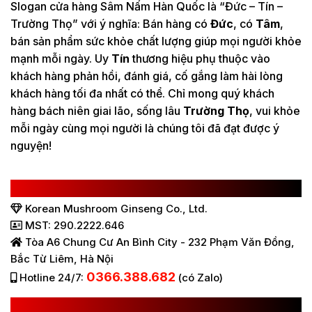
Slogan cửa hàng Sâm Nấm Hàn Quốc là “Đức – Tín –
Trường Thọ” với ý nghĩa: Bán hàng có
Đức
, có
Tâm
,
bán sản phẩm sức khỏe chất lượng giúp mọi người khỏe
mạnh mỗi ngày. Uy
Tín
thương hiệu phụ thuộc vào
khách hàng phản hồi, đánh giá, cố gắng làm hài lòng
khách hàng tối đa nhất có thể. Chỉ mong quý khách
hàng bách niên giai lão, sống lâu
Trường Thọ
, vui khỏe
mỗi ngày cùng mọi người là chúng tôi đã đạt được ý
nguyện!
CÔNG TY TNHH SÂM NẤM HÀN QUỐC
Korean Mushroom Ginseng Co., Ltd.
MST: 290.2222.646
Tòa A6 Chung Cư An Bình City - 232 Phạm Văn Đồng,
Bắc Từ Liêm, Hà Nội
0366.388.682
Hotline 24/7:
(có Zalo)
HỆ THỐNG BÁN HÀNG Ở VIỆT NAM