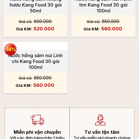
hươu Kang Food 30 gói
tím Kang Food 30 gói
50ml
100ml
600.000
650.000
520.000
560.000
-14%
Nước hồng sâm núi Linh
chi Kang Food 30 gói
100ml
650.000
560.000
Miễn phí vận chuyển
Tư vấn tận tâm
Với các đơn hàng trên 1 triệu
Tư vấn miễn phí nhanh chóng