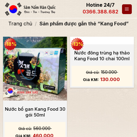
Hotine 24/7
0366.388.682
Trang chủ
/
Sản phẩm được gắn thẻ “Kang Food”
-18%
-13%
Nước đông trùng hạ thảo
Kang Food 10 chai 100ml
150.000
130.000
Nước bổ gan Kang Food 30
gói 50ml
560.000
460.000