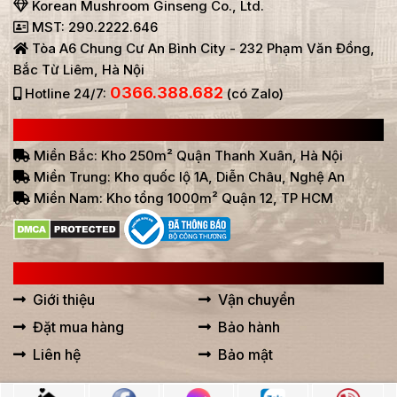
Korean Mushroom Ginseng Co., Ltd.
MST: 290.2222.646
Tòa A6 Chung Cư An Bình City - 232 Phạm Văn Đồng,
Bắc Từ Liêm, Hà Nội
0366.388.682
Hotline 24/7:
(có Zalo)
HỆ THỐNG BÁN HÀNG Ở VIỆT NAM
Miền Bắc: Kho 250m² Quận Thanh Xuân, Hà Nội
Miền Trung: Kho quốc lộ 1A, Diễn Châu, Nghệ An
Miền Nam: Kho tổng 1000m² Quận 12, TP HCM
LIÊN KẾT HỮU ÍCH
Giới thiệu
Vận chuyển
Đặt mua hàng
Bảo hành
Liên hệ
Bảo mật