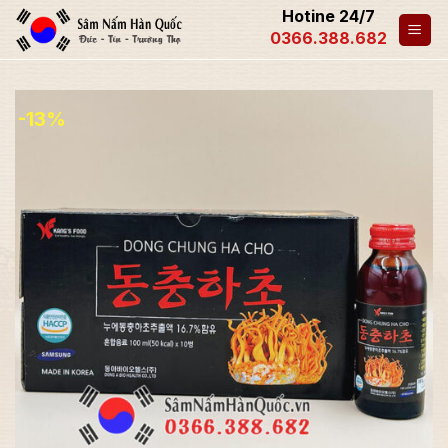
Hotine 24/7
0366.388.682
-13%