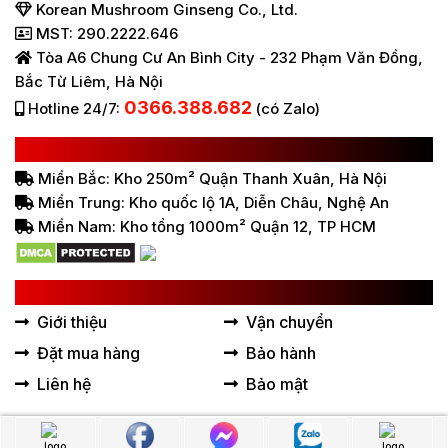
Korean Mushroom Ginseng Co., Ltd.
MST: 290.2222.646
Tòa A6 Chung Cư An Bình City - 232 Phạm Văn Đồng,
Bắc Từ Liêm, Hà Nội
0366.388.682
Hotline 24/7:
(có Zalo)
HỆ THỐNG BÁN HÀNG Ở VIỆT NAM
Miền Bắc: Kho 250m² Quận Thanh Xuân, Hà Nội
Miền Trung: Kho quốc lộ 1A, Diễn Châu, Nghệ An
Miền Nam: Kho tổng 1000m² Quận 12, TP HCM
LIÊN KẾT HỮU ÍCH
Giới thiệu
Vận chuyển
Đặt mua hàng
Bảo hành
Liên hệ
Bảo mật