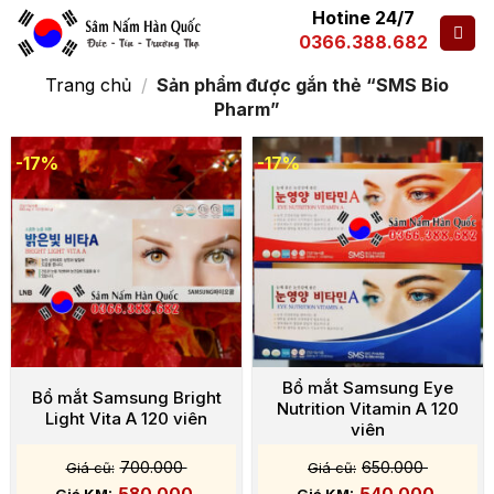
Hotine 24/7
0366.388.682
Trang chủ
/
Sản phẩm được gắn thẻ “SMS Bio
Pharm”
-17%
-17%
Bổ mắt Samsung Eye
Bổ mắt Samsung Bright
Nutrition Vitamin A 120
Light Vita A 120 viên
viên
700.000
650.000
580.000
540.000