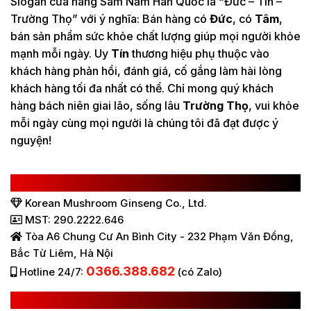
Slogan cửa hàng Sâm Nấm Hàn Quốc là “Đức – Tín –
Trường Thọ” với ý nghĩa: Bán hàng có
Đức
, có
Tâm
,
bán sản phẩm sức khỏe chất lượng giúp mọi người khỏe
mạnh mỗi ngày. Uy
Tín
thương hiệu phụ thuộc vào
khách hàng phản hồi, đánh giá, cố gắng làm hài lòng
khách hàng tối đa nhất có thể. Chỉ mong quý khách
hàng bách niên giai lão, sống lâu
Trường Thọ
, vui khỏe
mỗi ngày cùng mọi người là chúng tôi đã đạt được ý
nguyện!
CÔNG TY TNHH SÂM NẤM HÀN QUỐC
Korean Mushroom Ginseng Co., Ltd.
MST: 290.2222.646
Tòa A6 Chung Cư An Bình City - 232 Phạm Văn Đồng,
Bắc Từ Liêm, Hà Nội
0366.388.682
Hotline 24/7:
(có Zalo)
HỆ THỐNG BÁN HÀNG Ở VIỆT NAM