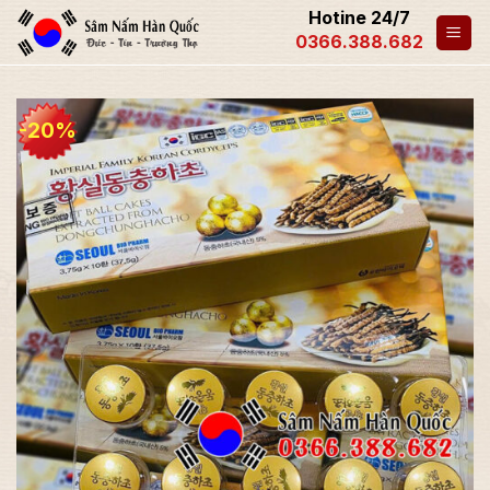
Hotine 24/7
0366.388.682
-20%