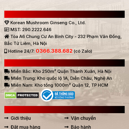
CÔNG TY TNHH SÂM NẤM HÀN QUỐC
Korean Mushroom Ginseng Co., Ltd.
MST: 290.2222.646
Tòa A6 Chung Cư An Bình City - 232 Phạm Văn Đồng,
Bắc Từ Liêm, Hà Nội
0366.388.682
Hotline 24/7:
(có Zalo)
HỆ THỐNG BÁN HÀNG Ở VIỆT NAM
Miền Bắc: Kho 250m² Quận Thanh Xuân, Hà Nội
Miền Trung: Kho quốc lộ 1A, Diễn Châu, Nghệ An
Miền Nam: Kho tổng 1000m² Quận 12, TP HCM
LIÊN KẾT HỮU ÍCH
Giới thiệu
Vận chuyển
Đặt mua hàng
Bảo hành