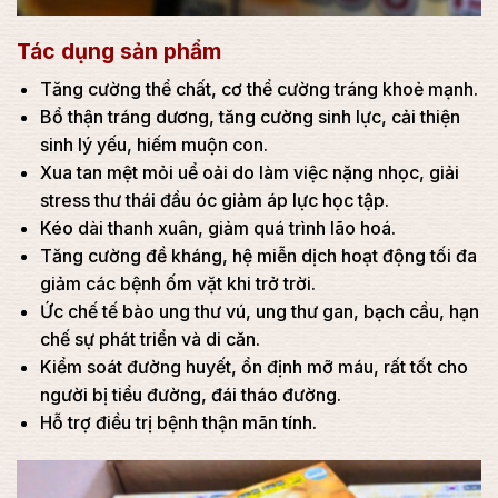
Tác dụng sản phẩm
Tăng cường thể chất, cơ thể cường tráng khoẻ mạnh.
Bổ thận tráng dương, tăng cường sinh lực, cải thiện
sinh lý yếu, hiếm muộn con.
Xua tan mệt mỏi uể oải do làm việc nặng nhọc, giải
stress thư thái đầu óc giảm áp lực học tập.
Kéo dài thanh xuân, giảm quá trình lão hoá.
Tăng cường đề kháng, hệ miễn dịch hoạt động tối đa
giảm các bệnh ốm vặt khi trở trời.
Ức chế tế bào ung thư vú, ung thư gan, bạch cầu, hạn
chế sự phát triển và di căn.
Kiểm soát đường huyết, ổn định mỡ máu, rất tốt cho
người bị tiểu đường, đái tháo đường.
Hỗ trợ điều trị bệnh thận mãn tính.