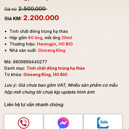
2.500.000
2.200.000
Tinh chất đông trùng hạ thảo
Hộp gồm
60 ống
, mỗi ống
20ml
Thương hiệu:
Hwangjin
,
HG BIO
Nhà sản xuất:
Ginseng King
Mã:
8809869440277
Danh mục:
Tinh chất đông trùng hạ thảo
Từ khóa:
Ginseng King
,
HG BIO
Lưu ý: Giá chưa bao gồm VAT, Nhiều sản phẩm có mẫu
hộp mới chúng tôi chưa kịp update hình ảnh
Liên hệ tư vấn nhanh chóng: