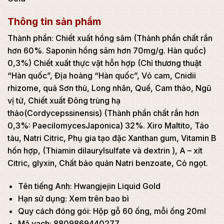
Thông tin sản phẩm
Thành phần: Chiết xuất hồng sâm (Thành phần chất rắn
hơn 60%. Saponin hồng sâm hơn 70mg/g. Hàn quốc)
0,3%) Chiết xuất thực vật hỗn hợp (Chỉ thương thuật
“Hàn quốc”, Địa hoàng “Hàn quốc”, Vỏ cam, Cnidii
rhizome, quả Sơn thù, Long nhãn, Quế, Cam thảo, Ngũ
vị tử, Chiết xuất Đông trùng hạ
thảo(Cordycepssinensis) (Thành phần chất rắn hơn
0,3%: PaecilomycesJaponica) 32%. Xiro Maltito, Táo
tàu, Natri Citric, Phụ gia tạo đặc Xanthan gum, Vitamin B
hốn hợp, (Thiamin dilaurylsulfate và dextrin ), A – xít
Citric, glyxin, Chất bảo quản Natri benzoate, Cỏ ngọt.
Tên tiếng Anh: Hwangjejin Liquid Gold
Hạn sử dụng: Xem trên bao bì
Quy cách đóng gói: Hộp gỗ 60 ống, mỗi ống 20ml
Mã vạch: 8809869440277