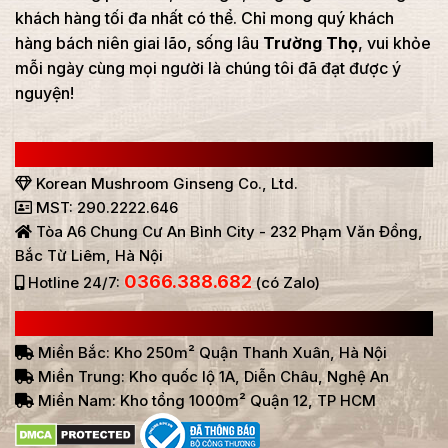
khách hàng tối đa nhất có thể. Chỉ mong quý khách
hàng bách niên giai lão, sống lâu
Trường Thọ
, vui khỏe
mỗi ngày cùng mọi người là chúng tôi đã đạt được ý
nguyện!
CÔNG TY TNHH SÂM NẤM HÀN QUỐC
Korean Mushroom Ginseng Co., Ltd.
MST: 290.2222.646
Tòa A6 Chung Cư An Bình City - 232 Phạm Văn Đồng,
Bắc Từ Liêm, Hà Nội
0366.388.682
Hotline 24/7:
(có Zalo)
HỆ THỐNG BÁN HÀNG Ở VIỆT NAM
Miền Bắc: Kho 250m² Quận Thanh Xuân, Hà Nội
Miền Trung: Kho quốc lộ 1A, Diễn Châu, Nghệ An
Miền Nam: Kho tổng 1000m² Quận 12, TP HCM