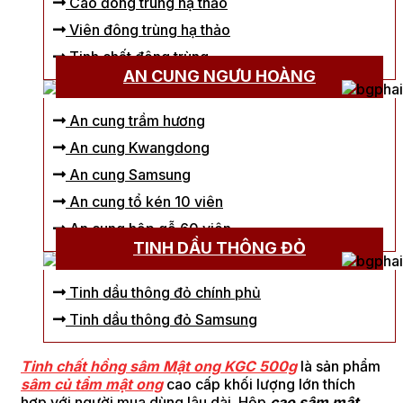
Cao đông trùng hạ thảo
Viên đông trùng hạ thảo
Tinh chất đông trùng
AN CUNG NGƯU HOÀNG
An cung trầm hương
An cung Kwangdong
An cung Samsung
An cung tổ kén 10 viên
An cung hộp gỗ 60 viên
TINH DẦU THÔNG ĐỎ
Tinh dầu thông đỏ chính phủ
Tinh dầu thông đỏ Samsung
Tinh chất hồng sâm Mật ong KGC 500g
là sản phẩm
sâm củ tẩm mật ong
cao cấp khối lượng lớn thích
hợp với người mua dùng lâu dài. Hộp
cao sâm mật