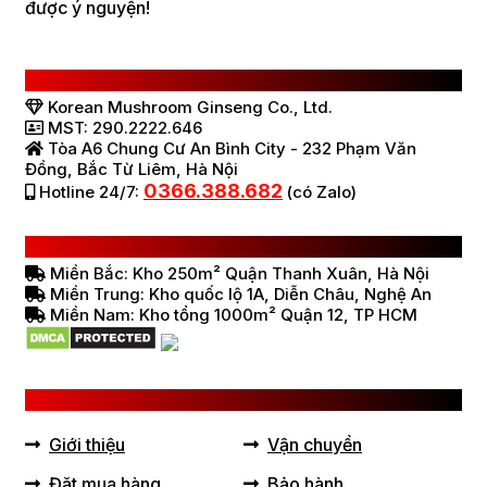
được ý nguyện!
CÔNG TY TNHH SÂM NẤM HÀN QUỐC
Korean Mushroom Ginseng Co., Ltd.
MST: 290.2222.646
Tòa A6 Chung Cư An Bình City - 232 Phạm Văn
Đồng, Bắc Từ Liêm, Hà Nội
0366.388.682
Hotline 24/7:
(có Zalo)
HỆ THỐNG BÁN HÀNG Ở VIỆT NAM
Miền Bắc: Kho 250m² Quận Thanh Xuân, Hà Nội
Miền Trung: Kho quốc lộ 1A, Diễn Châu, Nghệ An
Miền Nam: Kho tổng 1000m² Quận 12, TP HCM
LIÊN KẾT HỮU ÍCH
Giới thiệu
Vận chuyển
Đặt mua hàng
Bảo hành