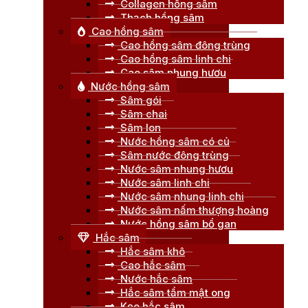
Collagen hồng sâm
Thạch hồng sâm
Cao hồng sâm
Cao hồng sâm đông trùng
Cao hồng sâm linh chi
Cao sâm nhung hươu
Nước hồng sâm
Sâm gói
Sâm chai
Sâm lon
Nước hồng sâm có củ
Sâm nước đông trùng
Nước sâm nhung hươu
Nước sâm linh chi
Nước sâm nhung linh chi
Nước sâm nấm thượng hoàng
Nước hồng sâm bổ gan
Hắc sâm
Hắc sâm khô
Cao hắc sâm
Nước hắc sâm
Hắc sâm tẩm mật ong
Kẹo hắc sâm