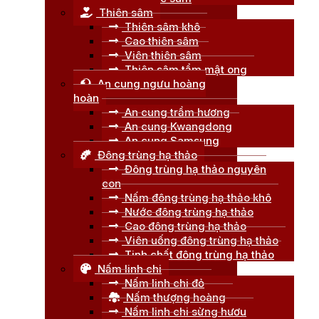
Thiên sâm
Thiên sâm khô
Cao thiên sâm
Viên thiên sâm
Thiên sâm tẩm mật ong
An cung ngưu hoàng
hoàn
An cung trầm hương
An cung Kwangdong
An cung Samsung
Đông trùng hạ thảo
Đông trùng hạ thảo nguyên
con
Nấm đông trùng hạ thảo khô
Nước đông trùng hạ thảo
Cao đông trùng hạ thảo
Viên uống đông trùng hạ thảo
Tinh chất đông trùng hạ thảo
Nấm linh chi
Nấm linh chi đỏ
Nấm thượng hoàng
Nấm linh chi sừng hươu