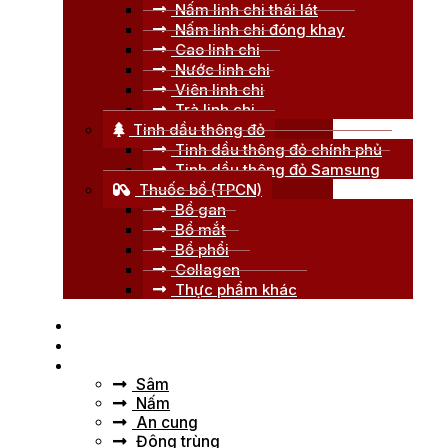
Nấm linh chi thái lát
Nấm linh chi đóng khay
Cao linh chi
Nước linh chi
Viên linh chi
Trà linh chi
Tinh dầu thông đỏ
Tinh dầu thông đỏ chính phủ
Tinh dầu thông đỏ Samsung
Thuốc bổ (TPCN)
Bổ gan
Bổ mắt
Bổ phổi
Collagen
Thực phẩm khác
Trang chủ
Giới thiệu
Tư vấn
Sâm
Nấm
An cung
Đông trùng