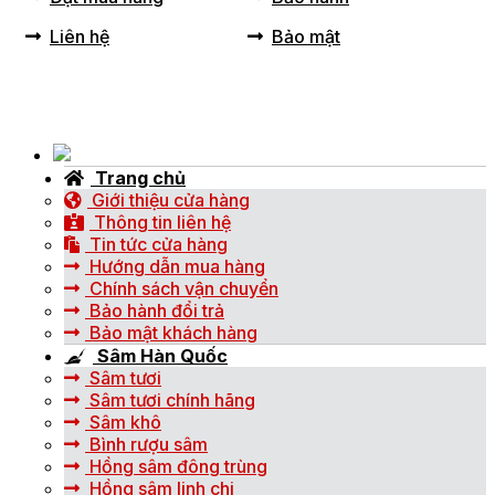
Liên hệ
Bảo mật
Trang chủ
Giới thiệu cửa hàng
Thông tin liên hệ
Tin tức cửa hàng
Hướng dẫn mua hàng
Chính sách vận chuyển
Bảo hành đổi trả
Bảo mật khách hàng
Sâm Hàn Quốc
Sâm tươi
Sâm tươi chính hãng
Sâm khô
Bình rượu sâm
Hồng sâm đông trùng
Hồng sâm linh chi