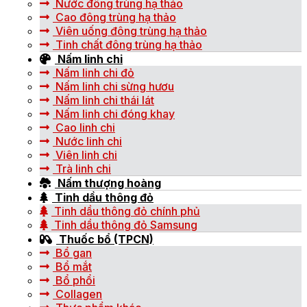
Nước đông trùng hạ thảo
Cao đông trùng hạ thảo
Viên uống đông trùng hạ thảo
Tinh chất đông trùng hạ thảo
Nấm linh chi
Nấm linh chi đỏ
Nấm linh chi sừng hươu
Nấm linh chi thái lát
Nấm linh chi đóng khay
Cao linh chi
Nước linh chi
Viên linh chi
Trà linh chi
Nấm thượng hoàng
Tinh dầu thông đỏ
Tinh dầu thông đỏ chính phủ
Tinh dầu thông đỏ Samsung
Thuốc bổ (TPCN)
Bổ gan
Bổ mắt
Bổ phổi
Collagen