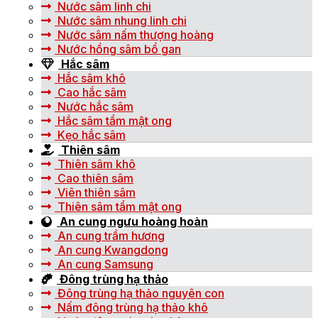
Nước sâm linh chi
Nước sâm nhung linh chi
Nước sâm nấm thượng hoàng
Nước hồng sâm bổ gan
Hắc sâm
Hắc sâm khô
Cao hắc sâm
Nước hắc sâm
Hắc sâm tẩm mật ong
Kẹo hắc sâm
Thiên sâm
Thiên sâm khô
Cao thiên sâm
Viên thiên sâm
Thiên sâm tẩm mật ong
An cung ngưu hoàng hoàn
An cung trầm hương
An cung Kwangdong
An cung Samsung
Đông trùng hạ thảo
Đông trùng hạ thảo nguyên con
Nấm đông trùng hạ thảo khô