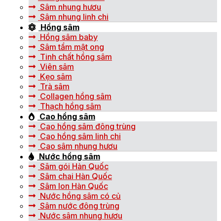
Sâm nhung hươu
Sâm nhung linh chi
Hồng sâm
Hồng sâm baby
Sâm tẩm mật ong
Tinh chất hồng sâm
Viên sâm
Kẹo sâm
Trà sâm
Collagen hồng sâm
Thạch hồng sâm
Cao hồng sâm
Cao hồng sâm đông trùng
Cao hồng sâm linh chi
Cao sâm nhung hươu
Nước hồng sâm
Sâm gói Hàn Quốc
Sâm chai Hàn Quốc
Sâm lon Hàn Quốc
Nước hồng sâm có củ
Sâm nước đông trùng
Nước sâm nhung hươu