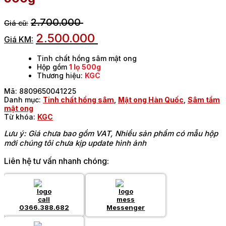
2.700.000
2.500.000
Tinh chất hồng sâm mật ong
Hộp gồm
1 lọ 500g
Thương hiệu:
KGC
Mã:
8809650041225
Danh mục:
Tinh chất hồng sâm
,
Mật ong Hàn Quốc
,
Sâm tẩm
mật ong
Từ khóa:
KGC
Lưu ý: Giá chưa bao gồm VAT, Nhiều sản phẩm có mẫu hộp
mới chúng tôi chưa kịp update hình ảnh
Liên hệ tư vấn nhanh chóng:
0366.388.682
Messenger