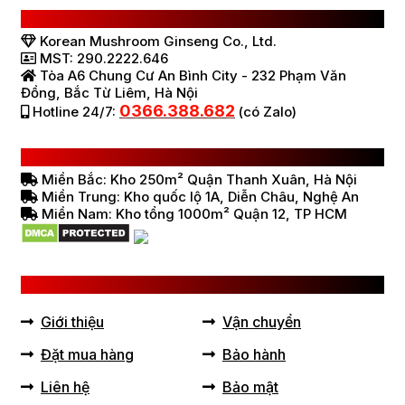
CÔNG TY TNHH SÂM NẤM HÀN QUỐC
Korean Mushroom Ginseng Co., Ltd.
MST: 290.2222.646
Tòa A6 Chung Cư An Bình City - 232 Phạm Văn
Đồng, Bắc Từ Liêm, Hà Nội
0366.388.682
Hotline 24/7:
(có Zalo)
HỆ THỐNG BÁN HÀNG Ở VIỆT NAM
Miền Bắc: Kho 250m² Quận Thanh Xuân, Hà Nội
Miền Trung: Kho quốc lộ 1A, Diễn Châu, Nghệ An
Miền Nam: Kho tổng 1000m² Quận 12, TP HCM
LIÊN KẾT HỮU ÍCH
Giới thiệu
Vận chuyển
Đặt mua hàng
Bảo hành
Liên hệ
Bảo mật