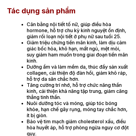
Tác dụng sản phẩm
Cân bằng nội tiết tố nữ, giúp điều hòa
hormone, hỗ trợ chu kỳ kinh nguyệt ổn định,
giảm rối loạn nội tiết ở phụ nữ sau tuổi 25.
Giảm triệu chứng tiền mãn kinh, làm dịu cảm
giác bốc hỏa, khô hạn, mất ngủ, mệt mỏi,
suy giảm ham muốn trong giai đoạn tiền mãn
kinh.
Dưỡng ẩm và làm mềm da, thúc đẩy sản xuất
collagen, cải thiện độ đàn hồi, giảm khô ráp,
hỗ trợ da săn chắc hơn.
Tăng cường trí nhớ, hỗ trợ chức năng thần
kinh, cải thiện khả năng tập trung, giảm căng
thẳng tinh thần.
Nuôi dưỡng tóc và móng, giúp tóc bóng
khỏe, hạn chế gãy rụng, móng tay chắc hơn,
ít bị giòn.
Bảo vệ tim mạch giảm cholesterol xấu, điều
hòa huyết áp, hỗ trợ phòng ngừa nguy cơ đột
quỵ.