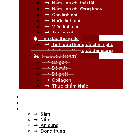
Nấm linh chi thái lát
Nấm linh chi đóng khay
Cao linh chi
Nước linh chi
Viên linh chi
Trà linh chi
Tinh dầu thông đỏ
Tinh dầu thông đỏ chính phủ
Tinh dầu thông đỏ Samsung
Thuốc bổ (TPCN)
Bổ gan
Bổ mắt
Bổ phổi
Collagen
Thực phẩm khác
Trang chủ
Giới thiệu
Tư vấn
Sâm
Nấm
An cung
Đông trùng