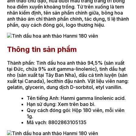
anh thảo chủ đạo, nửa dưới màu trắng trang trí bông
hoa điểm xuyến khoảng trống. Từ trên xuống là tem
nhãn kiểm định, tên sản phẩm chính giữa, bông hoa
anh thảo ám chỉ thành phần chính, tác dụng, tỉ lệ thành
phần, quy cách đóng gói, logo thương hiệu.
Thông tin sản phẩm
Thành phần: Tinh dầu hoa anh thảo 94,5% (sản xuất
tại Đức, chứa 9% axit gamma-linolenic), tinh dầu hạt
nho (sản xuất tại Tây Ban Nha), dầu cá tinh luyện (sản
xuất tại Canada), lecithin đậu nành. Vật liệu viên nang:
gelatin, glycerin, dung dịch D-sorbitol, etyl vanillin.
Tên tiếng Anh: Hanmi gamma linolenic acid.
Hạn sử dụng: Xem trên bao bì.
Quy cách đóng gói: Hộp 180 viên, mỗi viên
1g.
Mã vạch: 8802863105135