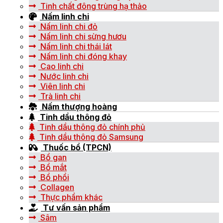
Tinh chất đông trùng hạ thảo
Nấm linh chi
Nấm linh chi đỏ
Nấm linh chi sừng hươu
Nấm linh chi thái lát
Nấm linh chi đóng khay
Cao linh chi
Nước linh chi
Viên linh chi
Trà linh chi
Nấm thượng hoàng
Tinh dầu thông đỏ
Tinh dầu thông đỏ chính phủ
Tinh dầu thông đỏ Samsung
Thuốc bổ (TPCN)
Bổ gan
Bổ mắt
Bổ phổi
Collagen
Thực phẩm khác
Tư vấn sản phẩm
Sâm