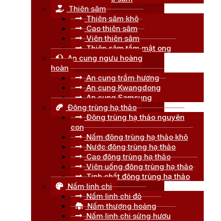
Thiên sâm
Thiên sâm khô
Cao thiên sâm
Viên thiên sâm
Thiên sâm tẩm mật ong
An cung ngưu hoàng
hoàn
An cung trầm hương
An cung Kwangdong
An cung Samsung
Đông trùng hạ thảo
Đông trùng hạ thảo nguyên
con
Nấm đông trùng hạ thảo khô
Nước đông trùng hạ thảo
Cao đông trùng hạ thảo
Viên uống đông trùng hạ thảo
Tinh chất đông trùng hạ thảo
Nấm linh chi
Nấm linh chi đỏ
Nấm thượng hoàng
Nấm linh chi sừng hươu