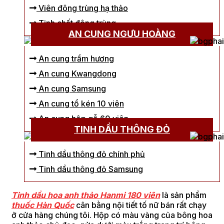
Viên đông trùng hạ thảo
Tinh chất đông trùng
AN CUNG NGƯU HOÀNG
An cung trầm hương
An cung Kwangdong
An cung Samsung
An cung tổ kén 10 viên
An cung hộp gỗ 60 viên
TINH DẦU THÔNG ĐỎ
Tinh dầu thông đỏ chính phủ
Tinh dầu thông đỏ Samsung
Tinh dầu hoa anh thảo Hanmi 180 viên
là sản phẩm
thuốc Hàn Quốc
cân bằng nội tiết tố nữ bán rất chạy
ở cửa hàng chúng tôi. Hộp có màu vàng của bông hoa