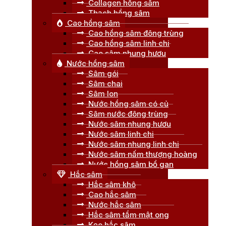
Collagen hồng sâm
Thạch hồng sâm
Cao hồng sâm
Cao hồng sâm đông trùng
Cao hồng sâm linh chi
Cao sâm nhung hươu
Nước hồng sâm
Sâm gói
Sâm chai
Sâm lon
Nước hồng sâm có củ
Sâm nước đông trùng
Nước sâm nhung hươu
Nước sâm linh chi
Nước sâm nhung linh chi
Nước sâm nấm thượng hoàng
Nước hồng sâm bổ gan
Hắc sâm
Hắc sâm khô
Cao hắc sâm
Nước hắc sâm
Hắc sâm tẩm mật ong
Kẹo hắc sâm