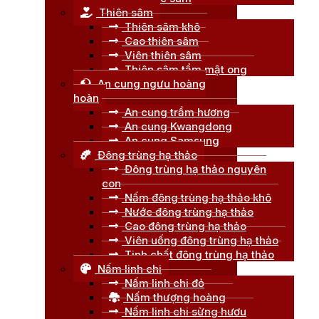
Thiên sâm
Thiên sâm khô
Cao thiên sâm
Viên thiên sâm
Thiên sâm tẩm mật ong
An cung ngưu hoàng
hoàn
An cung trầm hương
An cung Kwangdong
An cung Samsung
Đông trùng hạ thảo
Đông trùng hạ thảo nguyên
con
Nấm đông trùng hạ thảo khô
Nước đông trùng hạ thảo
Cao đông trùng hạ thảo
Viên uống đông trùng hạ thảo
Tinh chất đông trùng hạ thảo
Nấm linh chi
Nấm linh chi đỏ
Nấm thượng hoàng
Nấm linh chi sừng hươu