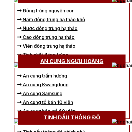
Đông trùng nguyên con
Nấm đông trùng hạ thảo khô
Nước đông trùng hạ thảo
Cao đông trùng hạ thảo
Viên đông trùng hạ thảo
Tinh chất đông trùng
AN CUNG NGƯU HOÀNG
An cung trầm hương
An cung Kwangdong
An cung Samsung
An cung tổ kén 10 viên
An cung hộp gỗ 60 viên
TINH DẦU THÔNG ĐỎ