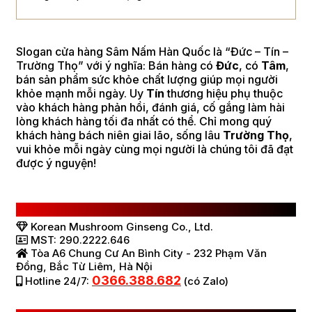
Slogan cửa hàng Sâm Nấm Hàn Quốc là “Đức – Tín –
Trường Thọ” với ý nghĩa: Bán hàng có
Đức
, có
Tâm
,
bán sản phẩm sức khỏe chất lượng giúp mọi người
khỏe mạnh mỗi ngày. Uy
Tín
thương hiệu phụ thuộc
vào khách hàng phản hồi, đánh giá, cố gắng làm hài
lòng khách hàng tối đa nhất có thể. Chỉ mong quý
khách hàng bách niên giai lão, sống lâu
Trường Thọ
,
vui khỏe mỗi ngày cùng mọi người là chúng tôi đã đạt
được ý nguyện!
CÔNG TY TNHH SÂM NẤM HÀN QUỐC
Korean Mushroom Ginseng Co., Ltd.
MST: 290.2222.646
Tòa A6 Chung Cư An Bình City - 232 Phạm Văn
Đồng, Bắc Từ Liêm, Hà Nội
0366.388.682
Hotline 24/7:
(có Zalo)