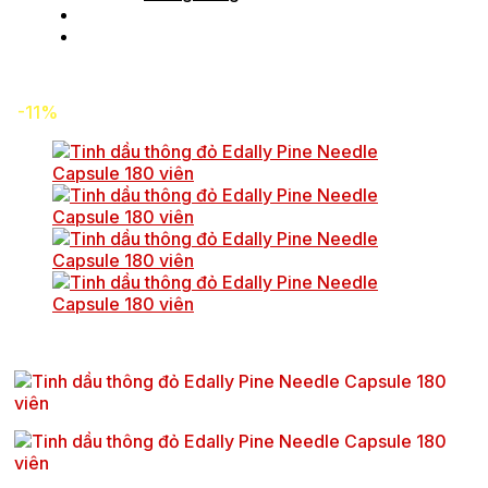
Tin tức
Liên hệ
-11%