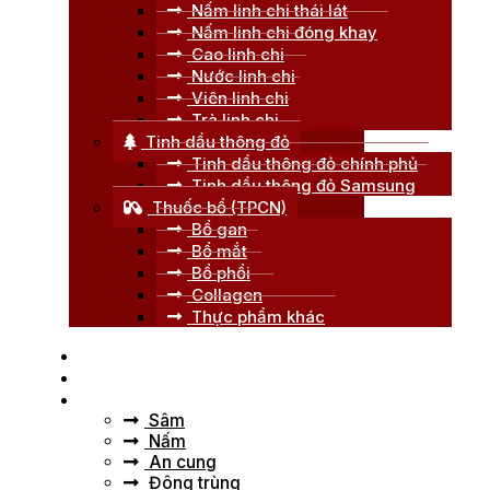
Nấm linh chi thái lát
Nấm linh chi đóng khay
Cao linh chi
Nước linh chi
Viên linh chi
Trà linh chi
Tinh dầu thông đỏ
Tinh dầu thông đỏ chính phủ
Tinh dầu thông đỏ Samsung
Thuốc bổ (TPCN)
Bổ gan
Bổ mắt
Bổ phổi
Collagen
Thực phẩm khác
Trang chủ
Giới thiệu
Tư vấn
Sâm
Nấm
An cung
Đông trùng