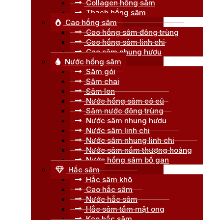
Collagen hồng sâm
Thạch hồng sâm
Cao hồng sâm
Cao hồng sâm đông trùng
Cao hồng sâm linh chi
Cao sâm nhung hươu
Nước hồng sâm
Sâm gói
Sâm chai
Sâm lon
Nước hồng sâm có củ
Sâm nước đông trùng
Nước sâm nhung hươu
Nước sâm linh chi
Nước sâm nhung linh chi
Nước sâm nấm thượng hoàng
Nước hồng sâm bổ gan
Hắc sâm
Hắc sâm khô
Cao hắc sâm
Nước hắc sâm
Hắc sâm tẩm mật ong
Kẹo hắc sâm