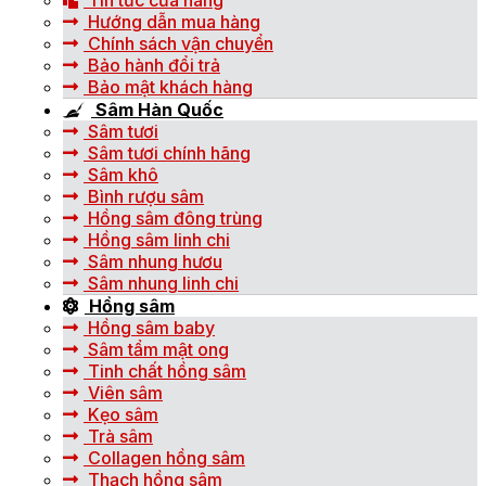
Tin tức cửa hàng
Hướng dẫn mua hàng
Chính sách vận chuyển
Bảo hành đổi trả
Bảo mật khách hàng
Sâm Hàn Quốc
Sâm tươi
Sâm tươi chính hãng
Sâm khô
Bình rượu sâm
Hồng sâm đông trùng
Hồng sâm linh chi
Sâm nhung hươu
Sâm nhung linh chi
Hồng sâm
Hồng sâm baby
Sâm tẩm mật ong
Tinh chất hồng sâm
Viên sâm
Kẹo sâm
Trà sâm
Collagen hồng sâm
Thạch hồng sâm