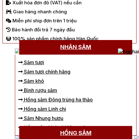
Xuất hóa đơn đỏ (VAT) nếu cần
Giao hàng nhanh chóng
Miễn phí ship đơn trên 1 triệu
Bảo hành đổi trả 7 ngày đầu
100% sản phẩm chính hãng Hàn Quốc
NHÂN SÂM
Sâm tươi
Sâm tươi chính hãng
Sâm khô
Bình rượu sâm
Hồng sâm Đông trùng hạ thảo
Hồng sâm Linh chi
Sâm Nhung hươu
Hồng sâm Linh chi Nhung hươu
HỒNG SÂM