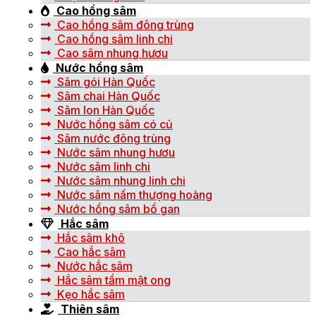
Cao hồng sâm
Cao hồng sâm đông trùng
Cao hồng sâm linh chi
Cao sâm nhung hươu
Nước hồng sâm
Sâm gói Hàn Quốc
Sâm chai Hàn Quốc
Sâm lon Hàn Quốc
Nước hồng sâm có củ
Sâm nước đông trùng
Nước sâm nhung hươu
Nước sâm linh chi
Nước sâm nhung linh chi
Nước sâm nấm thượng hoàng
Nước hồng sâm bổ gan
Hắc sâm
Hắc sâm khô
Cao hắc sâm
Nước hắc sâm
Hắc sâm tẩm mật ong
Kẹo hắc sâm
Thiên sâm