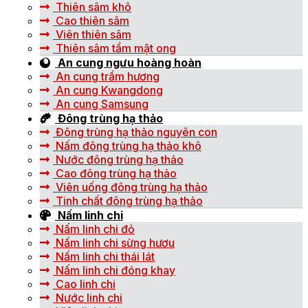
Thiên sâm khô
Cao thiên sâm
Viên thiên sâm
Thiên sâm tẩm mật ong
An cung ngưu hoàng hoàn
An cung trầm hương
An cung Kwangdong
An cung Samsung
Đông trùng hạ thảo
Đông trùng hạ thảo nguyên con
Nấm đông trùng hạ thảo khô
Nước đông trùng hạ thảo
Cao đông trùng hạ thảo
Viên uống đông trùng hạ thảo
Tinh chất đông trùng hạ thảo
Nấm linh chi
Nấm linh chi đỏ
Nấm linh chi sừng hươu
Nấm linh chi thái lát
Nấm linh chi đóng khay
Cao linh chi
Nước linh chi