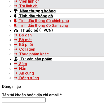
Viên linh chi
Trà linh chi
Nấm thượng hoàng
Tinh dầu thông đỏ
Tinh dầu thông đỏ chính phủ
Tinh dầu thông đỏ Samsung
Thuốc bổ (TPCN)
Bổ gan
Bổ mắt
Bổ phổi
Collagen
Thực phẩm khác
Tư vấn sản phẩm
Sâm
Nấm
An cung
Đông trùng
Đăng nhập
Tên tài khoản hoặc địa chỉ email
*