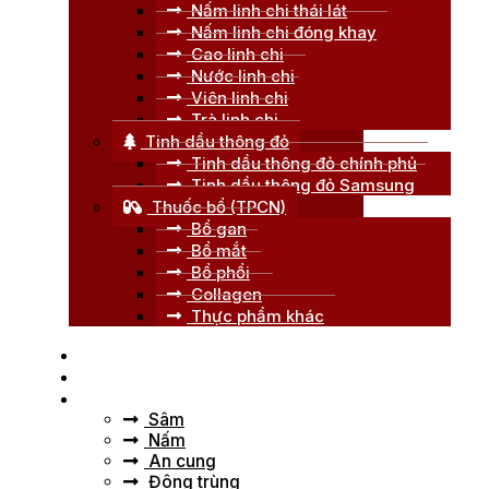
Nấm linh chi thái lát
Nấm linh chi đóng khay
Cao linh chi
Nước linh chi
Viên linh chi
Trà linh chi
Tinh dầu thông đỏ
Tinh dầu thông đỏ chính phủ
Tinh dầu thông đỏ Samsung
Thuốc bổ (TPCN)
Bổ gan
Bổ mắt
Bổ phổi
Collagen
Thực phẩm khác
Trang chủ
Giới thiệu
Tư vấn
Sâm
Nấm
An cung
Đông trùng