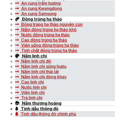
An cung trầm hương
An cung Kwangdong
An cung Samsung
Đông trùng hạ thảo
Đông trùng hạ thảo nguyên con
Nấm đông trùng hạ thảo khô
Nước đông trùng hạ thảo
Cao đông trùng hạ thảo
Viên uống đông trùng hạ thảo
Tinh chất đông trùng hạ thảo
Nấm linh chi
Nấm linh chi đỏ
Nấm linh chi sừng hươu
Nấm linh chi thái lát
Nấm linh chi đóng khay
Cao linh chi
Nước linh chi
Viên linh chi
Trà linh chi
Nấm thượng hoàng
Tinh dầu thông đỏ
Tinh dầu thông đỏ chính phủ