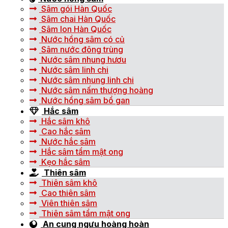
Sâm gói Hàn Quốc
Sâm chai Hàn Quốc
Sâm lon Hàn Quốc
Nước hồng sâm có củ
Sâm nước đông trùng
Nước sâm nhung hươu
Nước sâm linh chi
Nước sâm nhung linh chi
Nước sâm nấm thượng hoàng
Nước hồng sâm bổ gan
Hắc sâm
Hắc sâm khô
Cao hắc sâm
Nước hắc sâm
Hắc sâm tẩm mật ong
Kẹo hắc sâm
Thiên sâm
Thiên sâm khô
Cao thiên sâm
Viên thiên sâm
Thiên sâm tẩm mật ong
An cung ngưu hoàng hoàn