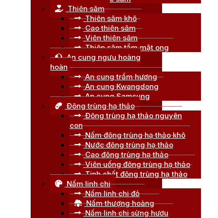
Thiên sâm
Thiên sâm khô
Cao thiên sâm
Viên thiên sâm
Thiên sâm tẩm mật ong
An cung ngưu hoàng
hoàn
An cung trầm hương
An cung Kwangdong
An cung Samsung
Đông trùng hạ thảo
Đông trùng hạ thảo nguyên
con
Nấm đông trùng hạ thảo khô
Nước đông trùng hạ thảo
Cao đông trùng hạ thảo
Viên uống đông trùng hạ thảo
Tinh chất đông trùng hạ thảo
Nấm linh chi
Nấm linh chi đỏ
Nấm thượng hoàng
Nấm linh chi sừng hươu