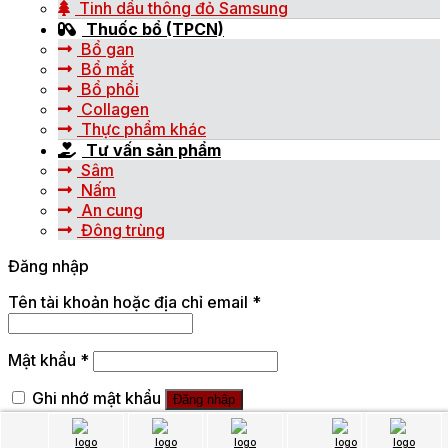
Tinh dầu thông đỏ Samsung
Thuốc bổ (TPCN)
Bổ gan
Bổ mắt
Bổ phổi
Collagen
Thực phẩm khác
Tư vấn sản phẩm
Sâm
Nấm
An cung
Đông trùng
Đăng nhập
Tên tài khoản hoặc địa chỉ email
*
Mật khẩu
*
Ghi nhớ mật khẩu
Đăng nhập
Quên mật khẩu?