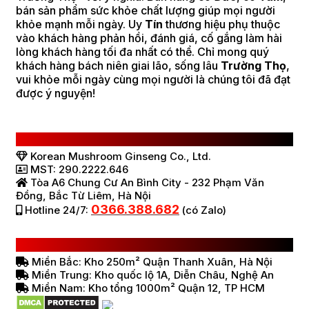
bán sản phẩm sức khỏe chất lượng giúp mọi người
khỏe mạnh mỗi ngày. Uy
Tín
thương hiệu phụ thuộc
vào khách hàng phản hồi, đánh giá, cố gắng làm hài
lòng khách hàng tối đa nhất có thể. Chỉ mong quý
khách hàng bách niên giai lão, sống lâu
Trường Thọ
,
vui khỏe mỗi ngày cùng mọi người là chúng tôi đã đạt
được ý nguyện!
CÔNG TY TNHH SÂM NẤM HÀN QUỐC
Korean Mushroom Ginseng Co., Ltd.
MST: 290.2222.646
Tòa A6 Chung Cư An Bình City - 232 Phạm Văn
Đồng, Bắc Từ Liêm, Hà Nội
0366.388.682
Hotline 24/7:
(có Zalo)
HỆ THỐNG BÁN HÀNG Ở VIỆT NAM
Miền Bắc: Kho 250m² Quận Thanh Xuân, Hà Nội
Miền Trung: Kho quốc lộ 1A, Diễn Châu, Nghệ An
Miền Nam: Kho tổng 1000m² Quận 12, TP HCM