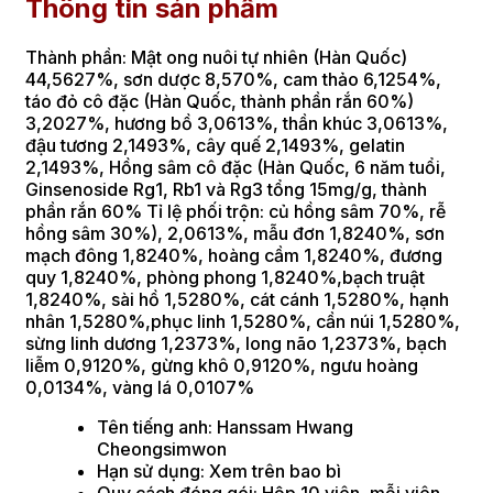
Thông tin sản phẩm
Thành phần: Mật ong nuôi tự nhiên (Hàn Quốc)
44,5627%, sơn dược 8,570%, cam thảo 6,1254%,
táo đỏ cô đặc (Hàn Quốc, thành phần rắn 60%)
3,2027%, hương bồ 3,0613%, thần khúc 3,0613%,
đậu tương 2,1493%, cây quế 2,1493%, gelatin
2,1493%, Hồng sâm cô đặc (Hàn Quốc, 6 năm tuổi,
Ginsenoside Rg1, Rb1 và Rg3 tổng 15mg/g, thành
phần rắn 60% Tỉ lệ phối trộn: củ hồng sâm 70%, rễ
hồng sâm 30%), 2,0613%, mẫu đơn 1,8240%, sơn
mạch đông 1,8240%, hoàng cầm 1,8240%, đương
quy 1,8240%, phòng phong 1,8240%,bạch truật
1,8240%, sài hồ 1,5280%, cát cánh 1,5280%, hạnh
nhân 1,5280%,phục linh 1,5280%, cần núi 1,5280%,
sừng linh dương 1,2373%, long não 1,2373%, bạch
liễm 0,9120%, gừng khô 0,9120%, ngưu hoàng
0,0134%, vàng lá 0,0107%
Tên tiếng anh: Hanssam Hwang
Cheongsimwon
Hạn sử dụng: Xem trên bao bì
Quy cách đóng gói: Hộp 10 viên, mỗi viên