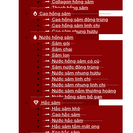
Collagen hồng sâm
Thạch hồng sâm
Cao hồng sâm
Cao hồng sâm đông trùng
Cao hồng sâm linh chi
Cao sâm nhung hươu
Nước hồng sâm
Sâm gói
Sâm chai
Sâm lon
Nước hồng sâm có củ
Sâm nước đông trùng
Nước sâm nhung hươu
Nước sâm linh chi
Nước sâm nhung linh chi
Nước sâm nấm thượng hoàng
Nước hồng sâm bổ gan
Hắc sâm
Hắc sâm khô
Cao hắc sâm
Nước hắc sâm
Hắc sâm tẩm mật ong
Kẹo hắc sâm