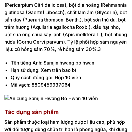
(Pericarpium Citri deliciosa), bột địa hoàng (Rehmannia
glutinosa (Gaertn) Libosch), chất làm ẩm (Glycerin), bột
sắn dây (Pueraria thomsoni Benth.), bột sơn thù du, bột
trầm hương (Aquilaria agallocha Roxb.), dầu hạt nho,
bột sữa ong chúa sấy lạnh (Apis mellifera L.), bột nhung
hươu (Cornu Cervi parvum). Tỷ lệ phối hợp sâm nguyên
liệu: củ hồng sâm 70%, rễ hồng sâm 30%.3
Tên tiếng Anh: Samjin hwang bo hwan
Hạn sử dụng: Xem trên bao bì
Quy cách đóng gói: Hộp 10 viên
Mã vạch: 8809459937064
Tác dụng sản phẩm
Sản phẩm thuộc loại hàm lượng dược liệu cao, phù hợp
với đối tượng dùng chữa trị hơn là phòng ngừa, khi dùng