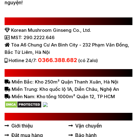
nguyện!
CÔNG TY TNHH SÂM NẤM HÀN QUỐC
Korean Mushroom Ginseng Co., Ltd.
MST: 290.2222.646
Tòa A6 Chung Cư An Bình City - 232 Phạm Văn Đồng,
Bắc Từ Liêm, Hà Nội
0366.388.682
Hotline 24/7:
(có Zalo)
HỆ THỐNG BÁN HÀNG Ở VIỆT NAM
Miền Bắc: Kho 250m² Quận Thanh Xuân, Hà Nội
Miền Trung: Kho quốc lộ 1A, Diễn Châu, Nghệ An
Miền Nam: Kho tổng 1000m² Quận 12, TP HCM
LIÊN KẾT HỮU ÍCH
Giới thiệu
Vận chuyển
Đặt mua hàng
Bảo hành