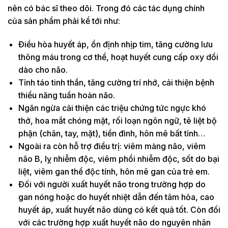
nên có bác sĩ theo dõi. Trong đó các tác dụng chính
của sản phẩm phải kể tới như:
Điều hòa huyết áp, ổn định nhịp tim, tăng cường lưu
thông máu trong cơ thể, hoạt huyết cung cấp oxy dồi
dào cho não.
Tỉnh táo tinh thần, tăng cường trí nhớ, cải thiện bệnh
thiểu năng tuần hoàn não.
Ngăn ngừa cải thiện các triệu chứng tức ngực khó
thở, hoa mắt chóng mặt, rối loạn ngôn ngữ, tê liệt bộ
phận (chân, tay, mặt), tiền đình, hôn mê bất tỉnh…
Ngoài ra còn hỗ trợ điều trị: viêm màng não, viêm
não B, lỵ nhiễm độc, viêm phổi nhiễm độc, sốt do bại
liệt, viêm gan thể độc tính, hôn mê gan của trẻ em.
Đối với người xuất huyết não trong trường hợp do
gan nóng hoặc do huyết nhiệt dẫn đến tâm hỏa, cao
huyết áp, xuất huyết não dùng có kết quả tốt. Còn đối
với các trường hợp xuất huyết não do nguyên nhân