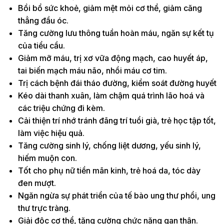
Bồi bổ sức khoẻ, giảm mệt mỏi cơ thể, giảm căng
thẳng đầu óc.
Tăng cường lưu thông tuần hoàn máu, ngăn sự kết tụ
của tiểu cầu.
Giảm mỡ máu, trị xơ vữa động mạch, cao huyết áp,
tai biến mạch máu não, nhồi máu cơ tim.
Trị cách bệnh đái tháo đường, kiểm soát đường huyết
Kéo dài thanh xuân, làm chậm quá trình lão hoá và
các triệu chứng đi kèm.
Cải thiện trí nhớ tránh đãng trí tuổi già, trẻ học tập tốt,
làm việc hiệu quả.
Tăng cường sinh lý, chống liệt dương, yếu sinh lý,
hiếm muộn con.
Tốt cho phụ nữ tiền mãn kinh, trẻ hoá da, tóc dày
đen mượt.
Ngăn ngừa sự phát triển của tế bào ung thư phổi, ung
thư trực tràng.
Giải độc cơ thể, tăng cường chức năng gan thận.