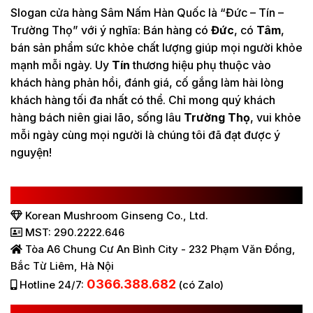
Slogan cửa hàng Sâm Nấm Hàn Quốc là “Đức – Tín –
Trường Thọ” với ý nghĩa: Bán hàng có
Đức
, có
Tâm
,
bán sản phẩm sức khỏe chất lượng giúp mọi người khỏe
mạnh mỗi ngày. Uy
Tín
thương hiệu phụ thuộc vào
khách hàng phản hồi, đánh giá, cố gắng làm hài lòng
khách hàng tối đa nhất có thể. Chỉ mong quý khách
hàng bách niên giai lão, sống lâu
Trường Thọ
, vui khỏe
mỗi ngày cùng mọi người là chúng tôi đã đạt được ý
nguyện!
CÔNG TY TNHH SÂM NẤM HÀN QUỐC
Korean Mushroom Ginseng Co., Ltd.
MST: 290.2222.646
Tòa A6 Chung Cư An Bình City - 232 Phạm Văn Đồng,
Bắc Từ Liêm, Hà Nội
0366.388.682
Hotline 24/7:
(có Zalo)
HỆ THỐNG BÁN HÀNG Ở VIỆT NAM