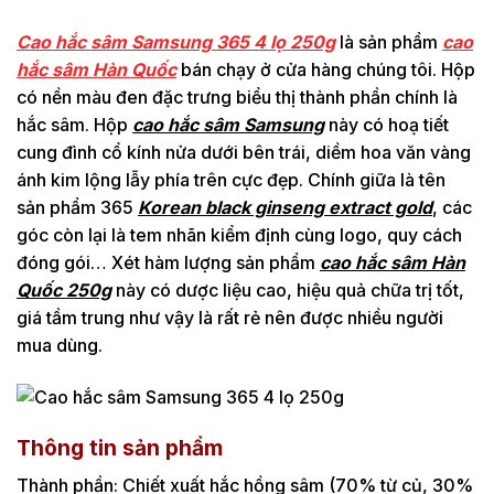
Cao hắc sâm Samsung 365 4 lọ 250g
là sản phẩm
cao
hắc sâm Hàn Quốc
bán chạy ở cửa hàng chúng tôi. Hộp
có nền màu đen đặc trưng biểu thị thành phần chính là
hắc sâm. Hộp
cao hắc sâm Samsung
này có hoạ tiết
cung đình cổ kính nửa dưới bên trái, diềm hoa văn vàng
ánh kim lộng lẫy phía trên cực đẹp. Chính giữa là tên
sản phẩm 365
Korean black ginseng extract gold
, các
góc còn lại là tem nhãn kiểm định cùng logo, quy cách
đóng gói… Xét hàm lượng sản phẩm
cao hắc sâm Hàn
Quốc 250g
này có dược liệu cao, hiệu quả chữa trị tốt,
giá tầm trung như vậy là rất rẻ nên được nhiều người
mua dùng.
Thông tin sản phẩm
Thành phần: Chiết xuất hắc hồng sâm (70% từ củ, 30%