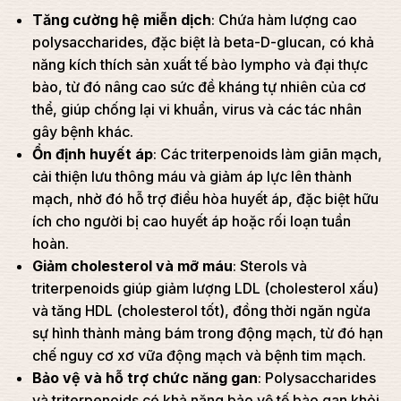
Tăng cường hệ miễn dịch
: Chứa hàm lượng cao
polysaccharides, đặc biệt là beta-D-glucan, có khả
năng kích thích sản xuất tế bào lympho và đại thực
bào, từ đó nâng cao sức đề kháng tự nhiên của cơ
thể, giúp chống lại vi khuẩn, virus và các tác nhân
gây bệnh khác.
Ổn định huyết áp
: Các triterpenoids làm giãn mạch,
cải thiện lưu thông máu và giảm áp lực lên thành
mạch, nhờ đó hỗ trợ điều hòa huyết áp, đặc biệt hữu
ích cho người bị cao huyết áp hoặc rối loạn tuần
hoàn.
Giảm cholesterol và mỡ máu
: Sterols và
triterpenoids giúp giảm lượng LDL (cholesterol xấu)
và tăng HDL (cholesterol tốt), đồng thời ngăn ngừa
sự hình thành mảng bám trong động mạch, từ đó hạn
chế nguy cơ xơ vữa động mạch và bệnh tim mạch.
Bảo vệ và hỗ trợ chức năng gan
: Polysaccharides
và triterpenoids có khả năng bảo vệ tế bào gan khỏi