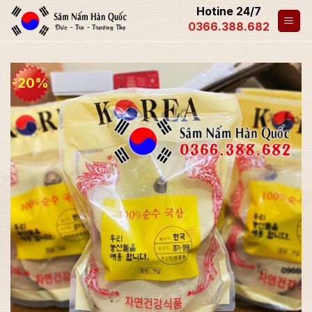
Hotine 24/7
0366.388.682
-20%