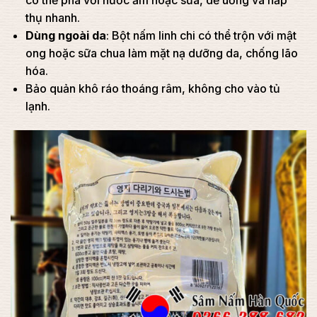
có thể pha với nước ấm hoặc sữa, dễ uống và hấp
thụ nhanh.
Dùng ngoài da
: Bột nấm linh chi có thể trộn với mật
ong hoặc sữa chua làm mặt nạ dưỡng da, chống lão
hóa.
Bảo quản khô ráo thoáng râm, không cho vào tủ
lạnh.