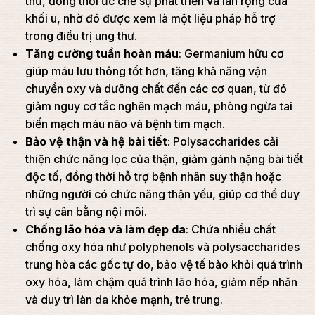
thư, đồng thời ức chế sự phát triển và lan rộng của
khối u, nhờ đó được xem là một liệu pháp hỗ trợ
trong điều trị ung thư.
Tăng cường tuần hoàn máu
: Germanium hữu cơ
giúp máu lưu thông tốt hơn, tăng khả năng vận
chuyển oxy và dưỡng chất đến các cơ quan, từ đó
giảm nguy cơ tắc nghẽn mạch máu, phòng ngừa tai
biến mạch máu não và bệnh tim mạch.
Bảo vệ thận và hệ bài tiết
: Polysaccharides cải
thiện chức năng lọc của thận, giảm gánh nặng bài tiết
độc tố, đồng thời hỗ trợ bệnh nhân suy thận hoặc
những người có chức năng thận yếu, giúp cơ thể duy
trì sự cân bằng nội môi.
Chống lão hóa và làm đẹp da
: Chứa nhiều chất
chống oxy hóa như polyphenols và polysaccharides
trung hòa các gốc tự do, bảo vệ tế bào khỏi quá trình
oxy hóa, làm chậm quá trình lão hóa, giảm nếp nhăn
và duy trì làn da khỏe mạnh, trẻ trung.