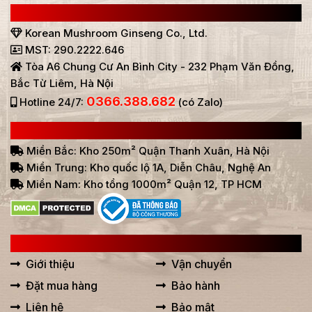
CÔNG TY TNHH SÂM NẤM HÀN QUỐC
Korean Mushroom Ginseng Co., Ltd.
MST: 290.2222.646
Tòa A6 Chung Cư An Bình City - 232 Phạm Văn Đồng,
Bắc Từ Liêm, Hà Nội
0366.388.682
Hotline 24/7:
(có Zalo)
HỆ THỐNG BÁN HÀNG Ở VIỆT NAM
Miền Bắc: Kho 250m² Quận Thanh Xuân, Hà Nội
Miền Trung: Kho quốc lộ 1A, Diễn Châu, Nghệ An
Miền Nam: Kho tổng 1000m² Quận 12, TP HCM
LIÊN KẾT HỮU ÍCH
Giới thiệu
Vận chuyển
Đặt mua hàng
Bảo hành
Liên hệ
Bảo mật