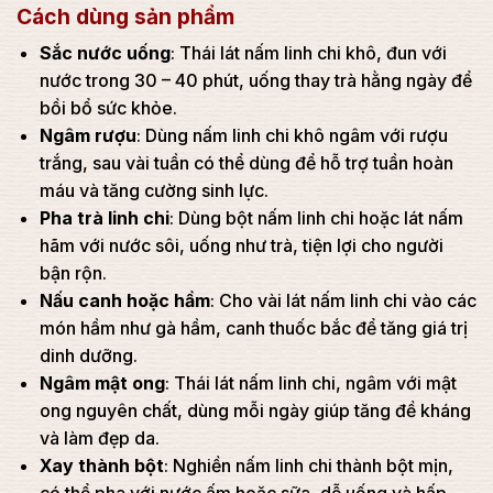
Cách dùng sản phẩm
Sắc nước uống
: Thái lát nấm linh chi khô, đun với
nước trong 30 – 40 phút, uống thay trà hằng ngày để
bồi bổ sức khỏe.
Ngâm rượu
: Dùng nấm linh chi khô ngâm với rượu
trắng, sau vài tuần có thể dùng để hỗ trợ tuần hoàn
máu và tăng cường sinh lực.
Pha trà linh chi
: Dùng bột nấm linh chi hoặc lát nấm
hãm với nước sôi, uống như trà, tiện lợi cho người
bận rộn.
Nấu canh hoặc hầm
: Cho vài lát nấm linh chi vào các
món hầm như gà hầm, canh thuốc bắc để tăng giá trị
dinh dưỡng.
Ngâm mật ong
: Thái lát nấm linh chi, ngâm với mật
ong nguyên chất, dùng mỗi ngày giúp tăng đề kháng
và làm đẹp da.
Xay thành bột
: Nghiền nấm linh chi thành bột mịn,