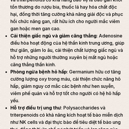
tổn thương do rượu bia, thuốc lá hay hóa chất độc
hại, đồng thời tăng cường khả năng giải độc và phục
hồi chức năng gan, rất hữu ích cho người mắc viêm
gan hoặc men gan cao.
Cải thiện giấc ngủ và giảm căng thẳng
: Adenosine
điều hòa hoạt động của hệ thần kinh trung ương, giúp
thư giãn, giảm lo âu, cải thiện chất lượng giấc ngủ và
hỗ trợ những người thường xuyên bị mất ngủ hoặc
căng thẳng thần kinh.
Phòng ngừa bệnh hô hấp
: Germanium hữu cơ tăng
cường lượng oxy trong máu, cải thiện chức năng hô
hấp, giảm nguy cơ mắc các bệnh như hen suyễn,
viêm phế quản và hỗ trợ tốt cho người có hệ hô hấp
yếu.
Hỗ trợ điều trị ung thư
: Polysaccharides và
triterpenoids có khả năng kích hoạt tế bào miễn dịch
như NK cells và đại thực bào để tiêu diệt tế bào ung