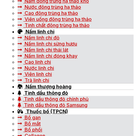
Nấm đông trùng hạ thảo khô
Nước đông trùng hạ thảo
Cao đông trùng hạ thảo
Viên uống đông trùng hạ thảo
Tinh chất đông trùng hạ thảo
Nấm linh chi
Nấm linh chi đỏ
Nấm linh chi sừng hươu
Nấm linh chi thái lát
Nấm linh chi đóng khay
Cao linh chi
Nước linh chi
Viên linh chi
Trà linh chi
Nấm thượng hoàng
Tinh dầu thông đỏ
Tinh dầu thông đỏ chính phủ
Tinh dầu thông đỏ Samsung
Thuốc bổ (TPCN)
Bổ gan
Bổ mắt
Bổ phổi
Collagen