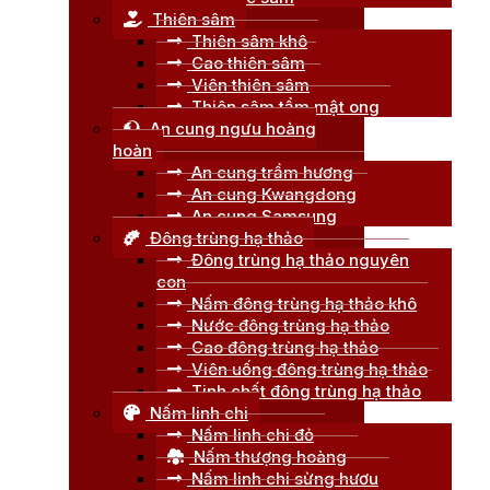
Thiên sâm
Thiên sâm khô
Cao thiên sâm
Viên thiên sâm
Thiên sâm tẩm mật ong
An cung ngưu hoàng
hoàn
An cung trầm hương
An cung Kwangdong
An cung Samsung
Đông trùng hạ thảo
Đông trùng hạ thảo nguyên
con
Nấm đông trùng hạ thảo khô
Nước đông trùng hạ thảo
Cao đông trùng hạ thảo
Viên uống đông trùng hạ thảo
Tinh chất đông trùng hạ thảo
Nấm linh chi
Nấm linh chi đỏ
Nấm thượng hoàng
Nấm linh chi sừng hươu