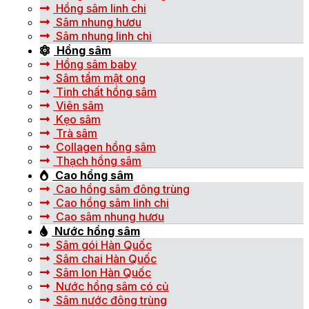
Hồng sâm linh chi
Sâm nhung hươu
Sâm nhung linh chi
Hồng sâm
Hồng sâm baby
Sâm tẩm mật ong
Tinh chất hồng sâm
Viên sâm
Kẹo sâm
Trà sâm
Collagen hồng sâm
Thạch hồng sâm
Cao hồng sâm
Cao hồng sâm đông trùng
Cao hồng sâm linh chi
Cao sâm nhung hươu
Nước hồng sâm
Sâm gói Hàn Quốc
Sâm chai Hàn Quốc
Sâm lon Hàn Quốc
Nước hồng sâm có củ
Sâm nước đông trùng