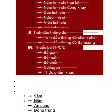
Nấm linh chi thái lát
Nấm linh chi đóng khay
Cao linh chi
Nước linh chi
Viên linh chi
Trà linh chi
Tinh dầu thông đỏ
Tinh dầu thông đỏ chính phủ
Tinh dầu thông đỏ Samsung
Thuốc bổ (TPCN)
Bổ gan
Bổ mắt
Bổ phổi
Collagen
Thực phẩm khác
Trang chủ
Giới thiệu
Tư vấn
Sâm
Nấm
An cung
Đông trùng