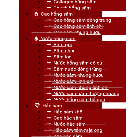
Collagen hồng sâm
Thạch hồng sâm
Cao hồng sâm
Cao hồng sâm đông trùng
Cao hồng sâm linh chi
Cao sâm nhung hươu
Nước hồng sâm
Sâm gói
Sâm chai
Sâm lon
Nước hồng sâm có củ
Sâm nước đông trùng
Nước sâm nhung hươu
Nước sâm linh chi
Nước sâm nhung linh chi
Nước sâm nấm thượng hoàng
Nước hồng sâm bổ gan
Hắc sâm
Hắc sâm khô
Cao hắc sâm
Nước hắc sâm
Hắc sâm tẩm mật ong
Kẹo hắc sâm