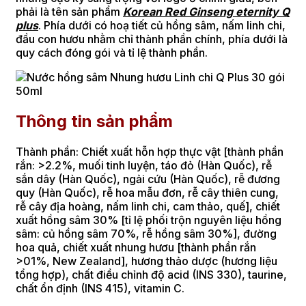
phải là tên sản phẩm
Korean Red Ginseng eternity Q
plus
. Phía dưới có hoạ tiết củ hồng sâm, nấm linh chi,
đầu con hươu nhằm chỉ thành phần chính, phía dưới là
quy cách đóng gói và tỉ lệ thành phần.
Thông tin sản phẩm
Thành phần: Chiết xuất hỗn hợp thực vật [thành phần
rắn: >2.2%, muối tinh luyện, táo đỏ (Hàn Quốc), rễ
sắn dây (Hàn Quốc), ngải cứu (Hàn Quốc), rễ đương
quy (Hàn Quốc), rễ hoa mẫu đơn, rễ cây thiên cung,
rễ cây địa hoàng, nấm linh chi, cam thảo, quế], chiết
xuất hồng sâm 30% [tỉ lệ phối trộn nguyên liệu hồng
sâm: củ hồng sâm 70%, rễ hồng sâm 30%], đường
hoa quả, chiết xuất nhung hươu [thành phần rắn
>01%, New Zealand], hương thảo dược (hương liệu
tổng hợp), chất điều chỉnh độ acid (INS 330), taurine,
chất ổn định (INS 415), vitamin C.