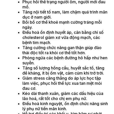
Phục hồi thể trạng người ốm, người mới đau
mổ.
Tăng nội tiết tố nam, làm chậm quá trình mãn
dục ở nam giới.
Bồi bổ cơ thể khoẻ mạnh cường tráng mỗi
ngày.
Điều hoà ổn định huyết áp, cân bằng chỉ số
cholesterol giảm xơ vữa động mạch, các
bệnh tim mạch.
Tăng cường chức năng gan thận giúp đào
thải độc tốt ra khỏi cơ thể tốt hơn.
Phòng ngừa các bệnh đường hô hấp như hen
suyễn.
Tăng số lượng hồng cầu, huyết sắc tố, tăng
đề kháng, ít bị ốm vặt, cảm cúm khi trở trời.
Giảm stress căng thẳng do áp lực học tập
làm việc, phục hồi thể lực xua tan mệt mỏi
đau cơ.
Kéo dài thanh xuân, giảm các dấu hiệu của
lão hoá, rất tốt cho chị em phụ nữ.
Điều hoà kinh nguyệt, ổn định chức năng sinh
lý phụ nữ tiền mãn kinh.
Hỗ trợ điều trị các khối u, kìm hãm sự phát