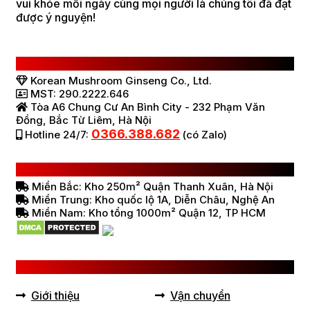
vui khỏe mỗi ngày cùng mọi người là chúng tôi đã đạt
được ý nguyện!
CÔNG TY TNHH SÂM NẤM HÀN QUỐC
Korean Mushroom Ginseng Co., Ltd.
MST: 290.2222.646
Tòa A6 Chung Cư An Bình City - 232 Phạm Văn
Đồng, Bắc Từ Liêm, Hà Nội
0366.388.682
Hotline 24/7:
(có Zalo)
HỆ THỐNG BÁN HÀNG Ở VIỆT NAM
Miền Bắc: Kho 250m² Quận Thanh Xuân, Hà Nội
Miền Trung: Kho quốc lộ 1A, Diễn Châu, Nghệ An
Miền Nam: Kho tổng 1000m² Quận 12, TP HCM
LIÊN KẾT HỮU ÍCH
Giới thiệu
Vận chuyển