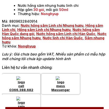
Nước hồng sâm nhung hươu linh chi
Hộp gồm
30 gói
, mỗi gói
50ml
Thương hiệu:
Nonghyup
Mã:
8809632840914
Danh mục:
Nước hồng sâm Linh chi Nhung hươu
,
Hồng sâm
Linh chi
,
Hồng sâm Linh chi Nhung hươu
,
Nước hồng sâm
Hàn Quốc dạng gói
,
Nước hồng sâm Linh chi Hàn Quốc
,
Nước
hồng sâm Nhung hươu
,
Nước linh chi Hàn Quốc
,
Sâm nhung
hươu
Từ khóa:
Nonghyup
Lưu ý: Giá chưa bao gồm VAT, Nhiều sản phẩm có mẫu hộp
mới chúng tôi chưa kịp update hình ảnh
Liên hệ tư vấn nhanh chóng:
0366.388.682
Messenger