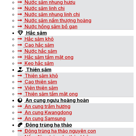
Nước sâm nhung hươu
Nước sâm linh chi
Nước sâm nhung linh chi
Nước sâm nấm thượng hoàng
Nước hồng sâm bổ gan
Hắc sâm
Hắc sâm khô
Cao hắc sâm
Nước hắc sâm
Hắc sâm tẩm mật ong
Kẹo hắc sâm
Thiên sâm
Thiên sâm khô
Cao thiên sâm
Viên thiên sâm
Thiên sâm tẩm mật ong
An cung ngưu hoàng hoàn
An cung trầm hương
An cung Kwangdong
An cung Samsung
Đông trùng hạ thảo
Đông trùng hạ thảo nguyên con