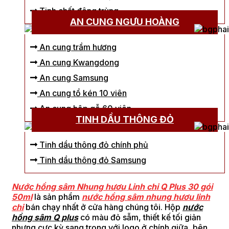
Tinh chất đông trùng
AN CUNG NGƯU HOÀNG
An cung trầm hương
An cung Kwangdong
An cung Samsung
An cung tổ kén 10 viên
An cung hộp gỗ 60 viên
TINH DẦU THÔNG ĐỎ
Tinh dầu thông đỏ chính phủ
Tinh dầu thông đỏ Samsung
Nước hồng sâm Nhung hươu Linh chi Q Plus 30 gói
50ml
là sản phẩm
nước hồng sâm nhung hươu linh
chi
bán chạy nhất ở cửa hàng chúng tôi. Hộp
nước
hồng sâm Q plus
có màu đỏ sẫm, thiết kế tối giản
nhưng cực kỳ sang trọng với logo ở chính giữa, bên