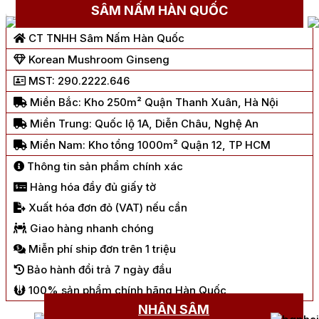
Chat Zalo
SÂM NẤM HÀN QUỐC
CT TNHH Sâm Nấm Hàn Quốc
Korean Mushroom Ginseng
MST: 290.2222.646
Miền Bắc: Kho 250m² Quận Thanh Xuân, Hà Nội
Miền Trung: Quốc lộ 1A, Diễn Châu, Nghệ An
Miền Nam: Kho tổng 1000m² Quận 12, TP HCM
Thông tin sản phẩm chính xác
Hàng hóa đầy đủ giấy tờ
Xuất hóa đơn đỏ (VAT) nếu cần
Giao hàng nhanh chóng
Miễn phí ship đơn trên 1 triệu
Bảo hành đổi trả 7 ngày đầu
100% sản phẩm chính hãng Hàn Quốc
NHÂN SÂM