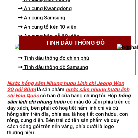
An cung Kwangdong
An cung Samsung
An cung tổ kén 10 viên
An cung hộp gỗ 60 viên
TINH DẦU THÔNG ĐỎ
Tinh dầu thông đỏ chính phủ
Tinh dầu thông đỏ Samsung
Nước hồng sâm Nhung hươu Linh chi Jeong Won
20 gói 80ml
là sản phẩm
nước sâm nhung hươu linh
chi Hàn Quốc
có bán ở cửa hàng chúng tôi. Hộp
hồng
sâm linh chi nhung hươu
có màu đỏ sẫm phía trên có
dây xách, bên phải có hoạ tiết nấm linh chi và củ
hồng sâm trên đĩa, phía sau là hoạ tiết con hươu, con
rồng, cung điện. Bên trái có tên sản phẩm và quy
cách đóng gói trên nền vàng, phía dưới là logo
thương hiệu.