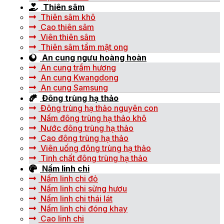
Thiên sâm
Thiên sâm khô
Cao thiên sâm
Viên thiên sâm
Thiên sâm tẩm mật ong
An cung ngưu hoàng hoàn
An cung trầm hương
An cung Kwangdong
An cung Samsung
Đông trùng hạ thảo
Đông trùng hạ thảo nguyên con
Nấm đông trùng hạ thảo khô
Nước đông trùng hạ thảo
Cao đông trùng hạ thảo
Viên uống đông trùng hạ thảo
Tinh chất đông trùng hạ thảo
Nấm linh chi
Nấm linh chi đỏ
Nấm linh chi sừng hươu
Nấm linh chi thái lát
Nấm linh chi đóng khay
Cao linh chi