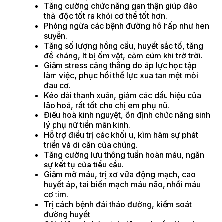
Tăng cường chức năng gan thận giúp đào
thải độc tốt ra khỏi cơ thể tốt hơn.
Phòng ngừa các bệnh đường hô hấp như hen
suyễn.
Tăng số lượng hồng cầu, huyết sắc tố, tăng
đề kháng, ít bị ốm vặt, cảm cúm khi trở trời.
Giảm stress căng thẳng do áp lực học tập
làm việc, phục hồi thể lực xua tan mệt mỏi
đau cơ.
Kéo dài thanh xuân, giảm các dấu hiệu của
lão hoá, rất tốt cho chị em phụ nữ.
Điều hoà kinh nguyệt, ổn định chức năng sinh
lý phụ nữ tiền mãn kinh.
Hỗ trợ điều trị các khối u, kìm hãm sự phát
triển và di căn của chúng.
Tăng cường lưu thông tuần hoàn máu, ngăn
sự kết tụ của tiểu cầu.
Giảm mỡ máu, trị xơ vữa động mạch, cao
huyết áp, tai biến mạch máu não, nhồi máu
cơ tim.
Trị cách bệnh đái tháo đường, kiểm soát
đường huyết