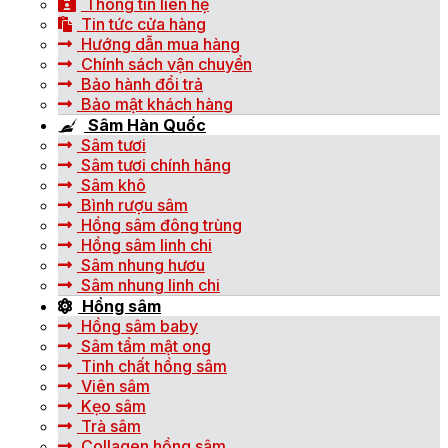
Thông tin liên hệ
Tin tức cửa hàng
Hướng dẫn mua hàng
Chính sách vận chuyển
Bảo hành đổi trả
Bảo mật khách hàng
Sâm Hàn Quốc
Sâm tươi
Sâm tươi chính hãng
Sâm khô
Bình rượu sâm
Hồng sâm đông trùng
Hồng sâm linh chi
Sâm nhung hươu
Sâm nhung linh chi
Hồng sâm
Hồng sâm baby
Sâm tẩm mật ong
Tinh chất hồng sâm
Viên sâm
Kẹo sâm
Trà sâm
Collagen hồng sâm