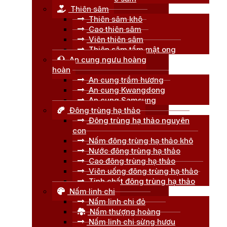
Thiên sâm
Thiên sâm khô
Cao thiên sâm
Viên thiên sâm
Thiên sâm tẩm mật ong
An cung ngưu hoàng
hoàn
An cung trầm hương
An cung Kwangdong
An cung Samsung
Đông trùng hạ thảo
Đông trùng hạ thảo nguyên
con
Nấm đông trùng hạ thảo khô
Nước đông trùng hạ thảo
Cao đông trùng hạ thảo
Viên uống đông trùng hạ thảo
Tinh chất đông trùng hạ thảo
Nấm linh chi
Nấm linh chi đỏ
Nấm thượng hoàng
Nấm linh chi sừng hươu