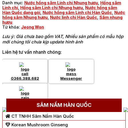
Danh mục:
Nước hồng sâm Linh chi Nhung hươu
,
Hồng sâm
Linh chi
,
Hồng sâm Linh chi Nhung hươu
,
Nước hồng sâm
Hàn Quốc dạng gói
,
Nước hồng sâm Linh chi Hàn Quốc
,
Nước
hồng sâm Nhung hươu
,
Nước linh chi Hàn Quốc
,
Sâm nhung
hươu
Từ khóa:
Jeong Won
Lưu ý: Giá chưa bao gồm VAT, Nhiều sản phẩm có mẫu hộp
mới chúng tôi chưa kịp update hình ảnh
Liên hệ tư vấn nhanh chóng:
0366.388.682
Messenger
Chat Zalo
SÂM NẤM HÀN QUỐC
CT TNHH Sâm Nấm Hàn Quốc
Korean Mushroom Ginseng