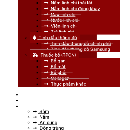
Nấm linh chi thái lát
Nấm linh chi đóng khay
Cao linh chi
Nước linh chi
Viên linh chi
Trà linh chi
Tinh dầu thông đỏ
Tinh dầu thông đỏ chính phủ
Tinh dầu thông đỏ Samsung
Thuốc bổ (TPCN)
Bổ gan
Bổ mắt
Bổ phổi
Collagen
Thực phẩm khác
Trang chủ
Giới thiệu
Tư vấn
Sâm
Nấm
An cung
Đông trùng