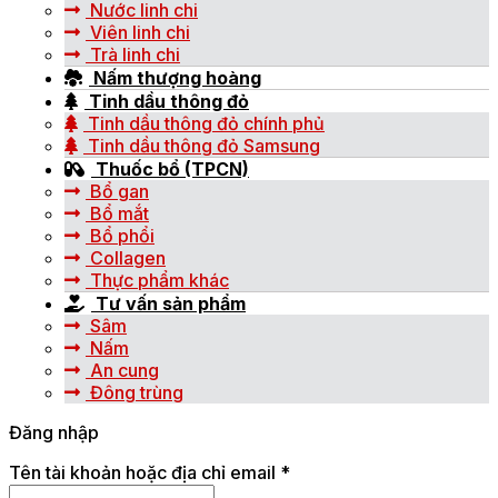
Nước linh chi
Viên linh chi
Trà linh chi
Nấm thượng hoàng
Tinh dầu thông đỏ
Tinh dầu thông đỏ chính phủ
Tinh dầu thông đỏ Samsung
Thuốc bổ (TPCN)
Bổ gan
Bổ mắt
Bổ phổi
Collagen
Thực phẩm khác
Tư vấn sản phẩm
Sâm
Nấm
An cung
Đông trùng
Đăng nhập
Tên tài khoản hoặc địa chỉ email
*