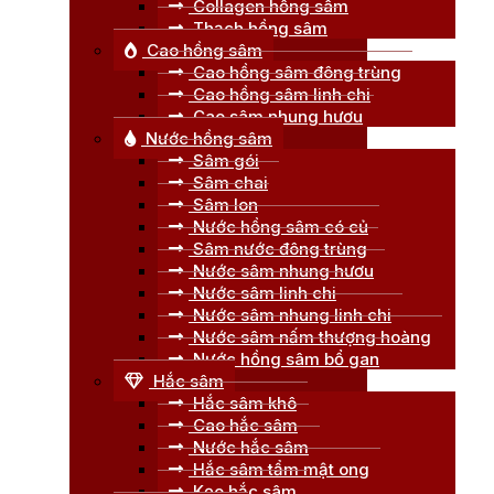
Collagen hồng sâm
Thạch hồng sâm
Cao hồng sâm
Cao hồng sâm đông trùng
Cao hồng sâm linh chi
Cao sâm nhung hươu
Nước hồng sâm
Sâm gói
Sâm chai
Sâm lon
Nước hồng sâm có củ
Sâm nước đông trùng
Nước sâm nhung hươu
Nước sâm linh chi
Nước sâm nhung linh chi
Nước sâm nấm thượng hoàng
Nước hồng sâm bổ gan
Hắc sâm
Hắc sâm khô
Cao hắc sâm
Nước hắc sâm
Hắc sâm tẩm mật ong
Kẹo hắc sâm