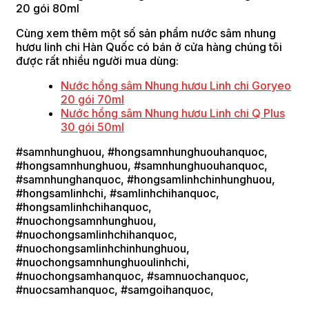
Cùng xem thêm một số sản phẩm nước sâm nhung
hươu linh chi Hàn Quốc có bán ở cửa hàng chúng tôi
được rất nhiều người mua dùng:
Nước hồng sâm Nhung hươu Linh chi Goryeo
20 gói 70ml
Nước hồng sâm Nhung hươu Linh chi Q Plus
30 gói 50ml
#samnhunghuou, #hongsamnhunghuouhanquoc,
#hongsamnhunghuou, #samnhunghuouhanquoc,
#samnhunghanquoc, #hongsamlinhchinhunghuou,
#hongsamlinhchi, #samlinhchihanquoc,
#hongsamlinhchihanquoc,
#nuochongsamnhunghuou,
#nuochongsamlinhchihanquoc,
#nuochongsamlinhchinhunghuou,
#nuochongsamnhunghuoulinhchi,
#nuochongsamhanquoc, #samnuochanquoc,
#nuocsamhanquoc, #samgoihanquoc,