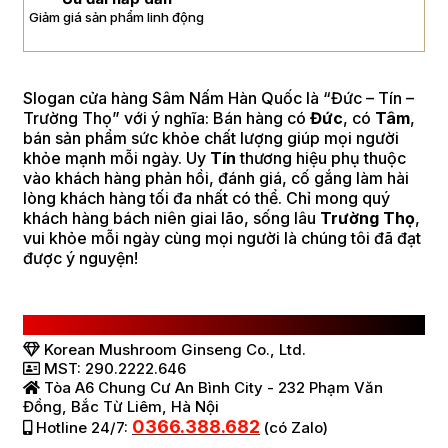
Giảm giá sản phẩm linh động
Slogan cửa hàng Sâm Nấm Hàn Quốc là “Đức – Tín –
Trường Thọ” với ý nghĩa: Bán hàng có
Đức
, có
Tâm
,
bán sản phẩm sức khỏe chất lượng giúp mọi người
khỏe mạnh mỗi ngày. Uy
Tín
thương hiệu phụ thuộc
vào khách hàng phản hồi, đánh giá, cố gắng làm hài
lòng khách hàng tối đa nhất có thể. Chỉ mong quý
khách hàng bách niên giai lão, sống lâu
Trường Thọ
,
vui khỏe mỗi ngày cùng mọi người là chúng tôi đã đạt
được ý nguyện!
CÔNG TY TNHH SÂM NẤM HÀN QUỐC
Korean Mushroom Ginseng Co., Ltd.
MST: 290.2222.646
Tòa A6 Chung Cư An Bình City - 232 Phạm Văn
Đồng, Bắc Từ Liêm, Hà Nội
0366.388.682
Hotline 24/7:
(có Zalo)